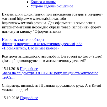
Колеса и шины
Устр-во седельно-сцепное
Вказані ціни дійсні тільки при замовленні товарів в інтернет-
магазині https://www.texsnab.kiev.ua або
https://www.texsnab.prom.ua. Для оформлення замовлення
інтернет-магазині необхідно обрати товар, заповнити форму,
натиснути кнопку "Оформить заказ"
Новости, статьи и обзоры
Фіксація порушень в автоматичному режимі, або
«Посміхайтесь, Вас знімає камера»
Контроль за швидкістю автомобіля. Ви готові до фото (відео)
фіксації правопорушень в автоматичному режимі?
15.11.2018
Подробнее
Увага на спідометр! З 8.10.2018 року швидкість контролює
TruCam
Спідометр, швидкість і Правила дорожнього руху. А в Києві
можна швидше!
15.10.2018
Подробнее