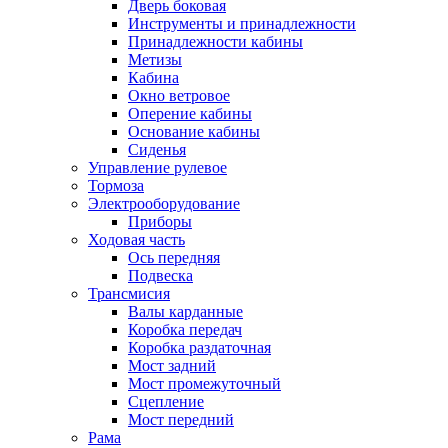
Дверь боковая
Инструменты и принадлежности
Принадлежности кабины
Метизы
Кабина
Окно ветровое
Оперение кабины
Основание кабины
Сиденья
Управление рулевое
Тормоза
Электрооборудование
Приборы
Ходовая часть
Ось передняя
Подвеска
Трансмисия
Валы карданные
Коробка передач
Коробка раздаточная
Мост задний
Мост промежуточный
Сцепление
Мост передний
Рама