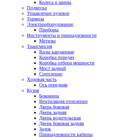
Колеса и шины
Подвеска
Управление рулевое
Тормоза
Электрооборудование
Приборы
Инструменты и принадлежности
Метизы
Трансмисия
Валы карданные
Коробка передач
Коробка отбора мощности
Мост задний
Сцепление
Ходовая часть
Ось передняя
Кузов
Боковина
Вентиляция отопление
Дверь боковая
Дверь задняя
Дверь водительская
Дверь боковая задняя
Задок
Принадлежности кабины