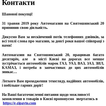
Контакти
Шановні покупці!
31 травня 2019 року Автомагазин на Святошинський 20
припинив свою діяльність.
Дякуємо Вам за нескінчений потік телефонних дзвінків, за
всі теплі слова про магазин, за довгі роки вашої співпраці з
нами!
Автомагазин на Святошинський 20, працював багато
десятиріч, але в місті Києві на дорогах все менше
зустрічається автомобілів марок ГАЗ, УАЗ, ВАЗ, ЗАЗ, ЗИЛ,
КАМАЗ, і потреба в запчастинах до цих автомобілів
зникає…
Легкого Вам проходження техогляду, надійних автомобілів,
і побільше гарних доріг!
На Ваші багаточисленні питання щодо можливості
замовлення в товарів в Києві пропонуємо звертатись в
https://e-zipavto.com