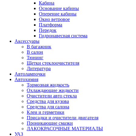
Кабина
Основание кабины
Оперение кабины
Окно ветровое
Платформа
Передок
Гидронавесная система
Аксессуары
В багажник
В салон
Тюнинг
Щетки стеклоочистителя
Литература
Автолампочки
Автохимия
Тормозная жидкость
Охлаждающие жидкости
Очистители авто стекла
Средства для кузова
Средства для салона
Клеи и герметики
Присадки и очистители двигателя
Проникающие смазки
ЛАКОКРАСОЧНЫЕ МАТЕРИАЛЫ
УАЗ