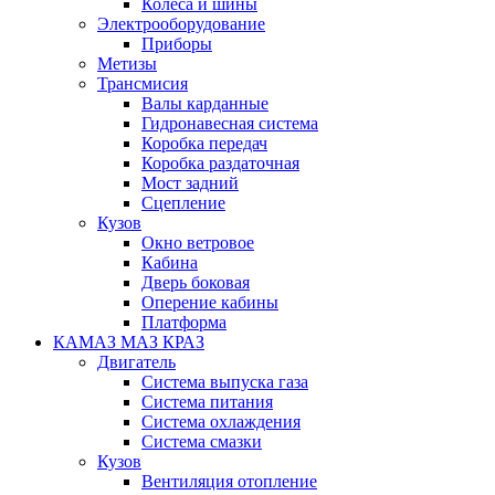
Колеса и шины
Электрооборудование
Приборы
Метизы
Трансмисия
Валы карданные
Гидронавесная система
Коробка передач
Коробка раздаточная
Мост задний
Сцепление
Кузов
Окно ветровое
Кабина
Дверь боковая
Оперение кабины
Платформа
КАМАЗ МАЗ КРАЗ
Двигатель
Система выпуска газа
Система питания
Система охлаждения
Система смазки
Кузов
Вентиляция отопление