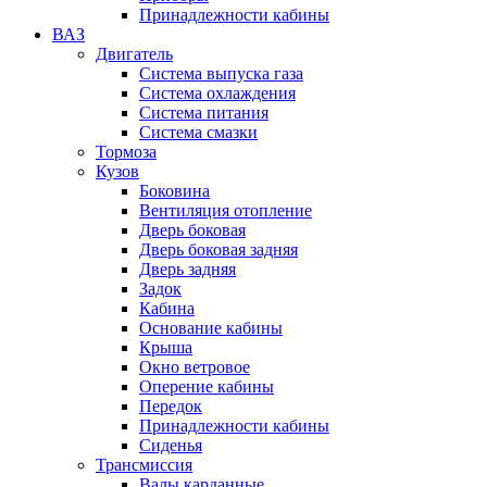
Принадлежности кабины
ВАЗ
Двигатель
Система выпуска газа
Система охлаждения
Система питания
Система смазки
Тормоза
Кузов
Боковина
Вентиляция отопление
Дверь боковая
Дверь боковая задняя
Дверь задняя
Задок
Кабина
Основание кабины
Крыша
Окно ветровое
Оперение кабины
Передок
Принадлежности кабины
Сиденья
Трансмиссия
Валы карданные