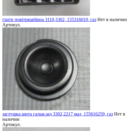
грати повітрязабірна 3110,3302, 155316010, газ
Нет в наличии
Артикул.
заглушка щита гальм.зад 3302,2217 мал, 155616259, газ
Нет в
наличии
Артикул.