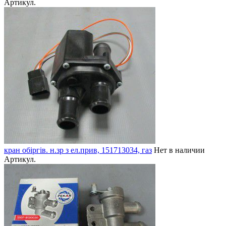
Артикул.
кран обіргів. н.зр з ел.прив, 151713034, газ
Нет в наличии
Артикул.