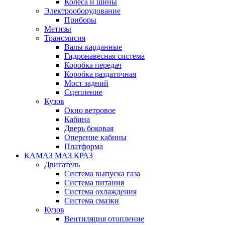
Колеса и шины
Электрооборудование
Приборы
Метизы
Трансмисия
Валы карданные
Гидронавесная система
Коробка передач
Коробка раздаточная
Мост задний
Сцепление
Кузов
Окно ветровое
Кабина
Дверь боковая
Оперение кабины
Платформа
КАМАЗ МАЗ КРАЗ
Двигатель
Система выпуска газа
Система питания
Система охлаждения
Система смазки
Кузов
Вентиляция отопление