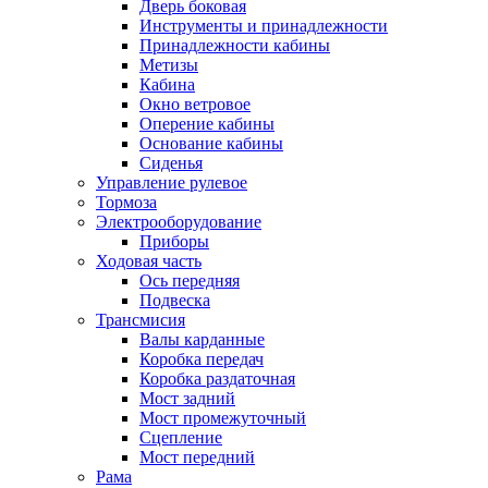
Дверь боковая
Инструменты и принадлежности
Принадлежности кабины
Метизы
Кабина
Окно ветровое
Оперение кабины
Основание кабины
Сиденья
Управление рулевое
Тормоза
Электрооборудование
Приборы
Ходовая часть
Ось передняя
Подвеска
Трансмисия
Валы карданные
Коробка передач
Коробка раздаточная
Мост задний
Мост промежуточный
Сцепление
Мост передний
Рама