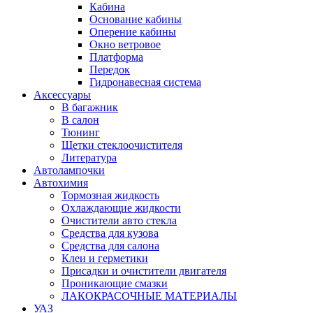
Кабина
Основание кабины
Оперение кабины
Окно ветровое
Платформа
Передок
Гидронавесная система
Аксессуары
В багажник
В салон
Тюнинг
Щетки стеклоочистителя
Литература
Автолампочки
Автохимия
Тормозная жидкость
Охлаждающие жидкости
Очистители авто стекла
Средства для кузова
Средства для салона
Клеи и герметики
Присадки и очистители двигателя
Проникающие смазки
ЛАКОКРАСОЧНЫЕ МАТЕРИАЛЫ
УАЗ