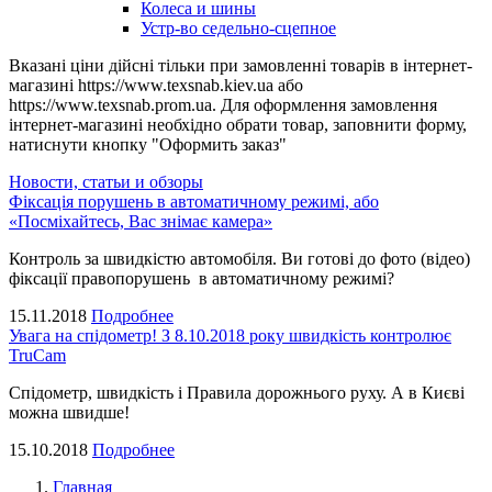
Колеса и шины
Устр-во седельно-сцепное
Вказані ціни дійсні тільки при замовленні товарів в інтернет-
магазині https://www.texsnab.kiev.ua або
https://www.texsnab.prom.ua. Для оформлення замовлення
інтернет-магазині необхідно обрати товар, заповнити форму,
натиснути кнопку "Оформить заказ"
Новости, статьи и обзоры
Фіксація порушень в автоматичному режимі, або
«Посміхайтесь, Вас знімає камера»
Контроль за швидкістю автомобіля. Ви готові до фото (відео)
фіксації правопорушень в автоматичному режимі?
15.11.2018
Подробнее
Увага на спідометр! З 8.10.2018 року швидкість контролює
TruCam
Спідометр, швидкість і Правила дорожнього руху. А в Києві
можна швидше!
15.10.2018
Подробнее
Главная