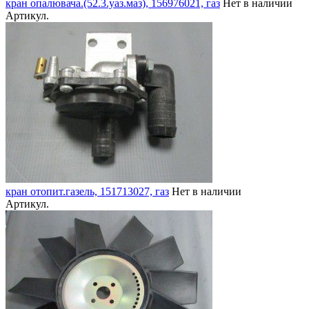
кран опалювача.(52.3.уаз.маз), 156976021, газ
Нет в наличии
Артикул.
кран отопит.газель, 151713027, газ
Нет в наличии
Артикул.