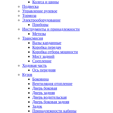
Колеса и шины
Подвеска
Управление рулевое
Тормоза
Электрооборудование
Приборы
Инструменты и принадлежности
Метизы
Трансмисия
Валы карданные
Коробка передач
Коробка отбора мощности
Мост задний
Сцепление
Ходовая часть
Ось передняя
Кузов
Боковина
Вентиляция отопление
Дверь боковая
Дверь задняя
Дверь водительская
Дверь боковая задняя
Задок
Принадлежности кабины