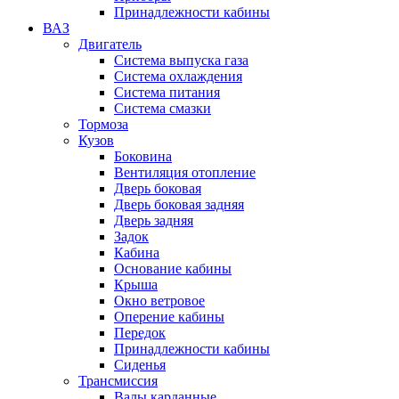
Принадлежности кабины
ВАЗ
Двигатель
Система выпуска газа
Система охлаждения
Система питания
Система смазки
Тормоза
Кузов
Боковина
Вентиляция отопление
Дверь боковая
Дверь боковая задняя
Дверь задняя
Задок
Кабина
Основание кабины
Крыша
Окно ветровое
Оперение кабины
Передок
Принадлежности кабины
Сиденья
Трансмиссия
Валы карданные