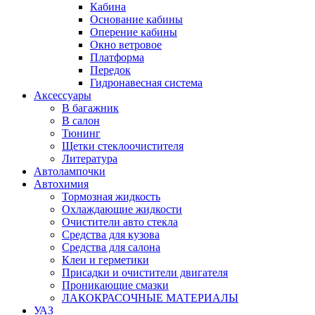
Кабина
Основание кабины
Оперение кабины
Окно ветровое
Платформа
Передок
Гидронавесная система
Аксессуары
В багажник
В салон
Тюнинг
Щетки стеклоочистителя
Литература
Автолампочки
Автохимия
Тормозная жидкость
Охлаждающие жидкости
Очистители авто стекла
Средства для кузова
Средства для салона
Клеи и герметики
Присадки и очистители двигателя
Проникающие смазки
ЛАКОКРАСОЧНЫЕ МАТЕРИАЛЫ
УАЗ