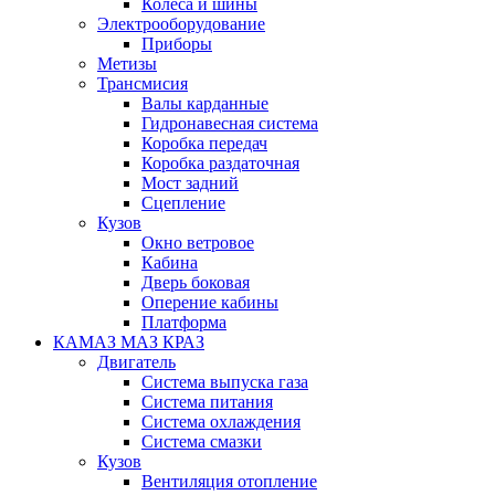
Колеса и шины
Электрооборудование
Приборы
Метизы
Трансмисия
Валы карданные
Гидронавесная система
Коробка передач
Коробка раздаточная
Мост задний
Сцепление
Кузов
Окно ветровое
Кабина
Дверь боковая
Оперение кабины
Платформа
КАМАЗ МАЗ КРАЗ
Двигатель
Система выпуска газа
Система питания
Система охлаждения
Система смазки
Кузов
Вентиляция отопление