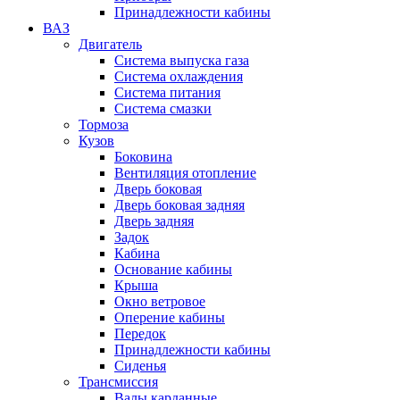
Принадлежности кабины
ВАЗ
Двигатель
Система выпуска газа
Система охлаждения
Система питания
Система смазки
Тормоза
Кузов
Боковина
Вентиляция отопление
Дверь боковая
Дверь боковая задняя
Дверь задняя
Задок
Кабина
Основание кабины
Крыша
Окно ветровое
Оперение кабины
Передок
Принадлежности кабины
Сиденья
Трансмиссия
Валы карданные