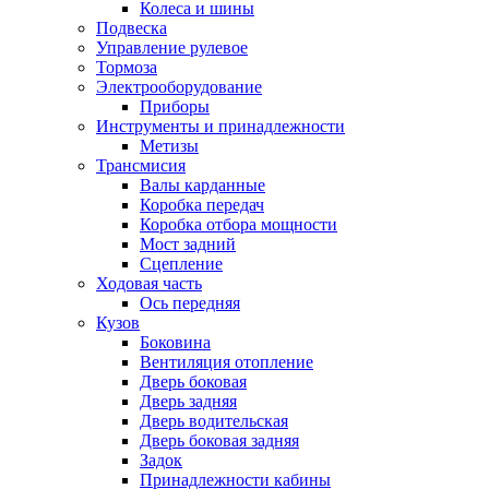
Колеса и шины
Подвеска
Управление рулевое
Тормоза
Электрооборудование
Приборы
Инструменты и принадлежности
Метизы
Трансмисия
Валы карданные
Коробка передач
Коробка отбора мощности
Мост задний
Сцепление
Ходовая часть
Ось передняя
Кузов
Боковина
Вентиляция отопление
Дверь боковая
Дверь задняя
Дверь водительская
Дверь боковая задняя
Задок
Принадлежности кабины