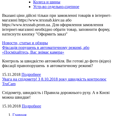
Колеса и шины
Устр-во седельно-сцепное
Вказані ціни дійсні тільки при замовленні товарів в інтернет-
магазині https://www.texsnab.kiev.ua або
https://www.texsnab.prom.ua. Для оформлення замовлення
інтернет-магазині необхідно обрати товар, заповнити форму,
натиснути кнопку "Оформить заказ"
Новости, статьи и обзоры
Фіксація порушень в автоматичному режимі, або
«Посміхайтесь, Вас знімає камера»
Контроль за швидкістю автомобіля. Ви готові до фото (відео)
фіксації правопорушень в автоматичному режимі?
15.11.2018
Подробнее
Увага на спідометр! З 8.10.2018 року швидкість контролює
TruCam
Спідометр, швидкість і Правила дорожнього руху. А в Києві
можна швидше!
15.10.2018
Подробнее
Главная