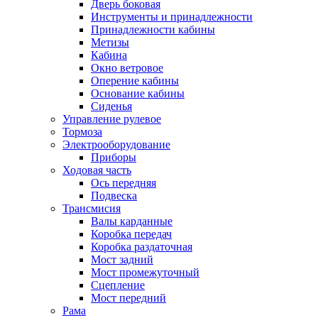
Дверь боковая
Инструменты и принадлежности
Принадлежности кабины
Метизы
Кабина
Окно ветровое
Оперение кабины
Основание кабины
Сиденья
Управление рулевое
Тормоза
Электрооборудование
Приборы
Ходовая часть
Ось передняя
Подвеска
Трансмисия
Валы карданные
Коробка передач
Коробка раздаточная
Мост задний
Мост промежуточный
Сцепление
Мост передний
Рама