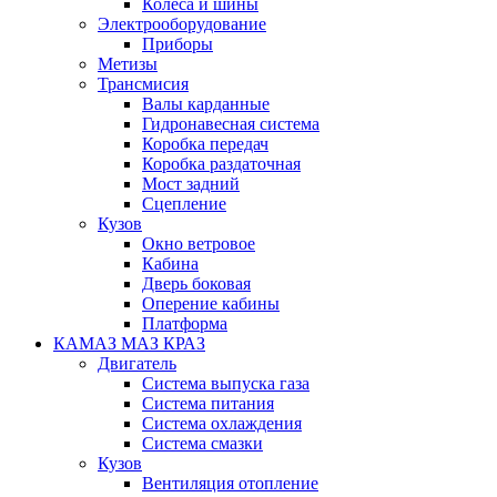
Колеса и шины
Электрооборудование
Приборы
Метизы
Трансмисия
Валы карданные
Гидронавесная система
Коробка передач
Коробка раздаточная
Мост задний
Сцепление
Кузов
Окно ветровое
Кабина
Дверь боковая
Оперение кабины
Платформа
КАМАЗ МАЗ КРАЗ
Двигатель
Система выпуска газа
Система питания
Система охлаждения
Система смазки
Кузов
Вентиляция отопление