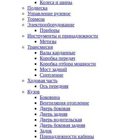
Колеса и шины
Подвеска
Управление рулевое
Тормоза
Электрооборудование
Приборы
Инструменты и принадлежности
Метизы
Трансмисия
Валы карданные
Коробка передач
Коробка отбора мощности
Мост задний
Сцепление
Ходовая часть
Ось передняя
Кузов
Боковина
Вентиляция отопление
Дверь боковая
Дверь задняя
Дверь водительская
Дверь боковая задняя
Задок
Принадлежности кабины