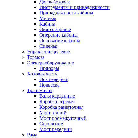
Дверь боковая
Инструменты и принадлежности
Принадлежности кабины
Метизы
Кабина
Окно ветровое
Оперение кабины
Основание кабины
Сиденья
Управление рулевое
Тормоза
Электрооборудование
Приборы
Ходовая часть
Ось передняя
Подвеска
Трансмисия
Валы карданные
Коробка передач
Коробка раздаточная
Мост задний
Мост промежуточный
Сцепление
Мост передний
Рама