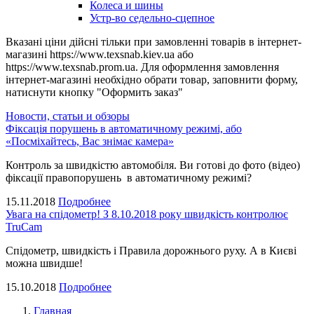
Колеса и шины
Устр-во седельно-сцепное
Вказані ціни дійсні тільки при замовленні товарів в інтернет-
магазині https://www.texsnab.kiev.ua або
https://www.texsnab.prom.ua. Для оформлення замовлення
інтернет-магазині необхідно обрати товар, заповнити форму,
натиснути кнопку "Оформить заказ"
Новости, статьи и обзоры
Фіксація порушень в автоматичному режимі, або
«Посміхайтесь, Вас знімає камера»
Контроль за швидкістю автомобіля. Ви готові до фото (відео)
фіксації правопорушень в автоматичному режимі?
15.11.2018
Подробнее
Увага на спідометр! З 8.10.2018 року швидкість контролює
TruCam
Спідометр, швидкість і Правила дорожнього руху. А в Києві
можна швидше!
15.10.2018
Подробнее
Главная