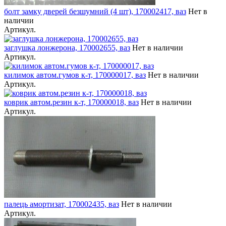
болт замку дверей безшумний (4 шт), 170002417, ваз
Нет в
наличии
Артикул.
заглушка лонжерона, 170002655, ваз
Нет в наличии
Артикул.
килимок автом.гумов к-т, 170000017, ваз
Нет в наличии
Артикул.
коврик автом.резин к-т, 170000018, ваз
Нет в наличии
Артикул.
палець амортизат, 170002435, ваз
Нет в наличии
Артикул.