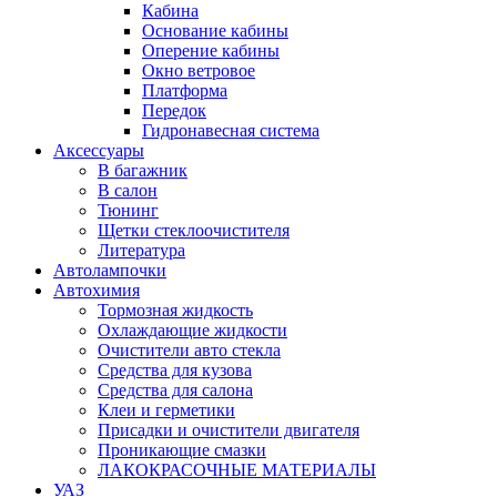
Кабина
Основание кабины
Оперение кабины
Окно ветровое
Платформа
Передок
Гидронавесная система
Аксессуары
В багажник
В салон
Тюнинг
Щетки стеклоочистителя
Литература
Автолампочки
Автохимия
Тормозная жидкость
Охлаждающие жидкости
Очистители авто стекла
Средства для кузова
Средства для салона
Клеи и герметики
Присадки и очистители двигателя
Проникающие смазки
ЛАКОКРАСОЧНЫЕ МАТЕРИАЛЫ
УАЗ