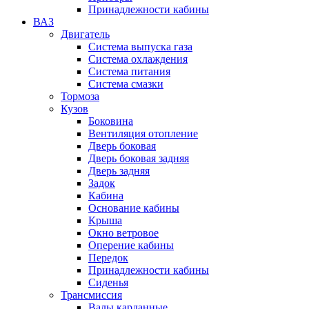
Принадлежности кабины
ВАЗ
Двигатель
Система выпуска газа
Система охлаждения
Система питания
Система смазки
Тормоза
Кузов
Боковина
Вентиляция отопление
Дверь боковая
Дверь боковая задняя
Дверь задняя
Задок
Кабина
Основание кабины
Крыша
Окно ветровое
Оперение кабины
Передок
Принадлежности кабины
Сиденья
Трансмиссия
Валы карданные