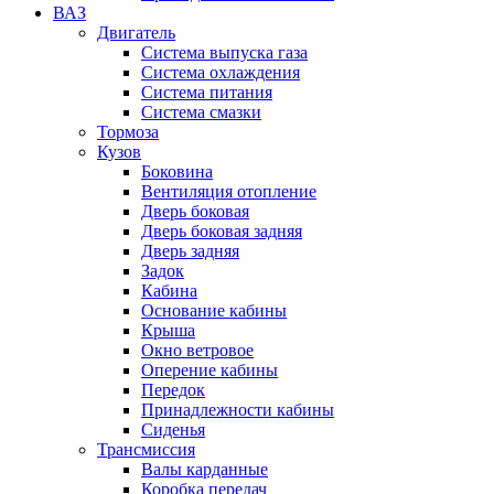
ВАЗ
Двигатель
Система выпуска газа
Система охлаждения
Система питания
Система смазки
Тормоза
Кузов
Боковина
Вентиляция отопление
Дверь боковая
Дверь боковая задняя
Дверь задняя
Задок
Кабина
Основание кабины
Крыша
Окно ветровое
Оперение кабины
Передок
Принадлежности кабины
Сиденья
Трансмиссия
Валы карданные
Коробка передач