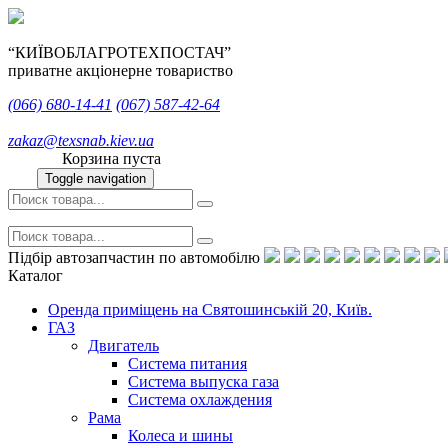
“КИЇВОБЛАГРОТЕХПОСТАЧ”
приватне акціонерне товариство
(066)
680-14-41
(067)
587-42-64
zakaz@texsnab.kiev.ua
Корзина пуста
Toggle navigation
Підбір автозапчастин по автомобілю
Каталог
Оренда приміщень на Святошинській 20, Київ.
ГАЗ
Двигатель
Система питания
Система выпуска газа
Система охлаждения
Рама
Колеса и шины