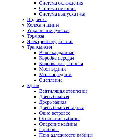
Система охлаждения
Система питания
Система выпуска газа
Подвеска
Колеса и шины
Управление рулевое
Тормоза
Электрооборудование
Трансмисия
Валы карданные
Коробка передач
Коробка раздаточная
Мост задний
Мост передний
Сцепление
Кузов
Вентиляция отопление
Дверь боковая
Дверь задняя
Дверь боковая задняя
Окно ветровое
Основание кабины
Оперение кабины
Приборы
Принадлежности кабины