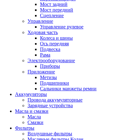
Мост задний
Мост передний
Сцепление
Управление
Управление рулевое
Ходовая часть
Колеса и шины
Ось передняя
Подвеска
Рама
Электрооборудование
Приборы
Приложение
Метизы
Подшипники
Сальники манжеты ремни
Аккумуляторы
Провода аккумуляторные
Зарядные устройства
Масла и смазки
Масла
Смазки
Фильтры
Воздушные фильтры
Масляные фильтры Колан