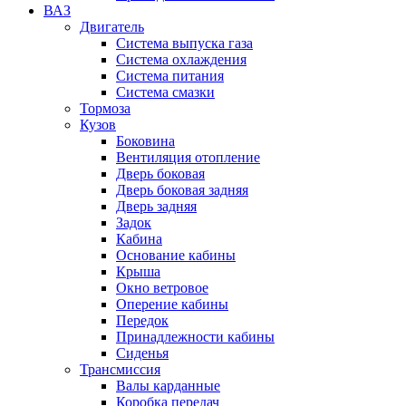
ВАЗ
Двигатель
Система выпуска газа
Система охлаждения
Система питания
Система смазки
Тормоза
Кузов
Боковина
Вентиляция отопление
Дверь боковая
Дверь боковая задняя
Дверь задняя
Задок
Кабина
Основание кабины
Крыша
Окно ветровое
Оперение кабины
Передок
Принадлежности кабины
Сиденья
Трансмиссия
Валы карданные
Коробка передач