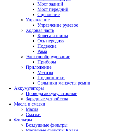
Мост задний
Мост передний
Сцепление
Управление
Управление рулевое
Ходовая часть
Колеса и шины
Ось передняя
Подвеска
Рама
Электрооборудование
Приборы
Приложение
Метизы
Подшипники
Сальники манжеты ремни
Аккумуляторы
Провода аккумуляторные
Зарядные устройства
Масла и смазки
Масла
Смазки
Фильтры
Воздушные фильтры
Масляные фильтры Колан