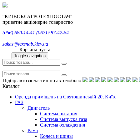
“КИЇВОБЛАГРОТЕХПОСТАЧ”
приватне акціонерне товариство
(066)
680-14-41
(067)
587-42-64
zakaz@texsnab.kiev.ua
Корзина пуста
Toggle navigation
Підбір автозапчастин по автомобілю
Каталог
Оренда приміщень на Святошинській 20, Київ.
ГАЗ
Двигатель
Система питания
Система выпуска газа
Система охлаждения
Рама
Колеса и шины