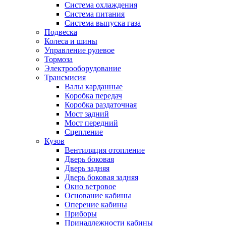
Система охлаждения
Система питания
Система выпуска газа
Подвеска
Колеса и шины
Управление рулевое
Тормоза
Электрооборудование
Трансмисия
Валы карданные
Коробка передач
Коробка раздаточная
Мост задний
Мост передний
Сцепление
Кузов
Вентиляция отопление
Дверь боковая
Дверь задняя
Дверь боковая задняя
Окно ветровое
Основание кабины
Оперение кабины
Приборы
Принадлежности кабины