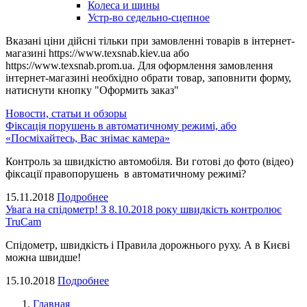
Колеса и шины
Устр-во седельно-сцепное
Вказані ціни дійсні тільки при замовленні товарів в інтернет-
магазині https://www.texsnab.kiev.ua або
https://www.texsnab.prom.ua. Для оформлення замовлення
інтернет-магазині необхідно обрати товар, заповнити форму,
натиснути кнопку "Оформить заказ"
Новости, статьи и обзоры
Фіксація порушень в автоматичному режимі, або
«Посміхайтесь, Вас знімає камера»
Контроль за швидкістю автомобіля. Ви готові до фото (відео)
фіксації правопорушень в автоматичному режимі?
15.11.2018
Подробнее
Увага на спідометр! З 8.10.2018 року швидкість контролює
TruCam
Спідометр, швидкість і Правила дорожнього руху. А в Києві
можна швидше!
15.10.2018
Подробнее
Главная