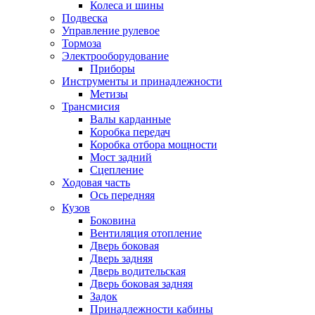
Колеса и шины
Подвеска
Управление рулевое
Тормоза
Электрооборудование
Приборы
Инструменты и принадлежности
Метизы
Трансмисия
Валы карданные
Коробка передач
Коробка отбора мощности
Мост задний
Сцепление
Ходовая часть
Ось передняя
Кузов
Боковина
Вентиляция отопление
Дверь боковая
Дверь задняя
Дверь водительская
Дверь боковая задняя
Задок
Принадлежности кабины