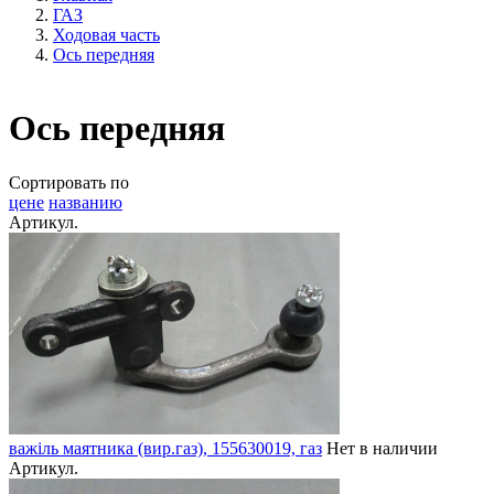
ГАЗ
Ходовая часть
Ось передняя
Ось передняя
Сортировать по
цене
названию
Артикул.
важіль маятника (вир.газ), 155630019, газ
Нет в наличии
Артикул.