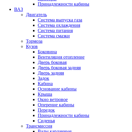
Принадлежности кабины
ВАЗ
Двигатель
Система выпуска газа
Система охлаждения
Система питания
Система смазки
Тормоза
Кузов
Боковина
Вентиляция отопление
Дверь боковая
Дверь боковая задняя
Дверь задняя
Задок
Кабина
Основание кабины
Крыша
Окно ветровое
Оперение кабины
Передок
Принадлежности кабины
Сиденья
Трансмиссия
Валы карданные