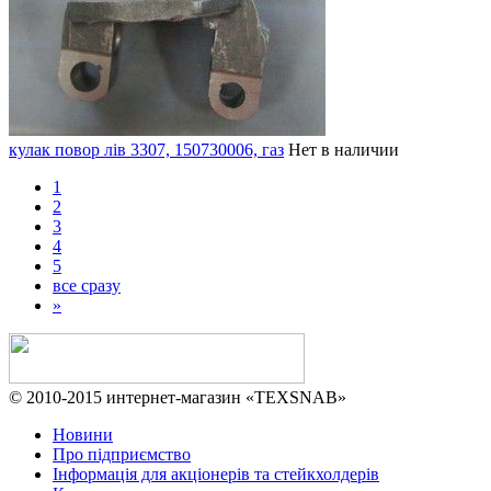
кулак повор лів 3307, 150730006, газ
Нет в наличии
1
2
3
4
5
все сразу
»
© 2010-2015 интернет-магазин «TEXSNAB»
Новини
Про підприємство
Інформація для акціонерів та стейкхолдерів