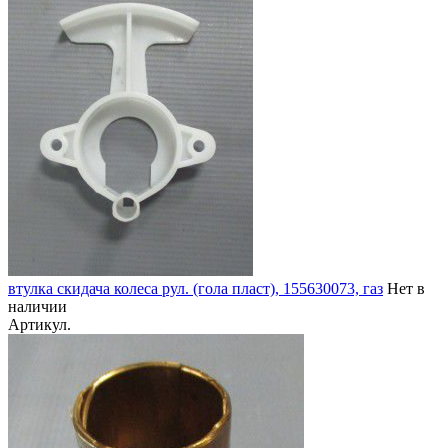
втулка скидача колеса рул. (гола пласт), 155630073, газ
Нет в
наличии
Артикул.