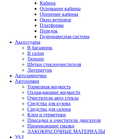
Кабина
Основание кабины
Оперение кабины
Окно ветровое
Платформа
Передок
Гидронавесная система
Аксессуары
В багажник
В салон
Тюнинг
Щетки стеклоочистителя
Литература
Автолампочки
Автохимия
Тормозная жидкость
Охлаждающие жидкости
Очистители авто стекла
Средства для кузова
Средства для салона
Клеи и герметики
Присадки и очистители двигателя
Проникающие смазки
ЛАКОКРАСОЧНЫЕ МАТЕРИАЛЫ
УАЗ