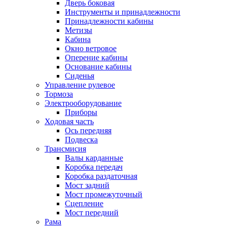
Дверь боковая
Инструменты и принадлежности
Принадлежности кабины
Метизы
Кабина
Окно ветровое
Оперение кабины
Основание кабины
Сиденья
Управление рулевое
Тормоза
Электрооборудование
Приборы
Ходовая часть
Ось передняя
Подвеска
Трансмисия
Валы карданные
Коробка передач
Коробка раздаточная
Мост задний
Мост промежуточный
Сцепление
Мост передний
Рама