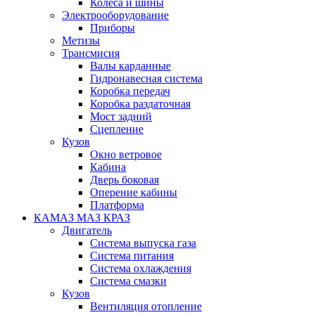
Колеса и шины
Электрооборудование
Приборы
Метизы
Трансмисия
Валы карданные
Гидронавесная система
Коробка передач
Коробка раздаточная
Мост задний
Сцепление
Кузов
Окно ветровое
Кабина
Дверь боковая
Оперение кабины
Платформа
КАМАЗ МАЗ КРАЗ
Двигатель
Система выпуска газа
Система питания
Система охлаждения
Система смазки
Кузов
Вентиляция отопление