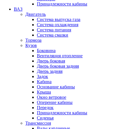
Принадлежности кабины
ВАЗ
Двигатель
Система выпуска газа
Система охлаждения
Система питания
Система смазки
Тормоза
Кузов
Боковина
Вентиляция отопление
Дверь боковая
Дверь боковая задняя
Дверь задняя
Задок
Кабина
Основание кабины
Крыша
Окно ветровое
Оперение кабины
Передок
Принадлежности кабины
Сиденья
Трансмиссия
Валы карданные