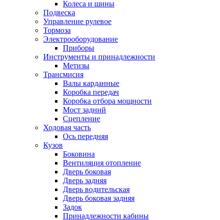
Колеса и шины
Подвеска
Управление рулевое
Тормоза
Электрооборудование
Приборы
Инструменты и принадлежности
Метизы
Трансмисия
Валы карданные
Коробка передач
Коробка отбора мощности
Мост задний
Сцепление
Ходовая часть
Ось передняя
Кузов
Боковина
Вентиляция отопление
Дверь боковая
Дверь задняя
Дверь водительская
Дверь боковая задняя
Задок
Принадлежности кабины