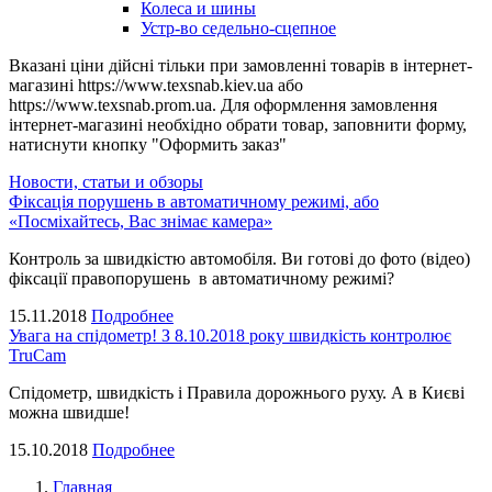
Колеса и шины
Устр-во седельно-сцепное
Вказані ціни дійсні тільки при замовленні товарів в інтернет-
магазині https://www.texsnab.kiev.ua або
https://www.texsnab.prom.ua. Для оформлення замовлення
інтернет-магазині необхідно обрати товар, заповнити форму,
натиснути кнопку "Оформить заказ"
Новости, статьи и обзоры
Фіксація порушень в автоматичному режимі, або
«Посміхайтесь, Вас знімає камера»
Контроль за швидкістю автомобіля. Ви готові до фото (відео)
фіксації правопорушень в автоматичному режимі?
15.11.2018
Подробнее
Увага на спідометр! З 8.10.2018 року швидкість контролює
TruCam
Спідометр, швидкість і Правила дорожнього руху. А в Києві
можна швидше!
15.10.2018
Подробнее
Главная