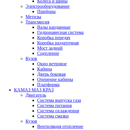
Колеса и шины
Электрооборудование
Приборы
Метизы
Трансмисия
Валы карданные
Гидронавесная система
Коробка передач
Коробка раздаточная
Мост задний
Сцепление
Кузов
Окно ветровое
Кабина
Дверь боковая
Оперение кабины
Платформа
КАМАЗ МАЗ КРАЗ
Двигатель
Система выпуска газа
Система питания
Система охлаждения
Система смазки
Кузов
Вентиляция отопление