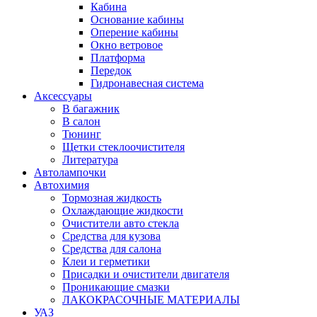
Кабина
Основание кабины
Оперение кабины
Окно ветровое
Платформа
Передок
Гидронавесная система
Аксессуары
В багажник
В салон
Тюнинг
Щетки стеклоочистителя
Литература
Автолампочки
Автохимия
Тормозная жидкость
Охлаждающие жидкости
Очистители авто стекла
Средства для кузова
Средства для салона
Клеи и герметики
Присадки и очистители двигателя
Проникающие смазки
ЛАКОКРАСОЧНЫЕ МАТЕРИАЛЫ
УАЗ