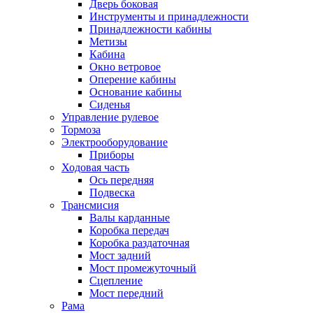
Дверь боковая
Инструменты и принадлежности
Принадлежности кабины
Метизы
Кабина
Окно ветровое
Оперение кабины
Основание кабины
Сиденья
Управление рулевое
Тормоза
Электрооборудование
Приборы
Ходовая часть
Ось передняя
Подвеска
Трансмисия
Валы карданные
Коробка передач
Коробка раздаточная
Мост задний
Мост промежуточный
Сцепление
Мост передний
Рама