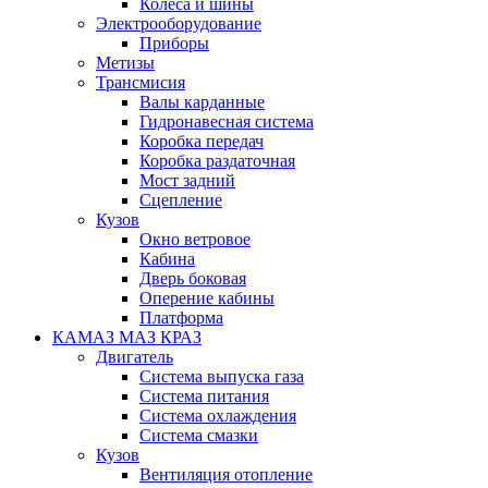
Колеса и шины
Электрооборудование
Приборы
Метизы
Трансмисия
Валы карданные
Гидронавесная система
Коробка передач
Коробка раздаточная
Мост задний
Сцепление
Кузов
Окно ветровое
Кабина
Дверь боковая
Оперение кабины
Платформа
КАМАЗ МАЗ КРАЗ
Двигатель
Система выпуска газа
Система питания
Система охлаждения
Система смазки
Кузов
Вентиляция отопление