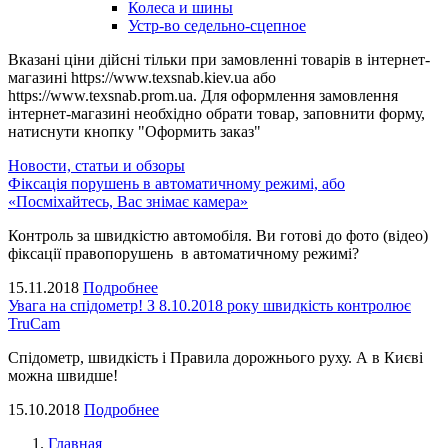
Колеса и шины
Устр-во седельно-сцепное
Вказані ціни дійсні тільки при замовленні товарів в інтернет-
магазині https://www.texsnab.kiev.ua або
https://www.texsnab.prom.ua. Для оформлення замовлення
інтернет-магазині необхідно обрати товар, заповнити форму,
натиснути кнопку "Оформить заказ"
Новости, статьи и обзоры
Фіксація порушень в автоматичному режимі, або
«Посміхайтесь, Вас знімає камера»
Контроль за швидкістю автомобіля. Ви готові до фото (відео)
фіксації правопорушень в автоматичному режимі?
15.11.2018
Подробнее
Увага на спідометр! З 8.10.2018 року швидкість контролює
TruCam
Спідометр, швидкість і Правила дорожнього руху. А в Києві
можна швидше!
15.10.2018
Подробнее
Главная