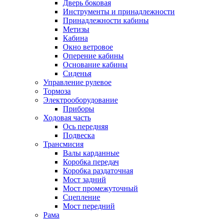
Дверь боковая
Инструменты и принадлежности
Принадлежности кабины
Метизы
Кабина
Окно ветровое
Оперение кабины
Основание кабины
Сиденья
Управление рулевое
Тормоза
Электрооборудование
Приборы
Ходовая часть
Ось передняя
Подвеска
Трансмисия
Валы карданные
Коробка передач
Коробка раздаточная
Мост задний
Мост промежуточный
Сцепление
Мост передний
Рама