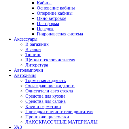
Кабина
Основание кабины
Оперение кабины
Окно ветровое
Платформа
Передок
Гидронавесная система
Аксессуары
В багажник
В салон
Тюнинг
Щетки стеклоочистителя
Литература
Автолампочки
Автохимия
Тормозная жидкость
Охлаждающие жидкости
Очистители авто стекла
Средства для кузова
Средства для салона
Клеи и герметики
Присадки и очистители двигателя
Проникающие смазки
ЛАКОКРАСОЧНЫЕ МАТЕРИАЛЫ
УАЗ