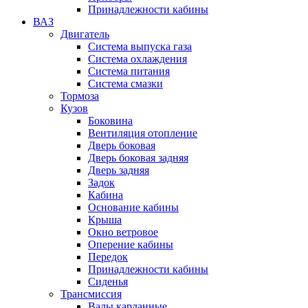
Принадлежности кабины
ВАЗ
Двигатель
Система выпуска газа
Система охлаждения
Система питания
Система смазки
Тормоза
Кузов
Боковина
Вентиляция отопление
Дверь боковая
Дверь боковая задняя
Дверь задняя
Задок
Кабина
Основание кабины
Крыша
Окно ветровое
Оперение кабины
Передок
Принадлежности кабины
Сиденья
Трансмиссия
Валы карданные