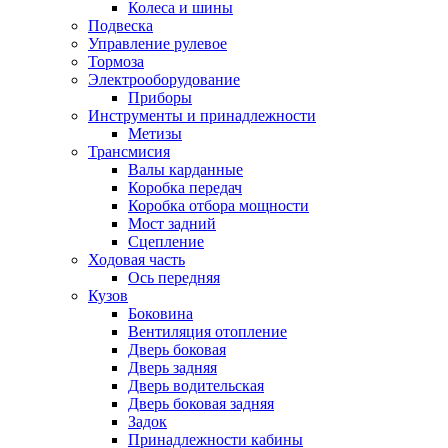
Колеса и шины
Подвеска
Управление рулевое
Тормоза
Электрооборудование
Приборы
Инструменты и принадлежности
Метизы
Трансмисия
Валы карданные
Коробка передач
Коробка отбора мощности
Мост задний
Сцепление
Ходовая часть
Ось передняя
Кузов
Боковина
Вентиляция отопление
Дверь боковая
Дверь задняя
Дверь водительская
Дверь боковая задняя
Задок
Принадлежности кабины