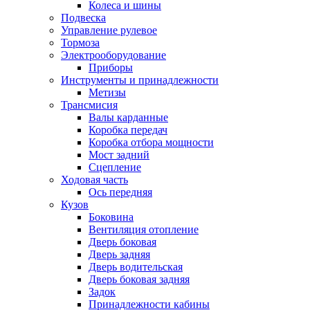
Колеса и шины
Подвеска
Управление рулевое
Тормоза
Электрооборудование
Приборы
Инструменты и принадлежности
Метизы
Трансмисия
Валы карданные
Коробка передач
Коробка отбора мощности
Мост задний
Сцепление
Ходовая часть
Ось передняя
Кузов
Боковина
Вентиляция отопление
Дверь боковая
Дверь задняя
Дверь водительская
Дверь боковая задняя
Задок
Принадлежности кабины