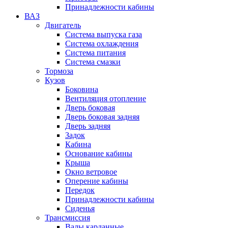
Принадлежности кабины
ВАЗ
Двигатель
Система выпуска газа
Система охлаждения
Система питания
Система смазки
Тормоза
Кузов
Боковина
Вентиляция отопление
Дверь боковая
Дверь боковая задняя
Дверь задняя
Задок
Кабина
Основание кабины
Крыша
Окно ветровое
Оперение кабины
Передок
Принадлежности кабины
Сиденья
Трансмиссия
Валы карданные