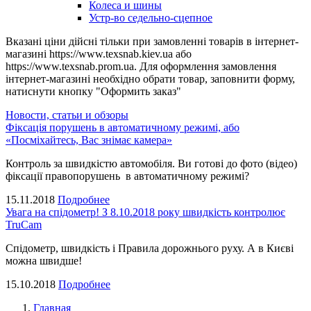
Колеса и шины
Устр-во седельно-сцепное
Вказані ціни дійсні тільки при замовленні товарів в інтернет-
магазині https://www.texsnab.kiev.ua або
https://www.texsnab.prom.ua. Для оформлення замовлення
інтернет-магазині необхідно обрати товар, заповнити форму,
натиснути кнопку "Оформить заказ"
Новости, статьи и обзоры
Фіксація порушень в автоматичному режимі, або
«Посміхайтесь, Вас знімає камера»
Контроль за швидкістю автомобіля. Ви готові до фото (відео)
фіксації правопорушень в автоматичному режимі?
15.11.2018
Подробнее
Увага на спідометр! З 8.10.2018 року швидкість контролює
TruCam
Спідометр, швидкість і Правила дорожнього руху. А в Києві
можна швидше!
15.10.2018
Подробнее
Главная