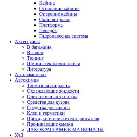
Кабина
Основание кабины
Оперение кабины
Окно ветровое
Платформа
Передок
Гидронавесная система
Аксессуары
В багажник
В салон
Тюнинг
Щетки стеклоочистителя
Литература
Автолампочки
Автохимия
Тормозная жидкость
Охлаждающие жидкости
Очистители авто стекла
Средства для кузова
Средства для салона
Клеи и герметики
Присадки и очистители двигателя
Проникающие смазки
ЛАКОКРАСОЧНЫЕ МАТЕРИАЛЫ
УАЗ