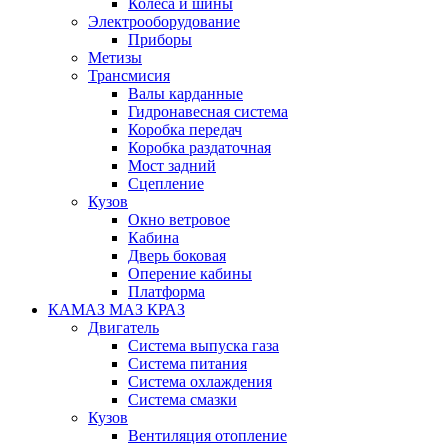
Колеса и шины
Электрооборудование
Приборы
Метизы
Трансмисия
Валы карданные
Гидронавесная система
Коробка передач
Коробка раздаточная
Мост задний
Сцепление
Кузов
Окно ветровое
Кабина
Дверь боковая
Оперение кабины
Платформа
КАМАЗ МАЗ КРАЗ
Двигатель
Система выпуска газа
Система питания
Система охлаждения
Система смазки
Кузов
Вентиляция отопление