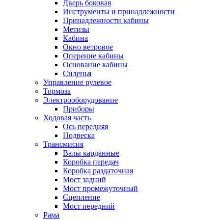
Дверь боковая
Инструменты и принадлежности
Принадлежности кабины
Метизы
Кабина
Окно ветровое
Оперение кабины
Основание кабины
Сиденья
Управление рулевое
Тормоза
Электрооборудование
Приборы
Ходовая часть
Ось передняя
Подвеска
Трансмисия
Валы карданные
Коробка передач
Коробка раздаточная
Мост задний
Мост промежуточный
Сцепление
Мост передний
Рама