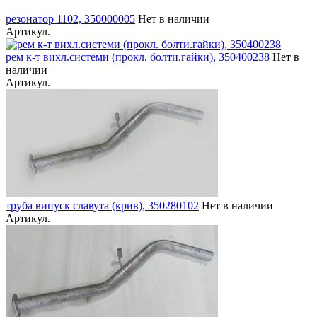
резонатор 1102, 350000005
Нет в наличии
Артикул.
рем к-т вихл.системи (прокл. болти.гайки), 350400238
Нет в
наличии
Артикул.
труба випуск славута (крив), 350280102
Нет в наличии
Артикул.