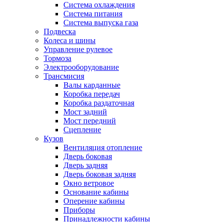
Система охлаждения
Система питания
Система выпуска газа
Подвеска
Колеса и шины
Управление рулевое
Тормоза
Электрооборудование
Трансмисия
Валы карданные
Коробка передач
Коробка раздаточная
Мост задний
Мост передний
Сцепление
Кузов
Вентиляция отопление
Дверь боковая
Дверь задняя
Дверь боковая задняя
Окно ветровое
Основание кабины
Оперение кабины
Приборы
Принадлежности кабины