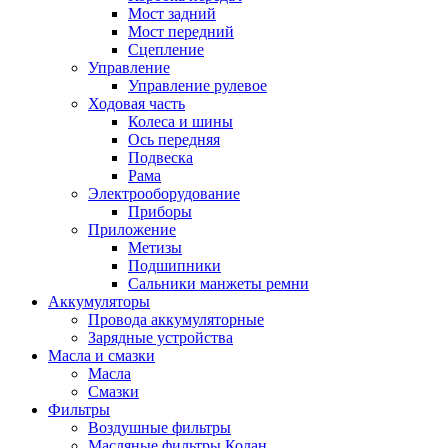
Мост задний
Мост передний
Сцепление
Управление
Управление рулевое
Ходовая часть
Колеса и шины
Ось передняя
Подвеска
Рама
Электрооборудование
Приборы
Приложение
Метизы
Подшипники
Сальники манжеты ремни
Аккумуляторы
Провода аккумуляторные
Зарядные устройства
Масла и смазки
Масла
Смазки
Фильтры
Воздушные фильтры
Масляные фильтры Колан