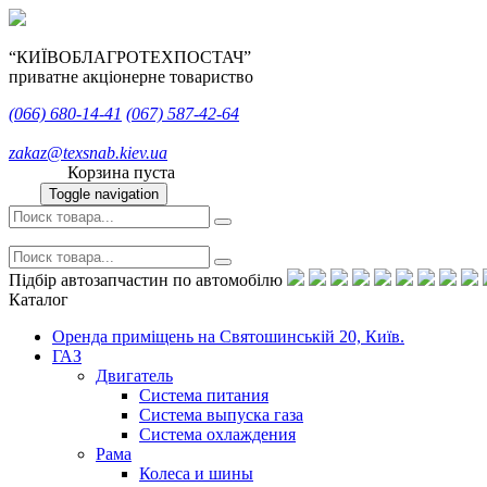
“КИЇВОБЛАГРОТЕХПОСТАЧ”
приватне акціонерне товариство
(066)
680-14-41
(067)
587-42-64
zakaz@texsnab.kiev.ua
Корзина пуста
Toggle navigation
Підбір автозапчастин по автомобілю
Каталог
Оренда приміщень на Святошинській 20, Київ.
ГАЗ
Двигатель
Система питания
Система выпуска газа
Система охлаждения
Рама
Колеса и шины