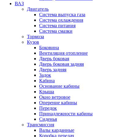
ВАЗ
Двигатель
Система выпуска газа
Система охлаждения
Система питания
Система смазки
Тормоза
Кузов
Боковина
Вентиляция отопление
Дверь боковая
Дверь боковая задняя
Дверь задняя
Задок
Кабина
Основание кабины
Крыша
Окно ветровое
Оперение кабины
Передок
Принадлежности кабины
Сиденья
Трансмиссия
Валы карданные
Коробка передач