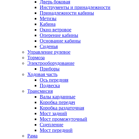
Дверь боковая
Инструменты и принадлежности
Принадлежности кабины
Метизы
Кабина
Окно ветровое
Оперение кабины
Основание кабины
Сиденья
Управление рулевое
Тормоза
Электрооборудование
Приборы
Ходовая часть
Ось передняя
Подвеска
Трансмисия
Валы карданные
Коробка передач
Коробка раздаточная
Мост задний
Мост промежуточный
Сцепление
Мост передний
Рама