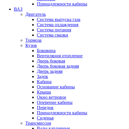
Принадлежности кабины
ВАЗ
Двигатель
Система выпуска газа
Система охлаждения
Система питания
Система смазки
Тормоза
Кузов
Боковина
Вентиляция отопление
Дверь боковая
Дверь боковая задняя
Дверь задняя
Задок
Кабина
Основание кабины
Крыша
Окно ветровое
Оперение кабины
Передок
Принадлежности кабины
Сиденья
Трансмиссия
Валы карданные