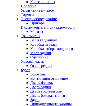
Колеса и шины
Подвеска
Управление рулевое
Тормоза
Электрооборудование
Приборы
Инструменты и принадлежности
Метизы
Трансмисия
Валы карданные
Коробка передач
Коробка отбора мощности
Мост задний
Сцепление
Ходовая часть
Ось передняя
Кузов
Боковина
Вентиляция отопление
Дверь боковая
Дверь задняя
Дверь водительская
Дверь боковая задняя
Задок
Принадлежности кабины