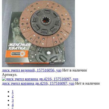
диск зчепл ведений, 157516056, уаз
Нет в наличии
Артикул.
диск зчепл корзина дв.4216, 157516097, уаз
Нет в наличии
1
2
3
4