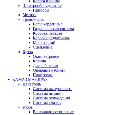
Колеса и шины
Электрооборудование
Приборы
Метизы
Трансмисия
Валы карданные
Гидронавесная система
Коробка передач
Коробка раздаточная
Мост задний
Сцепление
Кузов
Окно ветровое
Кабина
Дверь боковая
Оперение кабины
Платформа
КАМАЗ МАЗ КРАЗ
Двигатель
Система выпуска газа
Система питания
Система охлаждения
Система смазки
Кузов
Вентиляция отопление