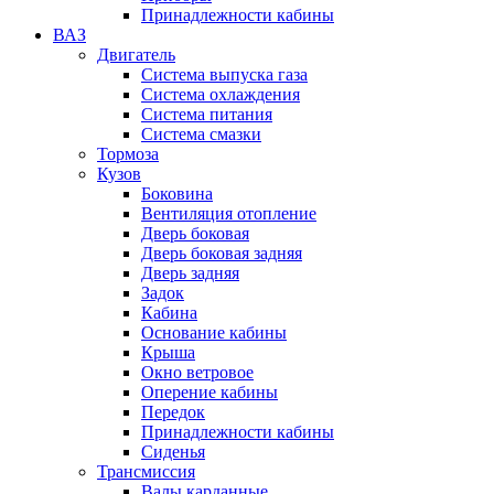
Принадлежности кабины
ВАЗ
Двигатель
Система выпуска газа
Система охлаждения
Система питания
Система смазки
Тормоза
Кузов
Боковина
Вентиляция отопление
Дверь боковая
Дверь боковая задняя
Дверь задняя
Задок
Кабина
Основание кабины
Крыша
Окно ветровое
Оперение кабины
Передок
Принадлежности кабины
Сиденья
Трансмиссия
Валы карданные