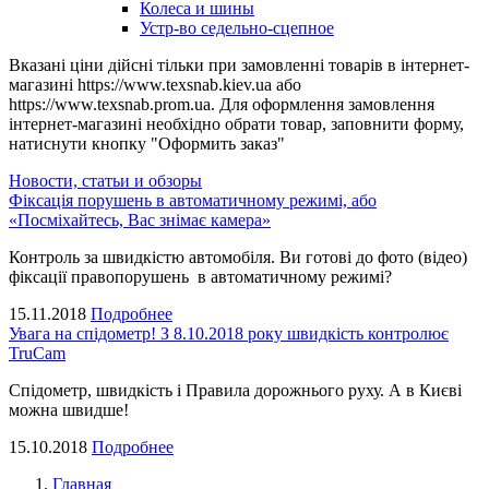
Колеса и шины
Устр-во седельно-сцепное
Вказані ціни дійсні тільки при замовленні товарів в інтернет-
магазині https://www.texsnab.kiev.ua або
https://www.texsnab.prom.ua. Для оформлення замовлення
інтернет-магазині необхідно обрати товар, заповнити форму,
натиснути кнопку "Оформить заказ"
Новости, статьи и обзоры
Фіксація порушень в автоматичному режимі, або
«Посміхайтесь, Вас знімає камера»
Контроль за швидкістю автомобіля. Ви готові до фото (відео)
фіксації правопорушень в автоматичному режимі?
15.11.2018
Подробнее
Увага на спідометр! З 8.10.2018 року швидкість контролює
TruCam
Спідометр, швидкість і Правила дорожнього руху. А в Києві
можна швидше!
15.10.2018
Подробнее
Главная