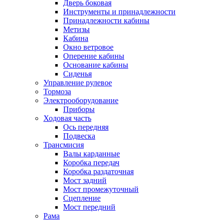
Дверь боковая
Инструменты и принадлежности
Принадлежности кабины
Метизы
Кабина
Окно ветровое
Оперение кабины
Основание кабины
Сиденья
Управление рулевое
Тормоза
Электрооборудование
Приборы
Ходовая часть
Ось передняя
Подвеска
Трансмисия
Валы карданные
Коробка передач
Коробка раздаточная
Мост задний
Мост промежуточный
Сцепление
Мост передний
Рама