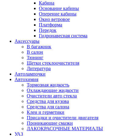
Кабина
Основание кабины
Оперение кабины
Окно ветровое
Платформа
Передок
Гидронавесная система
Аксессуары
В багажник
В салон
Тюнинг
Щетки стеклоочистителя
Литература
Автолампочки
Автохимия
Тормозная жидкость
Охлаждающие жидкости
Очистители авто стекла
Средства для кузова
Средства для салона
Клеи и герметики
Присадки и очистители двигателя
Проникающие смазки
ЛАКОКРАСОЧНЫЕ МАТЕРИАЛЫ
УАЗ