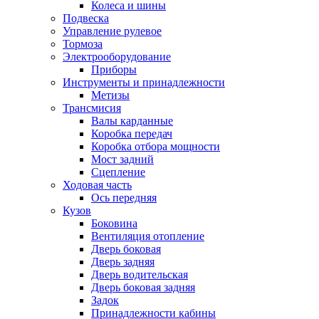
Колеса и шины
Подвеска
Управление рулевое
Тормоза
Электрооборудование
Приборы
Инструменты и принадлежности
Метизы
Трансмисия
Валы карданные
Коробка передач
Коробка отбора мощности
Мост задний
Сцепление
Ходовая часть
Ось передняя
Кузов
Боковина
Вентиляция отопление
Дверь боковая
Дверь задняя
Дверь водительская
Дверь боковая задняя
Задок
Принадлежности кабины