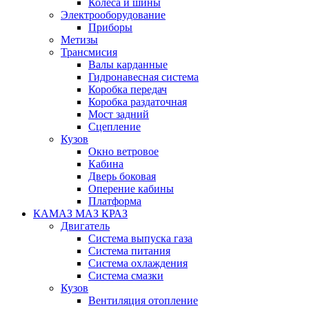
Колеса и шины
Электрооборудование
Приборы
Метизы
Трансмисия
Валы карданные
Гидронавесная система
Коробка передач
Коробка раздаточная
Мост задний
Сцепление
Кузов
Окно ветровое
Кабина
Дверь боковая
Оперение кабины
Платформа
КАМАЗ МАЗ КРАЗ
Двигатель
Система выпуска газа
Система питания
Система охлаждения
Система смазки
Кузов
Вентиляция отопление