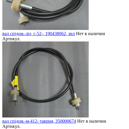
вал спідом.-зіл, г-52-, 190438062, зил
Нет в наличии
Артикул.
вал спідом.-м-412- таврия, 350000674
Нет в наличии
Артикул.