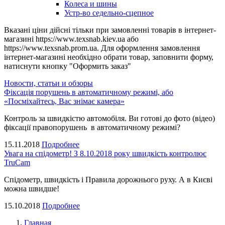
Колеса и шины
Устр-во седельно-сцепное
Вказані ціни дійсні тільки при замовленні товарів в інтернет-
магазині https://www.texsnab.kiev.ua або
https://www.texsnab.prom.ua. Для оформлення замовлення
інтернет-магазині необхідно обрати товар, заповнити форму,
натиснути кнопку "Оформить заказ"
Новости, статьи и обзоры
Фіксація порушень в автоматичному режимі, або
«Посміхайтесь, Вас знімає камера»
Контроль за швидкістю автомобіля. Ви готові до фото (відео)
фіксації правопорушень в автоматичному режимі?
15.11.2018
Подробнее
Увага на спідометр! З 8.10.2018 року швидкість контролює
TruCam
Спідометр, швидкість і Правила дорожнього руху. А в Києві
можна швидше!
15.10.2018
Подробнее
Главная