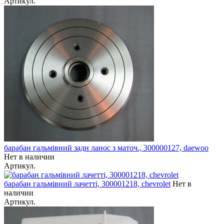
Артикул.
барабан гальмівний задн ланос з маточ., 300000127, daewoo
Нет в наличии
Артикул.
барабан гальмівний лачетті, 300001218, chevrolet
Нет в
наличии
Артикул.