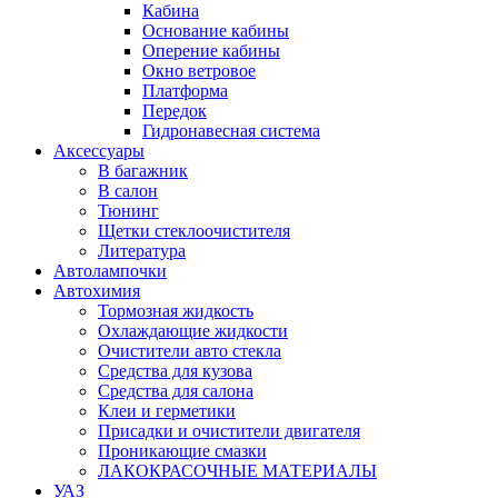
Кабина
Основание кабины
Оперение кабины
Окно ветровое
Платформа
Передок
Гидронавесная система
Аксессуары
В багажник
В салон
Тюнинг
Щетки стеклоочистителя
Литература
Автолампочки
Автохимия
Тормозная жидкость
Охлаждающие жидкости
Очистители авто стекла
Средства для кузова
Средства для салона
Клеи и герметики
Присадки и очистители двигателя
Проникающие смазки
ЛАКОКРАСОЧНЫЕ МАТЕРИАЛЫ
УАЗ