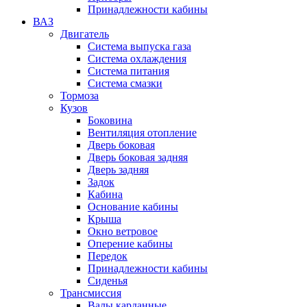
Принадлежности кабины
ВАЗ
Двигатель
Система выпуска газа
Система охлаждения
Система питания
Система смазки
Тормоза
Кузов
Боковина
Вентиляция отопление
Дверь боковая
Дверь боковая задняя
Дверь задняя
Задок
Кабина
Основание кабины
Крыша
Окно ветровое
Оперение кабины
Передок
Принадлежности кабины
Сиденья
Трансмиссия
Валы карданные