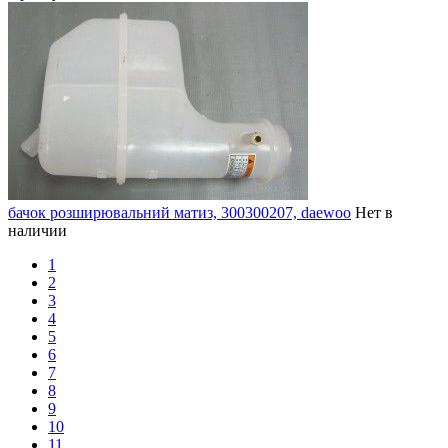
бачок розширювальний матиз, 300300207, daewoo
Нет в
наличии
1
2
3
4
5
6
7
8
9
10
11