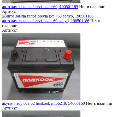
авто лампа галог brevia к-т +60, 190501185
Нет в наличии
Артикул.
авто лампа галог brevia к-т +60 голуб, 190501186
Нет в
наличии
Артикул.
акумулятор 6ст-62 hankook mf56219, 54000160
Нет в наличии
Артикул.