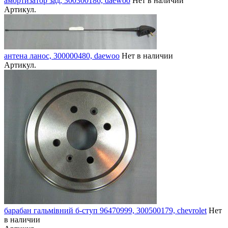
амортизатор зад, 300300186, daewoo
Нет в наличии
Артикул.
антена ланос, 300000480, daewoo
Нет в наличии
Артикул.
барабан гальмівний б-ступ 96470999, 300500179, chevrolet
Нет
в наличии