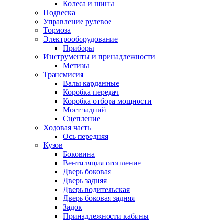
Колеса и шины
Подвеска
Управление рулевое
Тормоза
Электрооборудование
Приборы
Инструменты и принадлежности
Метизы
Трансмисия
Валы карданные
Коробка передач
Коробка отбора мощности
Мост задний
Сцепление
Ходовая часть
Ось передняя
Кузов
Боковина
Вентиляция отопление
Дверь боковая
Дверь задняя
Дверь водительская
Дверь боковая задняя
Задок
Принадлежности кабины