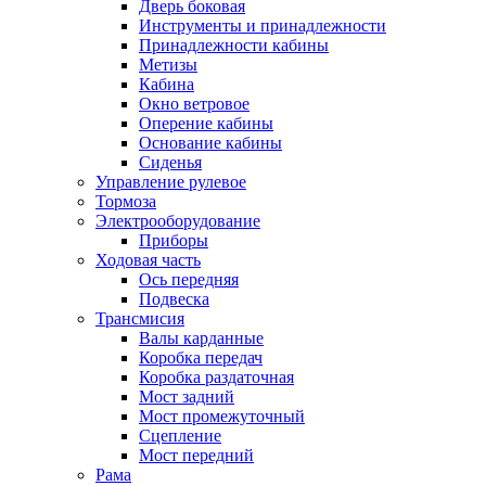
Дверь боковая
Инструменты и принадлежности
Принадлежности кабины
Метизы
Кабина
Окно ветровое
Оперение кабины
Основание кабины
Сиденья
Управление рулевое
Тормоза
Электрооборудование
Приборы
Ходовая часть
Ось передняя
Подвеска
Трансмисия
Валы карданные
Коробка передач
Коробка раздаточная
Мост задний
Мост промежуточный
Сцепление
Мост передний
Рама