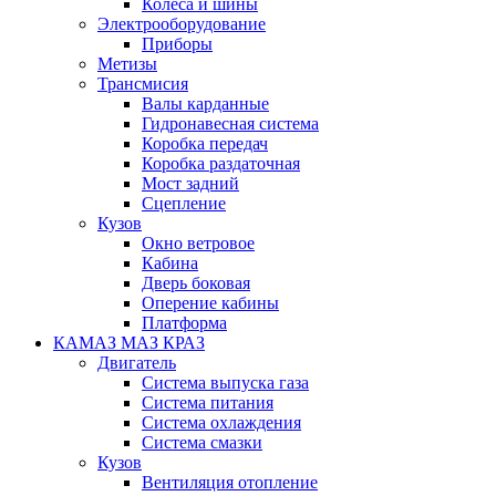
Колеса и шины
Электрооборудование
Приборы
Метизы
Трансмисия
Валы карданные
Гидронавесная система
Коробка передач
Коробка раздаточная
Мост задний
Сцепление
Кузов
Окно ветровое
Кабина
Дверь боковая
Оперение кабины
Платформа
КАМАЗ МАЗ КРАЗ
Двигатель
Система выпуска газа
Система питания
Система охлаждения
Система смазки
Кузов
Вентиляция отопление