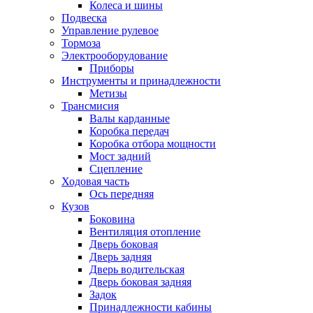
Колеса и шины
Подвеска
Управление рулевое
Тормоза
Электрооборудование
Приборы
Инструменты и принадлежности
Метизы
Трансмисия
Валы карданные
Коробка передач
Коробка отбора мощности
Мост задний
Сцепление
Ходовая часть
Ось передняя
Кузов
Боковина
Вентиляция отопление
Дверь боковая
Дверь задняя
Дверь водительская
Дверь боковая задняя
Задок
Принадлежности кабины