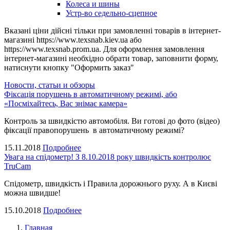
Колеса и шины
Устр-во седельно-сцепное
Вказані ціни дійсні тільки при замовленні товарів в інтернет-
магазині https://www.texsnab.kiev.ua або
https://www.texsnab.prom.ua. Для оформлення замовлення
інтернет-магазині необхідно обрати товар, заповнити форму,
натиснути кнопку "Оформить заказ"
Новости, статьи и обзоры
Фіксація порушень в автоматичному режимі, або
«Посміхайтесь, Вас знімає камера»
Контроль за швидкістю автомобіля. Ви готові до фото (відео)
фіксації правопорушень в автоматичному режимі?
15.11.2018
Подробнее
Увага на спідометр! З 8.10.2018 року швидкість контролює
TruCam
Спідометр, швидкість і Правила дорожнього руху. А в Києві
можна швидше!
15.10.2018
Подробнее
Главная