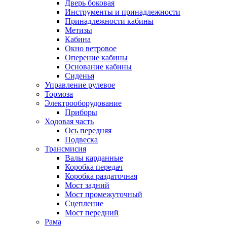
Дверь боковая
Инструменты и принадлежности
Принадлежности кабины
Метизы
Кабина
Окно ветровое
Оперение кабины
Основание кабины
Сиденья
Управление рулевое
Тормоза
Электрооборудование
Приборы
Ходовая часть
Ось передняя
Подвеска
Трансмисия
Валы карданные
Коробка передач
Коробка раздаточная
Мост задний
Мост промежуточный
Сцепление
Мост передний
Рама