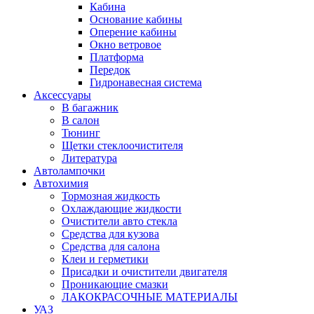
Кабина
Основание кабины
Оперение кабины
Окно ветровое
Платформа
Передок
Гидронавесная система
Аксессуары
В багажник
В салон
Тюнинг
Щетки стеклоочистителя
Литература
Автолампочки
Автохимия
Тормозная жидкость
Охлаждающие жидкости
Очистители авто стекла
Средства для кузова
Средства для салона
Клеи и герметики
Присадки и очистители двигателя
Проникающие смазки
ЛАКОКРАСОЧНЫЕ МАТЕРИАЛЫ
УАЗ