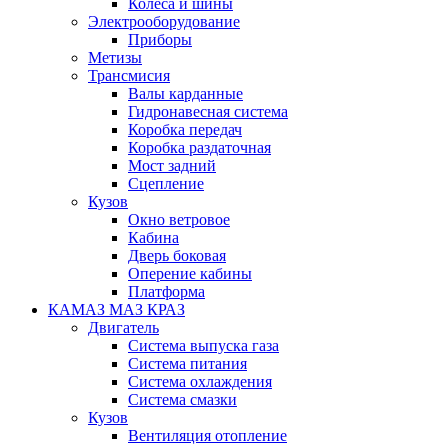
Колеса и шины
Электрооборудование
Приборы
Метизы
Трансмисия
Валы карданные
Гидронавесная система
Коробка передач
Коробка раздаточная
Мост задний
Сцепление
Кузов
Окно ветровое
Кабина
Дверь боковая
Оперение кабины
Платформа
КАМАЗ МАЗ КРАЗ
Двигатель
Система выпуска газа
Система питания
Система охлаждения
Система смазки
Кузов
Вентиляция отопление