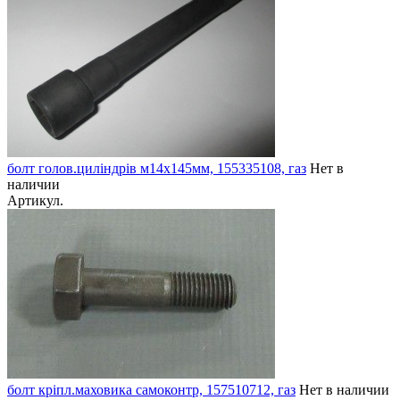
болт голов.циліндрів м14х145мм, 155335108, газ
Нет в
наличии
Артикул.
болт кріпл.маховика самоконтр, 157510712, газ
Нет в наличии