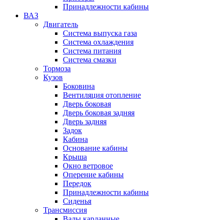
Принадлежности кабины
ВАЗ
Двигатель
Система выпуска газа
Система охлаждения
Система питания
Система смазки
Тормоза
Кузов
Боковина
Вентиляция отопление
Дверь боковая
Дверь боковая задняя
Дверь задняя
Задок
Кабина
Основание кабины
Крыша
Окно ветровое
Оперение кабины
Передок
Принадлежности кабины
Сиденья
Трансмиссия
Валы карданные