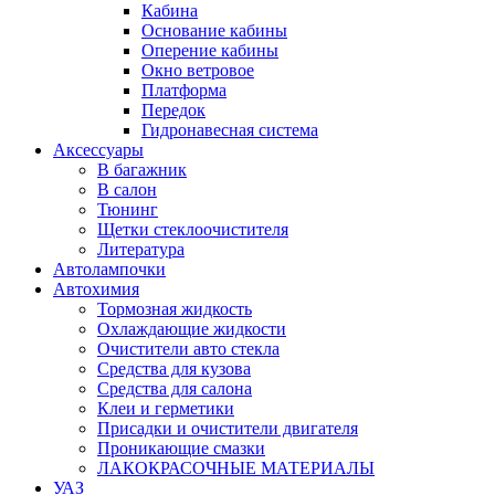
Кабина
Основание кабины
Оперение кабины
Окно ветровое
Платформа
Передок
Гидронавесная система
Аксессуары
В багажник
В салон
Тюнинг
Щетки стеклоочистителя
Литература
Автолампочки
Автохимия
Тормозная жидкость
Охлаждающие жидкости
Очистители авто стекла
Средства для кузова
Средства для салона
Клеи и герметики
Присадки и очистители двигателя
Проникающие смазки
ЛАКОКРАСОЧНЫЕ МАТЕРИАЛЫ
УАЗ