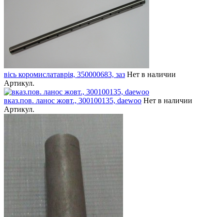
вісь коромислатаврія, 350000683, заз
Нет в наличии
Артикул.
вказ.пов. ланос жовт., 300100135, daewoo
Нет в наличии
Артикул.