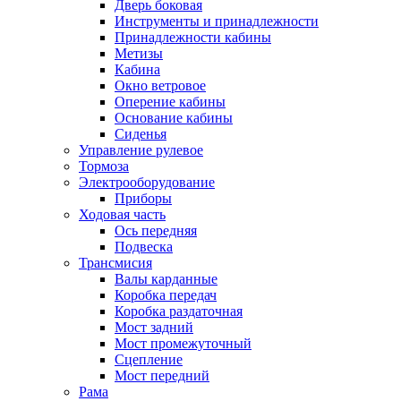
Дверь боковая
Инструменты и принадлежности
Принадлежности кабины
Метизы
Кабина
Окно ветровое
Оперение кабины
Основание кабины
Сиденья
Управление рулевое
Тормоза
Электрооборудование
Приборы
Ходовая часть
Ось передняя
Подвеска
Трансмисия
Валы карданные
Коробка передач
Коробка раздаточная
Мост задний
Мост промежуточный
Сцепление
Мост передний
Рама