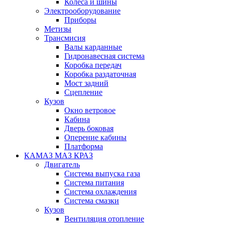
Колеса и шины
Электрооборудование
Приборы
Метизы
Трансмисия
Валы карданные
Гидронавесная система
Коробка передач
Коробка раздаточная
Мост задний
Сцепление
Кузов
Окно ветровое
Кабина
Дверь боковая
Оперение кабины
Платформа
КАМАЗ МАЗ КРАЗ
Двигатель
Система выпуска газа
Система питания
Система охлаждения
Система смазки
Кузов
Вентиляция отопление