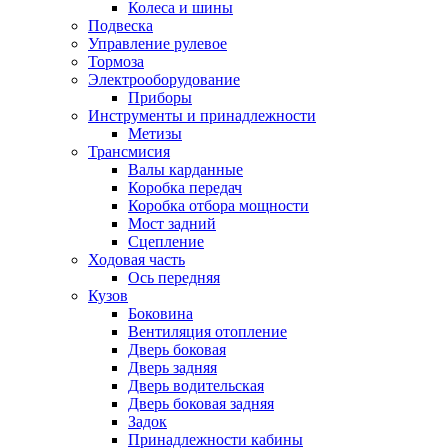
Колеса и шины
Подвеска
Управление рулевое
Тормоза
Электрооборудование
Приборы
Инструменты и принадлежности
Метизы
Трансмисия
Валы карданные
Коробка передач
Коробка отбора мощности
Мост задний
Сцепление
Ходовая часть
Ось передняя
Кузов
Боковина
Вентиляция отопление
Дверь боковая
Дверь задняя
Дверь водительская
Дверь боковая задняя
Задок
Принадлежности кабины