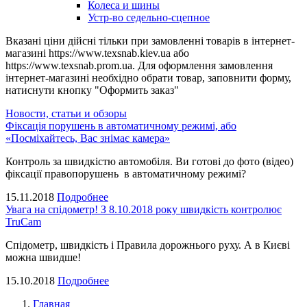
Колеса и шины
Устр-во седельно-сцепное
Вказані ціни дійсні тільки при замовленні товарів в інтернет-
магазині https://www.texsnab.kiev.ua або
https://www.texsnab.prom.ua. Для оформлення замовлення
інтернет-магазині необхідно обрати товар, заповнити форму,
натиснути кнопку "Оформить заказ"
Новости, статьи и обзоры
Фіксація порушень в автоматичному режимі, або
«Посміхайтесь, Вас знімає камера»
Контроль за швидкістю автомобіля. Ви готові до фото (відео)
фіксації правопорушень в автоматичному режимі?
15.11.2018
Подробнее
Увага на спідометр! З 8.10.2018 року швидкість контролює
TruCam
Спідометр, швидкість і Правила дорожнього руху. А в Києві
можна швидше!
15.10.2018
Подробнее
Главная