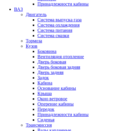
Принадлежности кабины
ВАЗ
Двигатель
Система выпуска газа
Система охлаждения
Система питания
Система смазки
Тормоза
Кузов
Боковина
Вентиляция отопление
Дверь боковая
Дверь боковая задняя
Дверь задняя
Задок
Кабина
Основание кабины
Крыша
Окно ветровое
Оперение кабины
Передок
Принадлежности кабины
Сиденья
Трансмиссия
Валы карданные