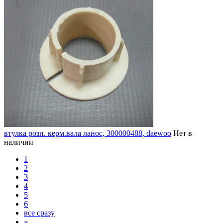
втулка розп. керм.вала ланос, 300000488, daewoo
Нет в
наличии
1
2
3
4
5
6
все сразу
»