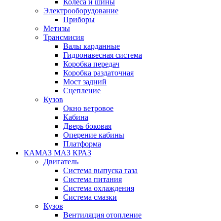
Колеса и шины
Электрооборудование
Приборы
Метизы
Трансмисия
Валы карданные
Гидронавесная система
Коробка передач
Коробка раздаточная
Мост задний
Сцепление
Кузов
Окно ветровое
Кабина
Дверь боковая
Оперение кабины
Платформа
КАМАЗ МАЗ КРАЗ
Двигатель
Система выпуска газа
Система питания
Система охлаждения
Система смазки
Кузов
Вентиляция отопление