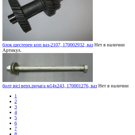
блок шестерен кпп ваз-2107, 170002932, ваз
Нет в наличии
Артикул.
болт вісі верх.ричага м14х243, 170001276, ваз
Нет в наличии
1
2
3
4
5
6
7
8