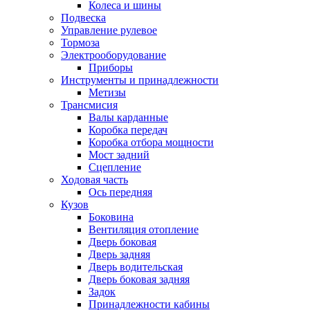
Колеса и шины
Подвеска
Управление рулевое
Тормоза
Электрооборудование
Приборы
Инструменты и принадлежности
Метизы
Трансмисия
Валы карданные
Коробка передач
Коробка отбора мощности
Мост задний
Сцепление
Ходовая часть
Ось передняя
Кузов
Боковина
Вентиляция отопление
Дверь боковая
Дверь задняя
Дверь водительская
Дверь боковая задняя
Задок
Принадлежности кабины