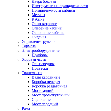
Дверь боковая
Инструменты и принадлежности
Принадлежности кабины
Метизы
Кабина
Окно ветровое
Оперение кабины
Основание кабины
Сиденья
Управление рулевое
Тормоза
Электрооборудование
Приборы
Ходовая часть
Ось передняя
Подвеска
Трансмисия
Валы карданные
Коробка передач
Коробка раздаточная
Мост задний
Мост промежуточный
Сцепление
Мост передний
Рама