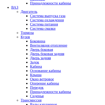
Принадлежности кабины
ВАЗ
Двигатель
Система выпуска газа
Система охлаждения
Система питания
Система смазки
Тормоза
Кузов
Боковина
Вентиляция отопление
Дверь боковая
Дверь боковая задняя
Дверь задняя
Задок
Кабина
Основание кабины
Крыша
Окно ветровое
Оперение кабины
Передок
Принадлежности кабины
Сиденья
Трансмиссия
Валы карданные