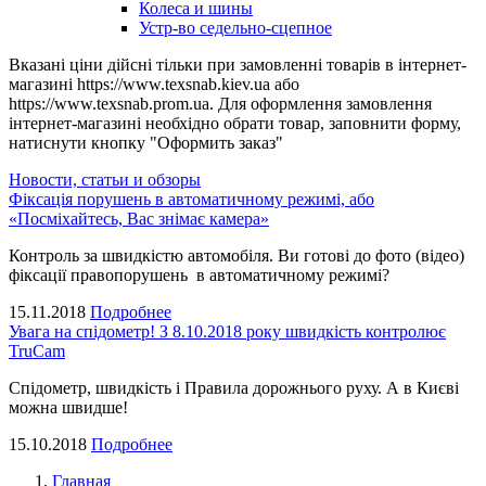
Колеса и шины
Устр-во седельно-сцепное
Вказані ціни дійсні тільки при замовленні товарів в інтернет-
магазині https://www.texsnab.kiev.ua або
https://www.texsnab.prom.ua. Для оформлення замовлення
інтернет-магазині необхідно обрати товар, заповнити форму,
натиснути кнопку "Оформить заказ"
Новости, статьи и обзоры
Фіксація порушень в автоматичному режимі, або
«Посміхайтесь, Вас знімає камера»
Контроль за швидкістю автомобіля. Ви готові до фото (відео)
фіксації правопорушень в автоматичному режимі?
15.11.2018
Подробнее
Увага на спідометр! З 8.10.2018 року швидкість контролює
TruCam
Спідометр, швидкість і Правила дорожнього руху. А в Києві
можна швидше!
15.10.2018
Подробнее
Главная