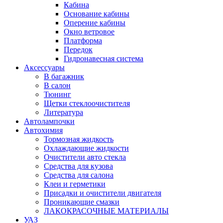
Кабина
Основание кабины
Оперение кабины
Окно ветровое
Платформа
Передок
Гидронавесная система
Аксессуары
В багажник
В салон
Тюнинг
Щетки стеклоочистителя
Литература
Автолампочки
Автохимия
Тормозная жидкость
Охлаждающие жидкости
Очистители авто стекла
Средства для кузова
Средства для салона
Клеи и герметики
Присадки и очистители двигателя
Проникающие смазки
ЛАКОКРАСОЧНЫЕ МАТЕРИАЛЫ
УАЗ