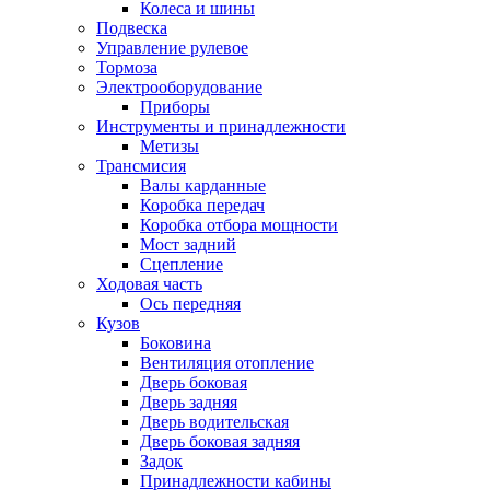
Колеса и шины
Подвеска
Управление рулевое
Тормоза
Электрооборудование
Приборы
Инструменты и принадлежности
Метизы
Трансмисия
Валы карданные
Коробка передач
Коробка отбора мощности
Мост задний
Сцепление
Ходовая часть
Ось передняя
Кузов
Боковина
Вентиляция отопление
Дверь боковая
Дверь задняя
Дверь водительская
Дверь боковая задняя
Задок
Принадлежности кабины