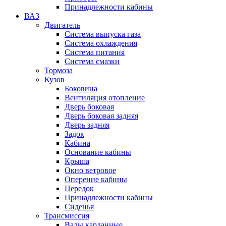
Принадлежности кабины
ВАЗ
Двигатель
Система выпуска газа
Система охлаждения
Система питания
Система смазки
Тормоза
Кузов
Боковина
Вентиляция отопление
Дверь боковая
Дверь боковая задняя
Дверь задняя
Задок
Кабина
Основание кабины
Крыша
Окно ветровое
Оперение кабины
Передок
Принадлежности кабины
Сиденья
Трансмиссия
Валы карданные