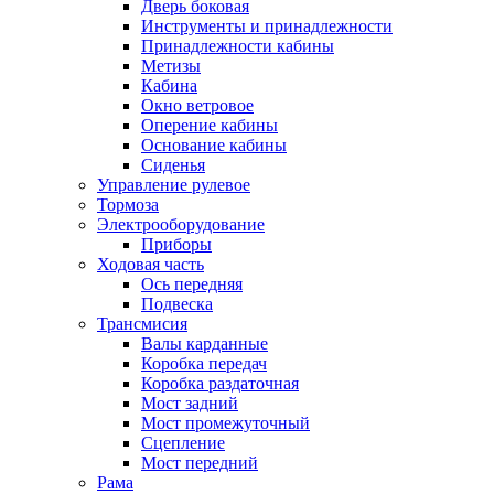
Дверь боковая
Инструменты и принадлежности
Принадлежности кабины
Метизы
Кабина
Окно ветровое
Оперение кабины
Основание кабины
Сиденья
Управление рулевое
Тормоза
Электрооборудование
Приборы
Ходовая часть
Ось передняя
Подвеска
Трансмисия
Валы карданные
Коробка передач
Коробка раздаточная
Мост задний
Мост промежуточный
Сцепление
Мост передний
Рама