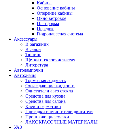
Кабина
Основание кабины
Оперение кабины
Окно ветровое
Платформа
Передок
Гидронавесная система
Аксессуары
В багажник
В салон
Тюнинг
Щетки стеклоочистителя
Литература
Автолампочки
Автохимия
Тормозная жидкость
Охлаждающие жидкости
Очистители авто стекла
Средства для кузова
Средства для салона
Клеи и герметики
Присадки и очистители двигателя
Проникающие смазки
ЛАКОКРАСОЧНЫЕ МАТЕРИАЛЫ
УАЗ