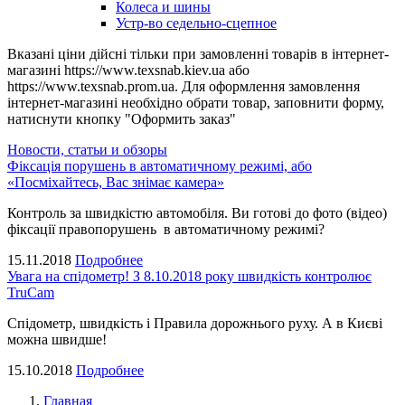
Колеса и шины
Устр-во седельно-сцепное
Вказані ціни дійсні тільки при замовленні товарів в інтернет-
магазині https://www.texsnab.kiev.ua або
https://www.texsnab.prom.ua. Для оформлення замовлення
інтернет-магазині необхідно обрати товар, заповнити форму,
натиснути кнопку "Оформить заказ"
Новости, статьи и обзоры
Фіксація порушень в автоматичному режимі, або
«Посміхайтесь, Вас знімає камера»
Контроль за швидкістю автомобіля. Ви готові до фото (відео)
фіксації правопорушень в автоматичному режимі?
15.11.2018
Подробнее
Увага на спідометр! З 8.10.2018 року швидкість контролює
TruCam
Спідометр, швидкість і Правила дорожнього руху. А в Києві
можна швидше!
15.10.2018
Подробнее
Главная