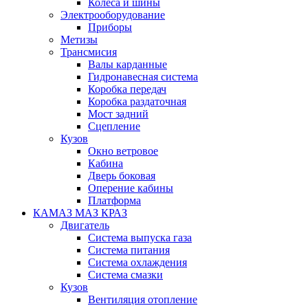
Колеса и шины
Электрооборудование
Приборы
Метизы
Трансмисия
Валы карданные
Гидронавесная система
Коробка передач
Коробка раздаточная
Мост задний
Сцепление
Кузов
Окно ветровое
Кабина
Дверь боковая
Оперение кабины
Платформа
КАМАЗ МАЗ КРАЗ
Двигатель
Система выпуска газа
Система питания
Система охлаждения
Система смазки
Кузов
Вентиляция отопление