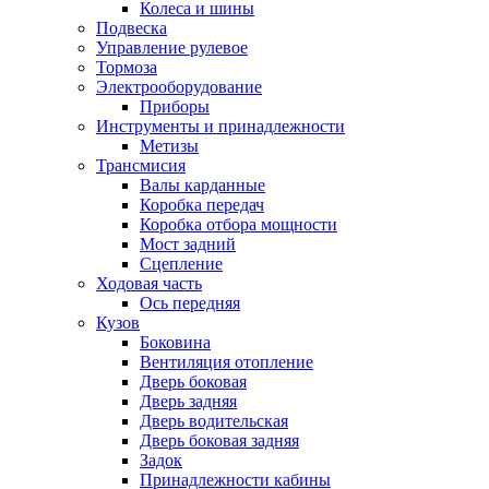
Колеса и шины
Подвеска
Управление рулевое
Тормоза
Электрооборудование
Приборы
Инструменты и принадлежности
Метизы
Трансмисия
Валы карданные
Коробка передач
Коробка отбора мощности
Мост задний
Сцепление
Ходовая часть
Ось передняя
Кузов
Боковина
Вентиляция отопление
Дверь боковая
Дверь задняя
Дверь водительская
Дверь боковая задняя
Задок
Принадлежности кабины