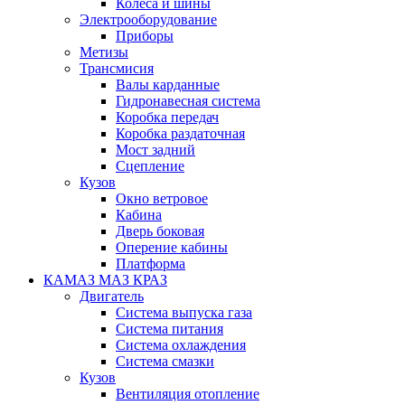
Колеса и шины
Электрооборудование
Приборы
Метизы
Трансмисия
Валы карданные
Гидронавесная система
Коробка передач
Коробка раздаточная
Мост задний
Сцепление
Кузов
Окно ветровое
Кабина
Дверь боковая
Оперение кабины
Платформа
КАМАЗ МАЗ КРАЗ
Двигатель
Система выпуска газа
Система питания
Система охлаждения
Система смазки
Кузов
Вентиляция отопление