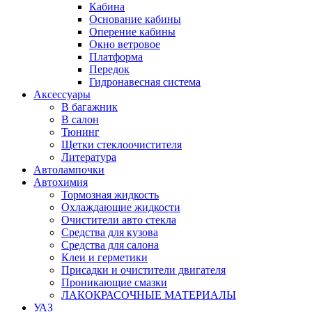
Кабина
Основание кабины
Оперение кабины
Окно ветровое
Платформа
Передок
Гидронавесная система
Аксессуары
В багажник
В салон
Тюнинг
Щетки стеклоочистителя
Литература
Автолампочки
Автохимия
Тормозная жидкость
Охлаждающие жидкости
Очистители авто стекла
Средства для кузова
Средства для салона
Клеи и герметики
Присадки и очистители двигателя
Проникающие смазки
ЛАКОКРАСОЧНЫЕ МАТЕРИАЛЫ
УАЗ