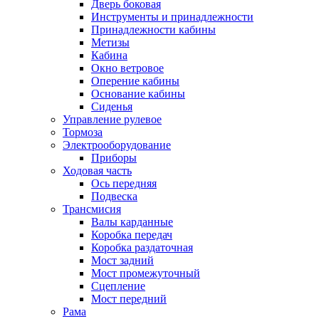
Дверь боковая
Инструменты и принадлежности
Принадлежности кабины
Метизы
Кабина
Окно ветровое
Оперение кабины
Основание кабины
Сиденья
Управление рулевое
Тормоза
Электрооборудование
Приборы
Ходовая часть
Ось передняя
Подвеска
Трансмисия
Валы карданные
Коробка передач
Коробка раздаточная
Мост задний
Мост промежуточный
Сцепление
Мост передний
Рама