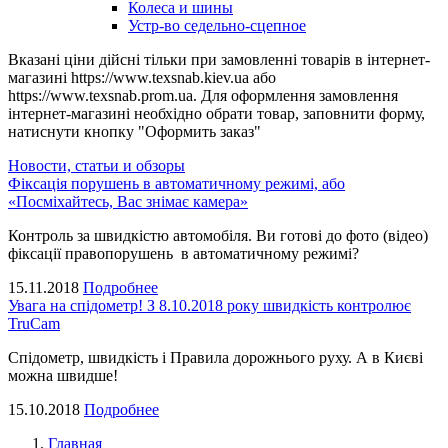
Колеса и шины
Устр-во седельно-сцепное
Вказані ціни дійсні тільки при замовленні товарів в інтернет-
магазині https://www.texsnab.kiev.ua або
https://www.texsnab.prom.ua. Для оформлення замовлення
інтернет-магазині необхідно обрати товар, заповнити форму,
натиснути кнопку "Оформить заказ"
Новости, статьи и обзоры
Фіксація порушень в автоматичному режимі, або
«Посміхайтесь, Вас знімає камера»
Контроль за швидкістю автомобіля. Ви готові до фото (відео)
фіксації правопорушень в автоматичному режимі?
15.11.2018
Подробнее
Увага на спідометр! З 8.10.2018 року швидкість контролює
TruCam
Спідометр, швидкість і Правила дорожнього руху. А в Києві
можна швидше!
15.10.2018
Подробнее
Главная