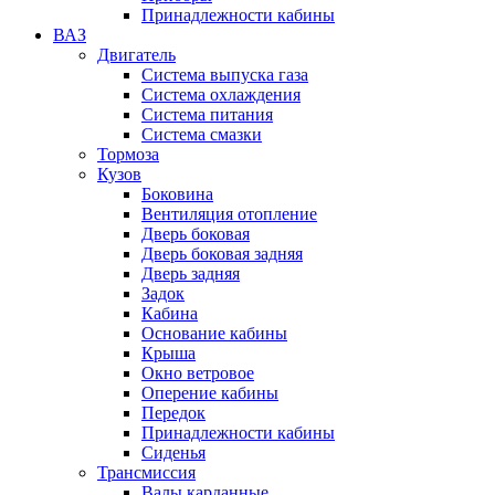
Принадлежности кабины
ВАЗ
Двигатель
Система выпуска газа
Система охлаждения
Система питания
Система смазки
Тормоза
Кузов
Боковина
Вентиляция отопление
Дверь боковая
Дверь боковая задняя
Дверь задняя
Задок
Кабина
Основание кабины
Крыша
Окно ветровое
Оперение кабины
Передок
Принадлежности кабины
Сиденья
Трансмиссия
Валы карданные