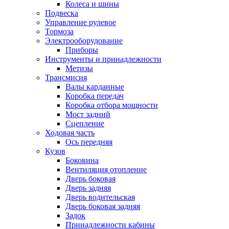
Колеса и шины
Подвеска
Управление рулевое
Тормоза
Электрооборудование
Приборы
Инструменты и принадлежности
Метизы
Трансмисия
Валы карданные
Коробка передач
Коробка отбора мощности
Мост задний
Сцепление
Ходовая часть
Ось передняя
Кузов
Боковина
Вентиляция отопление
Дверь боковая
Дверь задняя
Дверь водительская
Дверь боковая задняя
Задок
Принадлежности кабины