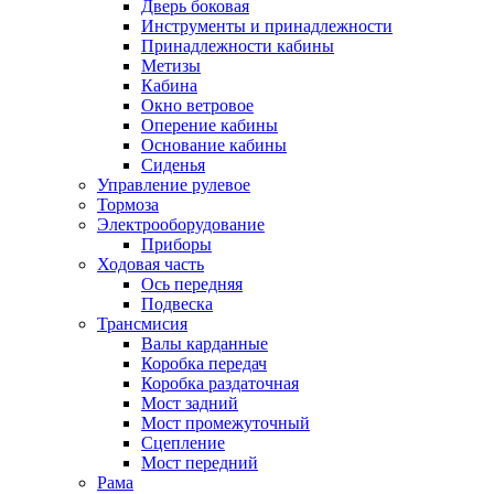
Дверь боковая
Инструменты и принадлежности
Принадлежности кабины
Метизы
Кабина
Окно ветровое
Оперение кабины
Основание кабины
Сиденья
Управление рулевое
Тормоза
Электрооборудование
Приборы
Ходовая часть
Ось передняя
Подвеска
Трансмисия
Валы карданные
Коробка передач
Коробка раздаточная
Мост задний
Мост промежуточный
Сцепление
Мост передний
Рама