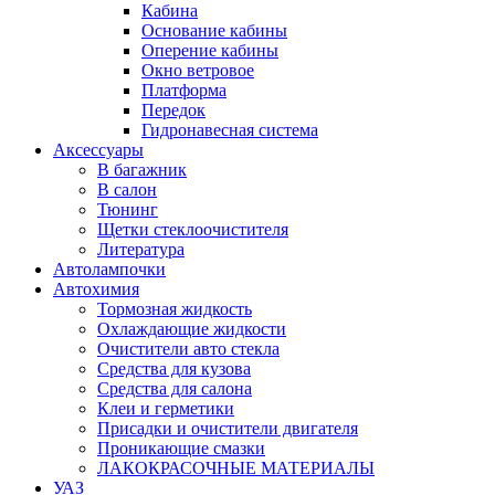
Кабина
Основание кабины
Оперение кабины
Окно ветровое
Платформа
Передок
Гидронавесная система
Аксессуары
В багажник
В салон
Тюнинг
Щетки стеклоочистителя
Литература
Автолампочки
Автохимия
Тормозная жидкость
Охлаждающие жидкости
Очистители авто стекла
Средства для кузова
Средства для салона
Клеи и герметики
Присадки и очистители двигателя
Проникающие смазки
ЛАКОКРАСОЧНЫЕ МАТЕРИАЛЫ
УАЗ