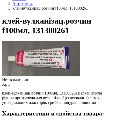
Автохимия
клей-вулканізац.розчин f100мл, 131300261
клей-вулканізац.розчин
f100мл, 131300261
Нет в наличии
Арт.
клей-вулканізац.розчин f100мл, 131300261Вулканізуюча
рідина призначена для вулканізації (склеювання) латок,
універсальних пластирів, грибків, шнурів і інших ма
Характеристики и свойства товара: