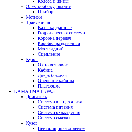
Колеса и шины
Электрооборудование
Приборы
Метизы
Трансмисия
Валы карданные
Гидронавесная система
Коробка передач
Коробка раздаточная
Мост задний
Сцепление
Кузов
Окно ветровое
Кабина
Дверь боковая
Оперение кабины
Платформа
КАМАЗ МАЗ КРАЗ
Двигатель
Система выпуска газа
Система питания
Система охлаждения
Система смазки
Кузов
Вентиляция отопление