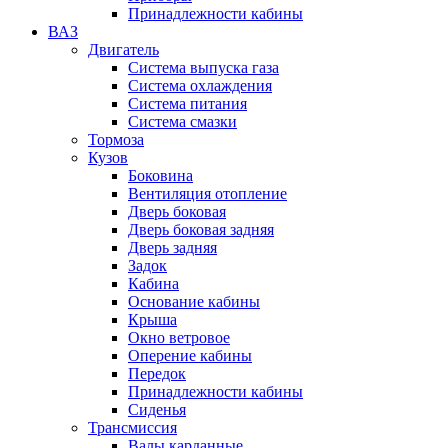
Принадлежности кабины
ВАЗ
Двигатель
Система выпуска газа
Система охлаждения
Система питания
Система смазки
Тормоза
Кузов
Боковина
Вентиляция отопление
Дверь боковая
Дверь боковая задняя
Дверь задняя
Задок
Кабина
Основание кабины
Крыша
Окно ветровое
Оперение кабины
Передок
Принадлежности кабины
Сиденья
Трансмиссия
Валы карданные