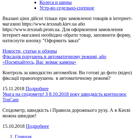
Колеса и шины
Устр-во седельно-сцепное
Вказані ціни дійсні тільки при замовленні товарів в інтернет-
магазині https://www.texsnab.kiev.ua або
https://www.texsnab.prom.ua. Для оформлення замовлення
інтернет-магазині необхідно обрати товар, заповнити форму,
натиснути кнопку "Оформить заказ"
Новости, статьи и обзоры
Фіксація порушень в автоматичному режимі, або
«Посміхайтесь, Вас знімає камера»
Контроль за швидкістю автомобіля. Ви готові до фото (відео)
фіксації правопорушень в автоматичному режимі?
15.11.2018
Подробнее
Увага на спідометр! З 8.10.2018 року швидкість контролює
TruCam
Спідометр, швидкість і Правила дорожнього руху. А в Києві
можна швидше!
15.10.2018
Подробнее
Главная