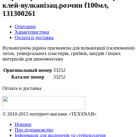
клей-вулканізац.розчин f100мл,
131300261
Описание
Характеристики
Оплата и доставка
Вулканізуюча рідина призначена для вулканізації (склеювання)
латок, універсальних пластирів, грибків, шнурів і інших
матеріалів для шиномонтажу
Оригинальный номер
33252
Каталог номер
33252
Оплата и доставка
© 2010-2015 интернет-магазин «TEXSNAB»
Новини
Про підприємство
Інформація для акціонерів та стейкхолдерів