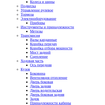
Колеса и шины
Подвеска
Управление рулевое
Тормоза
Электрооборудование
Приборы
Инструменты и принадлежности
Метизы
Трансмисия
Валы карданные
Коробка передач
Коробка отбора мощности
Мост задний
Сцепление
Ходовая часть
Ось передняя
Кузов
Боковина
Вентиляция отопление
Дверь боковая
Дверь задняя
Дверь водительская
Дверь боковая задняя
Задок
Принадлежности кабины