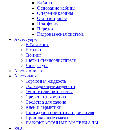
Кабина
Основание кабины
Оперение кабины
Окно ветровое
Платформа
Передок
Гидронавесная система
Аксессуары
В багажник
В салон
Тюнинг
Щетки стеклоочистителя
Литература
Автолампочки
Автохимия
Тормозная жидкость
Охлаждающие жидкости
Очистители авто стекла
Средства для кузова
Средства для салона
Клеи и герметики
Присадки и очистители двигателя
Проникающие смазки
ЛАКОКРАСОЧНЫЕ МАТЕРИАЛЫ
УАЗ