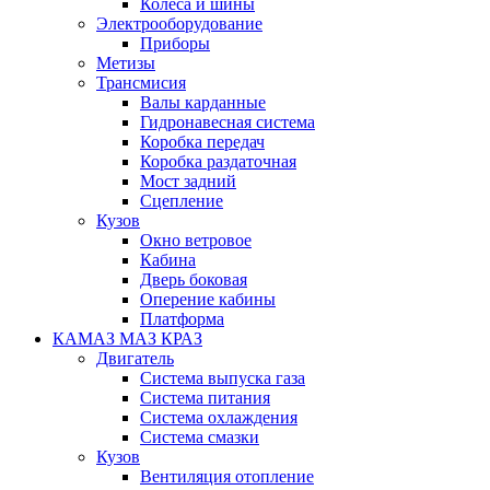
Колеса и шины
Электрооборудование
Приборы
Метизы
Трансмисия
Валы карданные
Гидронавесная система
Коробка передач
Коробка раздаточная
Мост задний
Сцепление
Кузов
Окно ветровое
Кабина
Дверь боковая
Оперение кабины
Платформа
КАМАЗ МАЗ КРАЗ
Двигатель
Система выпуска газа
Система питания
Система охлаждения
Система смазки
Кузов
Вентиляция отопление