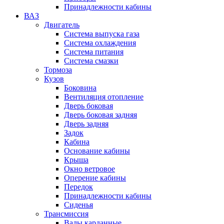
Принадлежности кабины
ВАЗ
Двигатель
Система выпуска газа
Система охлаждения
Система питания
Система смазки
Тормоза
Кузов
Боковина
Вентиляция отопление
Дверь боковая
Дверь боковая задняя
Дверь задняя
Задок
Кабина
Основание кабины
Крыша
Окно ветровое
Оперение кабины
Передок
Принадлежности кабины
Сиденья
Трансмиссия
Валы карданные