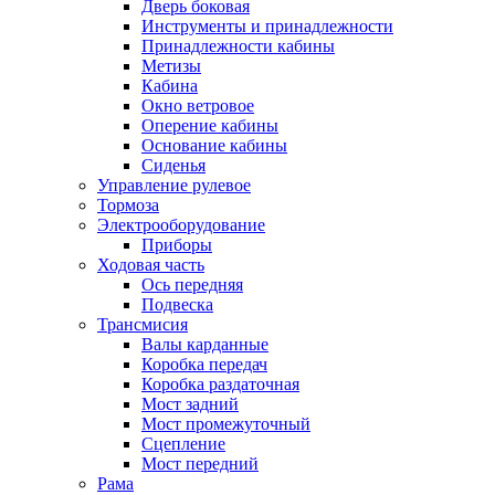
Дверь боковая
Инструменты и принадлежности
Принадлежности кабины
Метизы
Кабина
Окно ветровое
Оперение кабины
Основание кабины
Сиденья
Управление рулевое
Тормоза
Электрооборудование
Приборы
Ходовая часть
Ось передняя
Подвеска
Трансмисия
Валы карданные
Коробка передач
Коробка раздаточная
Мост задний
Мост промежуточный
Сцепление
Мост передний
Рама