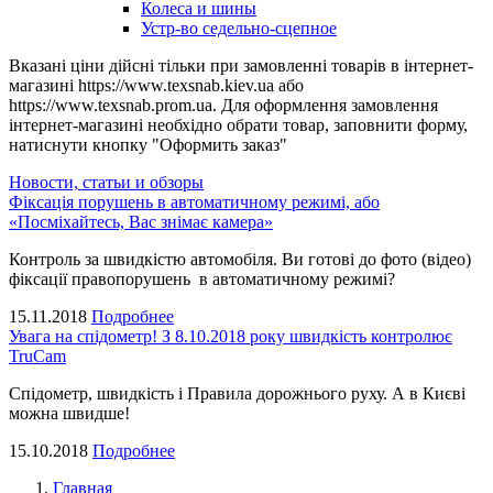
Колеса и шины
Устр-во седельно-сцепное
Вказані ціни дійсні тільки при замовленні товарів в інтернет-
магазині https://www.texsnab.kiev.ua або
https://www.texsnab.prom.ua. Для оформлення замовлення
інтернет-магазині необхідно обрати товар, заповнити форму,
натиснути кнопку "Оформить заказ"
Новости, статьи и обзоры
Фіксація порушень в автоматичному режимі, або
«Посміхайтесь, Вас знімає камера»
Контроль за швидкістю автомобіля. Ви готові до фото (відео)
фіксації правопорушень в автоматичному режимі?
15.11.2018
Подробнее
Увага на спідометр! З 8.10.2018 року швидкість контролює
TruCam
Спідометр, швидкість і Правила дорожнього руху. А в Києві
можна швидше!
15.10.2018
Подробнее
Главная