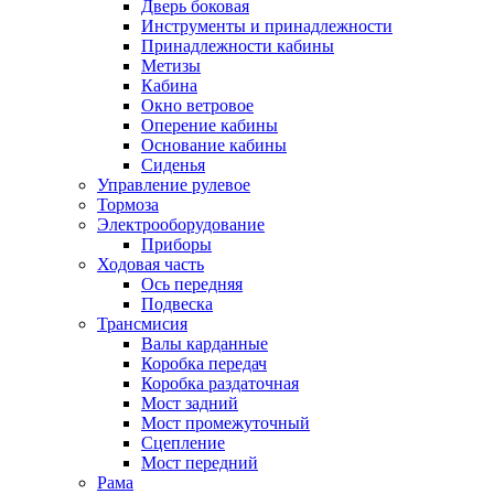
Дверь боковая
Инструменты и принадлежности
Принадлежности кабины
Метизы
Кабина
Окно ветровое
Оперение кабины
Основание кабины
Сиденья
Управление рулевое
Тормоза
Электрооборудование
Приборы
Ходовая часть
Ось передняя
Подвеска
Трансмисия
Валы карданные
Коробка передач
Коробка раздаточная
Мост задний
Мост промежуточный
Сцепление
Мост передний
Рама