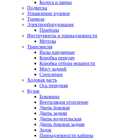
Колеса и шины
Подвеска
Управление рулевое
Тормоза
Электрооборудование
Приборы
Инструменты и принадлежности
Метизы
Трансмисия
Валы карданные
Коробка передач
Коробка отбора мощности
Мост задний
Сцепление
Ходовая часть
Ось передняя
Кузов
Боковина
Вентиляция отопление
Дверь боковая
Дверь задняя
Дверь водительская
Дверь боковая задняя
Задок
Принадлежности кабины