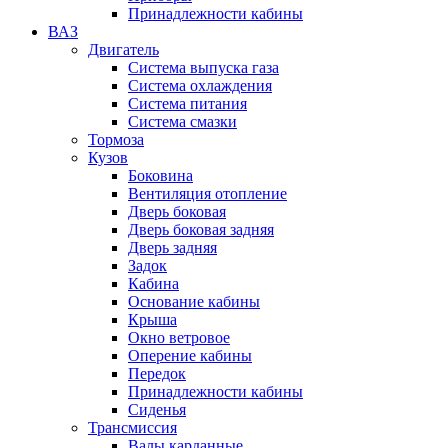
Принадлежности кабины
ВАЗ
Двигатель
Система выпуска газа
Система охлаждения
Система питания
Система смазки
Тормоза
Кузов
Боковина
Вентиляция отопление
Дверь боковая
Дверь боковая задняя
Дверь задняя
Задок
Кабина
Основание кабины
Крыша
Окно ветровое
Оперение кабины
Передок
Принадлежности кабины
Сиденья
Трансмиссия
Валы карданные