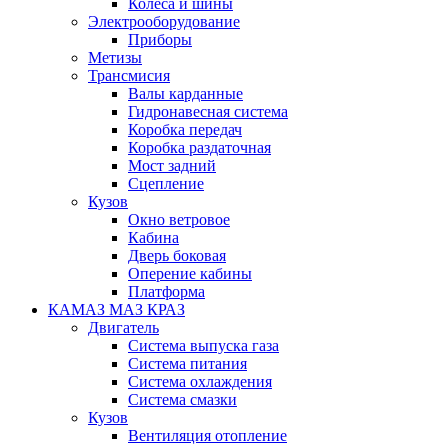
Колеса и шины
Электрооборудование
Приборы
Метизы
Трансмисия
Валы карданные
Гидронавесная система
Коробка передач
Коробка раздаточная
Мост задний
Сцепление
Кузов
Окно ветровое
Кабина
Дверь боковая
Оперение кабины
Платформа
КАМАЗ МАЗ КРАЗ
Двигатель
Система выпуска газа
Система питания
Система охлаждения
Система смазки
Кузов
Вентиляция отопление