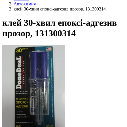
Автохимия
клей 30-хвил епоксі-адгезив прозор, 131300314
клей 30-хвил епоксі-адгезив
прозор, 131300314