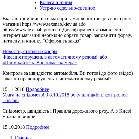
Колеса и шины
Устр-во седельно-сцепное
Вказані ціни дійсні тільки при замовленні товарів в інтернет-
магазині https://www.texsnab.kiev.ua або
https://www.texsnab.prom.ua. Для оформлення замовлення
інтернет-магазині необхідно обрати товар, заповнити форму,
натиснути кнопку "Оформить заказ"
Новости, статьи и обзоры
Фіксація порушень в автоматичному режимі, або
«Посміхайтесь, Вас знімає камера»
Контроль за швидкістю автомобіля. Ви готові до фото (відео)
фіксації правопорушень в автоматичному режимі?
15.11.2018
Подробнее
Увага на спідометр! З 8.10.2018 року швидкість контролює
TruCam
Спідометр, швидкість і Правила дорожнього руху. А в Києві
можна швидше!
15.10.2018
Подробнее
Главная