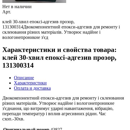
Нет в наличии
Арт.
клей 30-хвил епоксі-адгезив прозор,
131300314Двокомпонентний епокси-адгезив для ремонту і
склеювання різних матеріалів. Утворює надійне і
вологонепроникне з'єд
Характеристики и свойства товара:
клей 30-хвил епоксі-адгезив прозор,
131300314
Описание
Характеристики
Оплата и доставка
Двокомпонентний епокси-адгезив для ремонту і склеювання
різних матеріалів. Утворює надійне і вологонепроникне
з'єднання, що витримує ударні навантаження, вібрацію,
перепади температур і вплив агресивних рідин. Час
схоп.-30хв.
Оригинальный номер
43827