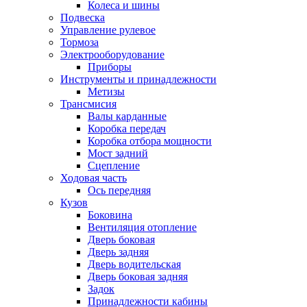
Колеса и шины
Подвеска
Управление рулевое
Тормоза
Электрооборудование
Приборы
Инструменты и принадлежности
Метизы
Трансмисия
Валы карданные
Коробка передач
Коробка отбора мощности
Мост задний
Сцепление
Ходовая часть
Ось передняя
Кузов
Боковина
Вентиляция отопление
Дверь боковая
Дверь задняя
Дверь водительская
Дверь боковая задняя
Задок
Принадлежности кабины