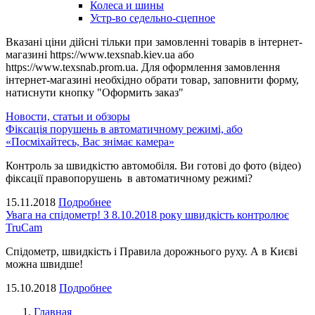
Колеса и шины
Устр-во седельно-сцепное
Вказані ціни дійсні тільки при замовленні товарів в інтернет-
магазині https://www.texsnab.kiev.ua або
https://www.texsnab.prom.ua. Для оформлення замовлення
інтернет-магазині необхідно обрати товар, заповнити форму,
натиснути кнопку "Оформить заказ"
Новости, статьи и обзоры
Фіксація порушень в автоматичному режимі, або
«Посміхайтесь, Вас знімає камера»
Контроль за швидкістю автомобіля. Ви готові до фото (відео)
фіксації правопорушень в автоматичному режимі?
15.11.2018
Подробнее
Увага на спідометр! З 8.10.2018 року швидкість контролює
TruCam
Спідометр, швидкість і Правила дорожнього руху. А в Києві
можна швидше!
15.10.2018
Подробнее
Главная