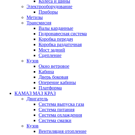
Колеса и шины
Электрооборудование
Приборы
Метизы
Трансмисия
Валы карданные
Гидронавесная система
Коробка передач
Коробка раздаточная
Мост задний
Сцепление
Кузов
Окно ветровое
Кабина
Дверь боковая
Оперение кабины
Платформа
КАМАЗ МАЗ КРАЗ
Двигатель
Система выпуска газа
Система питания
Система охлаждения
Система смазки
Кузов
Вентиляция отопление