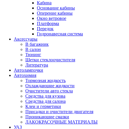
Кабина
Основание кабины
Оперение кабины
Окно ветровое
Платформа
Передок
Гидронавесная система
Аксессуары
В багажник
В салон
Тюнинг
Щетки стеклоочистителя
Литература
Автолампочки
Автохимия
Тормозная жидкость
Охлаждающие жидкости
Очистители авто стекла
Средства для кузова
Средства для салона
Клеи и герметики
Присадки и очистители двигателя
Проникающие смазки
ЛАКОКРАСОЧНЫЕ МАТЕРИАЛЫ
УАЗ