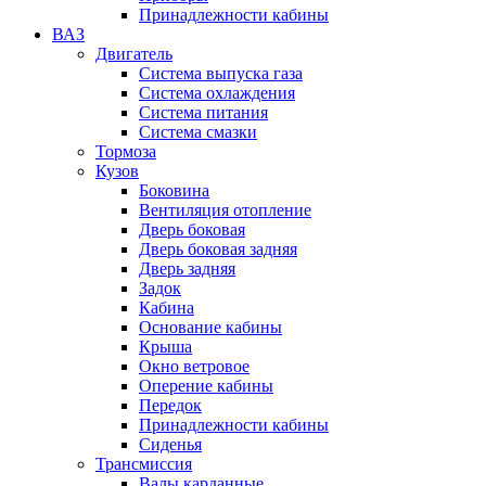
Принадлежности кабины
ВАЗ
Двигатель
Система выпуска газа
Система охлаждения
Система питания
Система смазки
Тормоза
Кузов
Боковина
Вентиляция отопление
Дверь боковая
Дверь боковая задняя
Дверь задняя
Задок
Кабина
Основание кабины
Крыша
Окно ветровое
Оперение кабины
Передок
Принадлежности кабины
Сиденья
Трансмиссия
Валы карданные