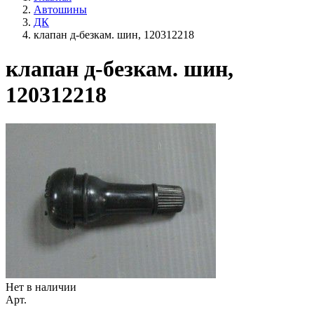
Автошины
ДК
клапан д-безкам. шин, 120312218
клапан д-безкам. шин,
120312218
Нет в наличии
Арт.