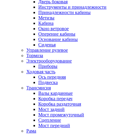
Дверь боковая
Инструменты и принадлежности
Принадлежности кабины
Метизы
Кабина
Окно ветровое
Оперение кабины
Основание кабины
Сиденья
Управление рулевое
Тормоза
Электрооборудование
Приборы
Ходовая часть
Ось передняя
Подвеска
Трансмисия
Валы карданные
Коробка передач
Коробка раздаточная
Мост задний
Мост промежуточный
Сцепление
Мост передний
Рама