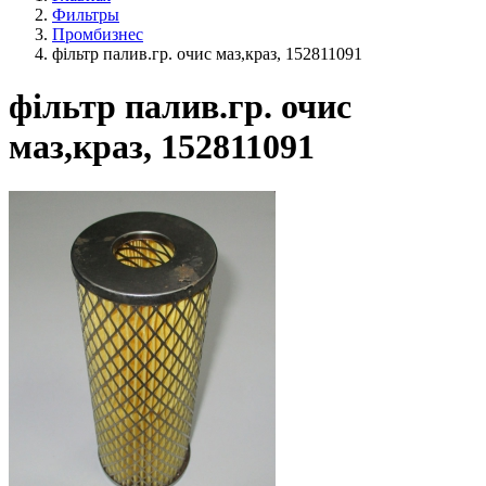
Фильтры
Промбизнес
фільтр палив.гр. очис маз,краз, 152811091
фільтр палив.гр. очис
маз,краз, 152811091