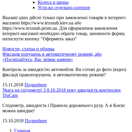
Колеса и шины
Устр-во седельно-сцепное
Вказані ціни дійсні тільки при замовленні товарів в інтернет-
магазині https://www.texsnab.kiev.ua або
https://www.texsnab.prom.ua. Для оформлення замовлення
інтернет-магазині необхідно обрати товар, заповнити форму,
натиснути кнопку "Оформить заказ"
Новости, статьи и обзоры
Фіксація порушень в автоматичному режимі, або
«Посміхайтесь, Вас знімає камера»
Контроль за швидкістю автомобіля. Ви готові до фото (відео)
фіксації правопорушень в автоматичному режимі?
15.11.2018
Подробнее
Увага на спідометр! З 8.10.2018 року швидкість контролює
TruCam
Спідометр, швидкість і Правила дорожнього руху. А в Києві
можна швидше!
15.10.2018
Подробнее
Главная