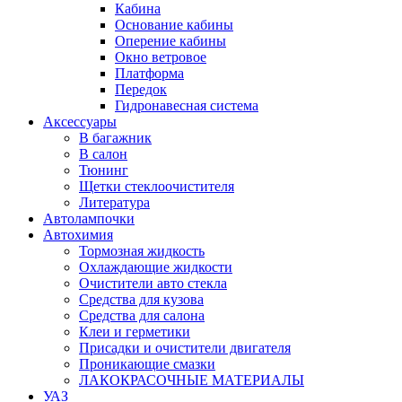
Кабина
Основание кабины
Оперение кабины
Окно ветровое
Платформа
Передок
Гидронавесная система
Аксессуары
В багажник
В салон
Тюнинг
Щетки стеклоочистителя
Литература
Автолампочки
Автохимия
Тормозная жидкость
Охлаждающие жидкости
Очистители авто стекла
Средства для кузова
Средства для салона
Клеи и герметики
Присадки и очистители двигателя
Проникающие смазки
ЛАКОКРАСОЧНЫЕ МАТЕРИАЛЫ
УАЗ