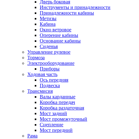
Дверь боковая
Инструменты и принадлежности
Принадлежности кабины
Метизы
Кабина
Окно ветровое
Оперение кабины
Основание кабины
Сиденья
Управление рулевое
Тормоза
Электрооборудование
Приборы
Ходовая часть
Ось передняя
Подвеска
Трансмисия
Валы карданные
Коробка передач
Коробка раздаточная
Мост задний
Мост промежуточный
Сцепление
Мост передний
Рама