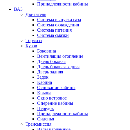
Принадлежности кабины
ВАЗ
Двигатель
Система выпуска газа
Система охлаждения
Система питания
Система смазки
Тормоза
Кузов
Боковина
Вентиляция отопление
Дверь боковая
Дверь боковая задняя
Дверь задняя
Задок
Кабина
Основание кабины
Крыша
Окно ветровое
Оперение кабины
Передок
Принадлежности кабины
Сиденья
Трансмиссия
Валы карданные