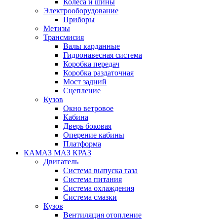
Колеса и шины
Электрооборудование
Приборы
Метизы
Трансмисия
Валы карданные
Гидронавесная система
Коробка передач
Коробка раздаточная
Мост задний
Сцепление
Кузов
Окно ветровое
Кабина
Дверь боковая
Оперение кабины
Платформа
КАМАЗ МАЗ КРАЗ
Двигатель
Система выпуска газа
Система питания
Система охлаждения
Система смазки
Кузов
Вентиляция отопление