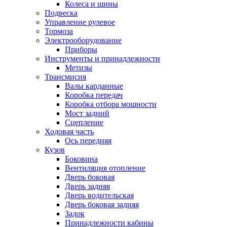
Колеса и шины
Подвеска
Управление рулевое
Тормоза
Электрооборудование
Приборы
Инструменты и принадлежности
Метизы
Трансмисия
Валы карданные
Коробка передач
Коробка отбора мощности
Мост задний
Сцепление
Ходовая часть
Ось передняя
Кузов
Боковина
Вентиляция отопление
Дверь боковая
Дверь задняя
Дверь водительская
Дверь боковая задняя
Задок
Принадлежности кабины