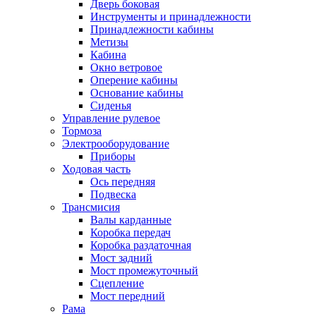
Дверь боковая
Инструменты и принадлежности
Принадлежности кабины
Метизы
Кабина
Окно ветровое
Оперение кабины
Основание кабины
Сиденья
Управление рулевое
Тормоза
Электрооборудование
Приборы
Ходовая часть
Ось передняя
Подвеска
Трансмисия
Валы карданные
Коробка передач
Коробка раздаточная
Мост задний
Мост промежуточный
Сцепление
Мост передний
Рама