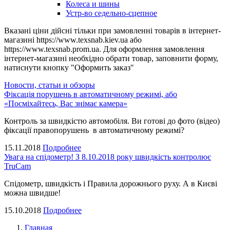
Колеса и шины
Устр-во седельно-сцепное
Вказані ціни дійсні тільки при замовленні товарів в інтернет-
магазині https://www.texsnab.kiev.ua або
https://www.texsnab.prom.ua. Для оформлення замовлення
інтернет-магазині необхідно обрати товар, заповнити форму,
натиснути кнопку "Оформить заказ"
Новости, статьи и обзоры
Фіксація порушень в автоматичному режимі, або
«Посміхайтесь, Вас знімає камера»
Контроль за швидкістю автомобіля. Ви готові до фото (відео)
фіксації правопорушень в автоматичному режимі?
15.11.2018
Подробнее
Увага на спідометр! З 8.10.2018 року швидкість контролює
TruCam
Спідометр, швидкість і Правила дорожнього руху. А в Києві
можна швидше!
15.10.2018
Подробнее
Главная