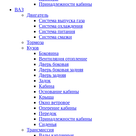
Принадлежности кабины
ВАЗ
Двигатель
Система выпуска газа
Система охлаждения
Система питания
Система смазки
Тормоза
Кузов
Боковина
Вентиляция отопление
Дверь боковая
Дверь боковая задняя
Дверь задняя
Задок
Кабина
Основание кабины
Крыша
Окно ветровое
Оперение кабины
Передок
Принадлежности кабины
Сиденья
Трансмиссия
Валы карданные