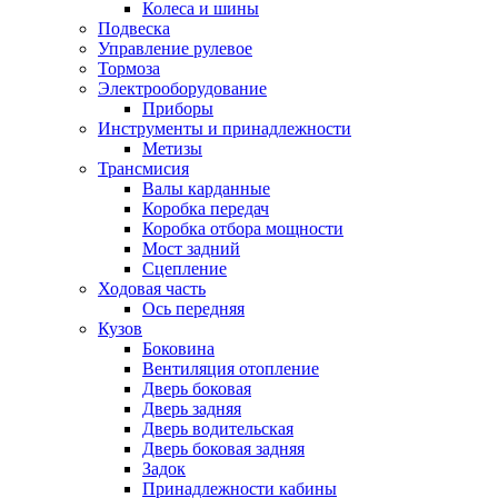
Колеса и шины
Подвеска
Управление рулевое
Тормоза
Электрооборудование
Приборы
Инструменты и принадлежности
Метизы
Трансмисия
Валы карданные
Коробка передач
Коробка отбора мощности
Мост задний
Сцепление
Ходовая часть
Ось передняя
Кузов
Боковина
Вентиляция отопление
Дверь боковая
Дверь задняя
Дверь водительская
Дверь боковая задняя
Задок
Принадлежности кабины