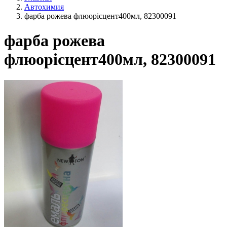
Автохимия
фарба рожева флюорісцент400мл, 82300091
фарба рожева
флюорісцент400мл, 82300091