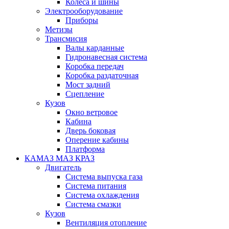
Колеса и шины
Электрооборудование
Приборы
Метизы
Трансмисия
Валы карданные
Гидронавесная система
Коробка передач
Коробка раздаточная
Мост задний
Сцепление
Кузов
Окно ветровое
Кабина
Дверь боковая
Оперение кабины
Платформа
КАМАЗ МАЗ КРАЗ
Двигатель
Система выпуска газа
Система питания
Система охлаждения
Система смазки
Кузов
Вентиляция отопление