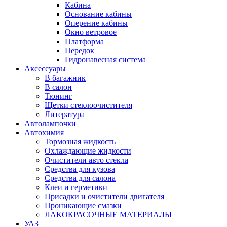
Кабина
Основание кабины
Оперение кабины
Окно ветровое
Платформа
Передок
Гидронавесная система
Аксессуары
В багажник
В салон
Тюнинг
Щетки стеклоочистителя
Литература
Автолампочки
Автохимия
Тормозная жидкость
Охлаждающие жидкости
Очистители авто стекла
Средства для кузова
Средства для салона
Клеи и герметики
Присадки и очистители двигателя
Проникающие смазки
ЛАКОКРАСОЧНЫЕ МАТЕРИАЛЫ
УАЗ