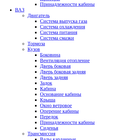
Принадлежности кабины
ВАЗ
Двигатель
Система выпуска газа
Система охлаждения
Система питания
Система смазки
Тормоза
Кузов
Боковина
Вентиляция отопление
Дверь боковая
Дверь боковая задняя
Дверь задняя
Задок
Кабина
Основание кабины
Крыша
Окно ветровое
Оперение кабины
Передок
Принадлежности кабины
Сиденья
Трансмиссия
Валы карданные