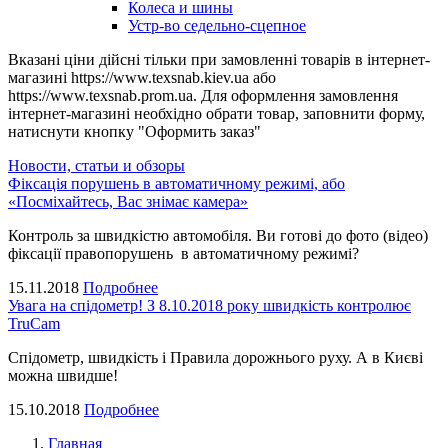
Колеса и шины
Устр-во седельно-сцепное
Вказані ціни дійсні тільки при замовленні товарів в інтернет-
магазині https://www.texsnab.kiev.ua або
https://www.texsnab.prom.ua. Для оформлення замовлення
інтернет-магазині необхідно обрати товар, заповнити форму,
натиснути кнопку "Оформить заказ"
Новости, статьи и обзоры
Фіксація порушень в автоматичному режимі, або
«Посміхайтесь, Вас знімає камера»
Контроль за швидкістю автомобіля. Ви готові до фото (відео)
фіксації правопорушень в автоматичному режимі?
15.11.2018
Подробнее
Увага на спідометр! З 8.10.2018 року швидкість контролює
TruCam
Спідометр, швидкість і Правила дорожнього руху. А в Києві
можна швидше!
15.10.2018
Подробнее
Главная