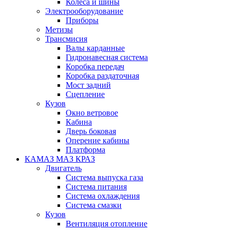
Колеса и шины
Электрооборудование
Приборы
Метизы
Трансмисия
Валы карданные
Гидронавесная система
Коробка передач
Коробка раздаточная
Мост задний
Сцепление
Кузов
Окно ветровое
Кабина
Дверь боковая
Оперение кабины
Платформа
КАМАЗ МАЗ КРАЗ
Двигатель
Система выпуска газа
Система питания
Система охлаждения
Система смазки
Кузов
Вентиляция отопление