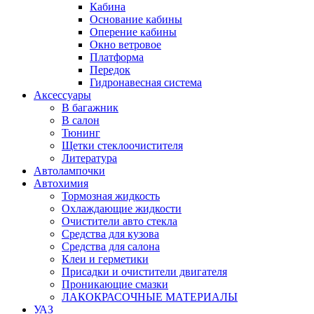
Кабина
Основание кабины
Оперение кабины
Окно ветровое
Платформа
Передок
Гидронавесная система
Аксессуары
В багажник
В салон
Тюнинг
Щетки стеклоочистителя
Литература
Автолампочки
Автохимия
Тормозная жидкость
Охлаждающие жидкости
Очистители авто стекла
Средства для кузова
Средства для салона
Клеи и герметики
Присадки и очистители двигателя
Проникающие смазки
ЛАКОКРАСОЧНЫЕ МАТЕРИАЛЫ
УАЗ