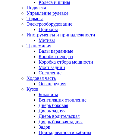
Колеса и шины
Подвеска
Управление рулевое
Тормоза
Электрооборудование
Приборы
Инструменты и принадлежности
Метизы
Трансмисия
Валы карданные
Коробка передач
Коробка отбора мощности
Мост задний
Сцепление
Ходовая часть
Ось передняя
Кузов
Боковина
Вентиляция отопление
Дверь боковая
Дверь задняя
Дверь водительская
Дверь боковая задняя
Задок
Принадлежности кабины