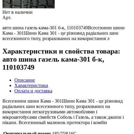
Нет в наличии
Арт.
авто шина газель кама-301 б-к, 110103749Всесезонни шини
Кама - 301Шини Кама 301 - це різновид радіальних шин
всесезонного типу, розрахованих на використання л
Характеристики и свойства товара:
авто шина газель кама-301 б-к,
110103749
Описание
Характеристики
Оплата и доставка
Всесезонни шини Кама - 301Шини Кама 301 - це різновид
радіальних шин всесезонного типу, розрахованих на
використання легкогрузовыми автомобілями і
мікроавтобусами сімейств Соболь і Газель, а також джипи і
пікапи. Всесезонный малюнок протектора і комбін
Оригинальный номер
185/75R16С