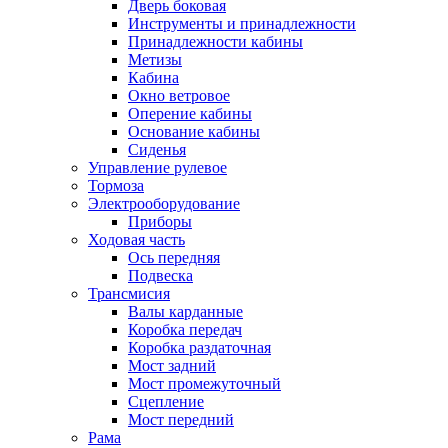
Дверь боковая
Инструменты и принадлежности
Принадлежности кабины
Метизы
Кабина
Окно ветровое
Оперение кабины
Основание кабины
Сиденья
Управление рулевое
Тормоза
Электрооборудование
Приборы
Ходовая часть
Ось передняя
Подвеска
Трансмисия
Валы карданные
Коробка передач
Коробка раздаточная
Мост задний
Мост промежуточный
Сцепление
Мост передний
Рама