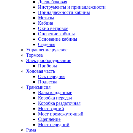
Дверь боковая
Инструменты и принадлежности
Принадлежности кабины
Метизы
Кабина
Окно ветровое
Оперение кабины
Основание кабины
Сиденья
Управление рулевое
Тормоза
Электрооборудование
Приборы
Ходовая часть
Ось передняя
Подвеска
Трансмисия
Валы карданные
Коробка передач
Коробка раздаточная
Мост задний
Мост промежуточный
Сцепление
Мост передний
Рама