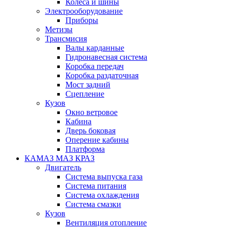
Колеса и шины
Электрооборудование
Приборы
Метизы
Трансмисия
Валы карданные
Гидронавесная система
Коробка передач
Коробка раздаточная
Мост задний
Сцепление
Кузов
Окно ветровое
Кабина
Дверь боковая
Оперение кабины
Платформа
КАМАЗ МАЗ КРАЗ
Двигатель
Система выпуска газа
Система питания
Система охлаждения
Система смазки
Кузов
Вентиляция отопление