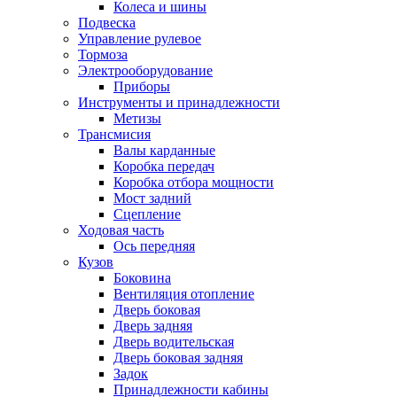
Колеса и шины
Подвеска
Управление рулевое
Тормоза
Электрооборудование
Приборы
Инструменты и принадлежности
Метизы
Трансмисия
Валы карданные
Коробка передач
Коробка отбора мощности
Мост задний
Сцепление
Ходовая часть
Ось передняя
Кузов
Боковина
Вентиляция отопление
Дверь боковая
Дверь задняя
Дверь водительская
Дверь боковая задняя
Задок
Принадлежности кабины