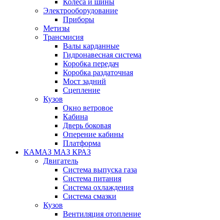
Колеса и шины
Электрооборудование
Приборы
Метизы
Трансмисия
Валы карданные
Гидронавесная система
Коробка передач
Коробка раздаточная
Мост задний
Сцепление
Кузов
Окно ветровое
Кабина
Дверь боковая
Оперение кабины
Платформа
КАМАЗ МАЗ КРАЗ
Двигатель
Система выпуска газа
Система питания
Система охлаждения
Система смазки
Кузов
Вентиляция отопление