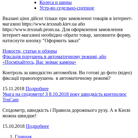
Колеса и шины
Устр-во седельно-сцепное
Вказані ціни дійсні тільки при замовленні товарів в інтернет-
магазині https://www.texsnab.kiev.ua або
https://www.texsnab.prom.ua. Для оформлення замовлення
інтернет-магазині необхідно обрати товар, заповнити форму,
натиснути кнопку "Оформить заказ"
Новости, статьи и обзоры
Фіксація порушень в автоматичному режимі, або
«Посміхайтесь, Вас знімає камера»
Контроль за швидкістю автомобіля. Ви готові до фото (відео)
фіксації правопорушень в автоматичному режимі?
15.11.2018
Подробнее
Увага на спідометр! З 8.10.2018 року швидкість контролює
TruCam
Спідометр, швидкість і Правила дорожнього руху. А в Києві
можна швидше!
15.10.2018
Подробнее
Главная