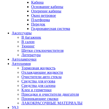
Кабина
Основание кабины
Оперение кабины
Окно ветровое
Платформа
Передок
Гидронавесная система
Аксессуары
В багажник
В салон
Тюнинг
Щетки стеклоочистителя
Литература
Автолампочки
Автохимия
Тормозная жидкость
Охлаждающие жидкости
Очистители авто стекла
Средства для кузова
Средства для салона
Клеи и герметики
Присадки и очистители двигателя
Проникающие смазки
ЛАКОКРАСОЧНЫЕ МАТЕРИАЛЫ
УАЗ