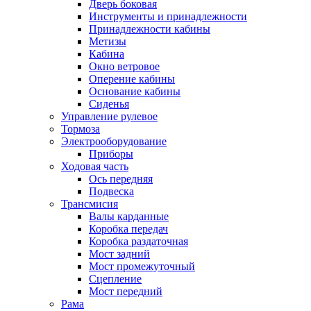
Дверь боковая
Инструменты и принадлежности
Принадлежности кабины
Метизы
Кабина
Окно ветровое
Оперение кабины
Основание кабины
Сиденья
Управление рулевое
Тормоза
Электрооборудование
Приборы
Ходовая часть
Ось передняя
Подвеска
Трансмисия
Валы карданные
Коробка передач
Коробка раздаточная
Мост задний
Мост промежуточный
Сцепление
Мост передний
Рама