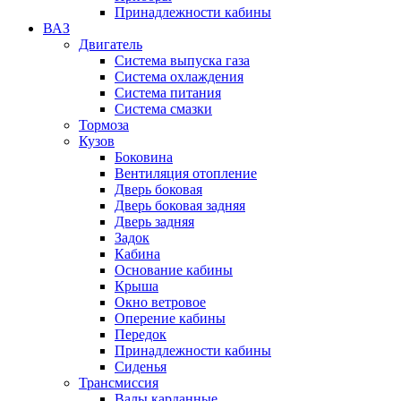
Принадлежности кабины
ВАЗ
Двигатель
Система выпуска газа
Система охлаждения
Система питания
Система смазки
Тормоза
Кузов
Боковина
Вентиляция отопление
Дверь боковая
Дверь боковая задняя
Дверь задняя
Задок
Кабина
Основание кабины
Крыша
Окно ветровое
Оперение кабины
Передок
Принадлежности кабины
Сиденья
Трансмиссия
Валы карданные