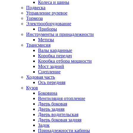
Колеса и шины
Подвеска
Управление рулевое
Тормоза
Электрооборудование
Приборы
Инструменты и принадлежности
Метизы
Трансмисия
Валы карданные
Коробка передач
Коробка отбора мощности
Мост задний
Сцепление
Ходовая часть
Ось передняя
Кузов
Боковина
Вентиляция отопление
Дверь боковая
Дверь задняя
Дверь водительская
Дверь боковая задняя
Задок
Принадлежности кабины