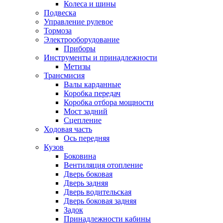
Колеса и шины
Подвеска
Управление рулевое
Тормоза
Электрооборудование
Приборы
Инструменты и принадлежности
Метизы
Трансмисия
Валы карданные
Коробка передач
Коробка отбора мощности
Мост задний
Сцепление
Ходовая часть
Ось передняя
Кузов
Боковина
Вентиляция отопление
Дверь боковая
Дверь задняя
Дверь водительская
Дверь боковая задняя
Задок
Принадлежности кабины