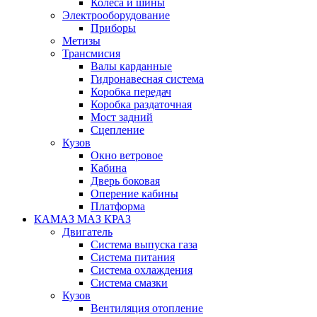
Колеса и шины
Электрооборудование
Приборы
Метизы
Трансмисия
Валы карданные
Гидронавесная система
Коробка передач
Коробка раздаточная
Мост задний
Сцепление
Кузов
Окно ветровое
Кабина
Дверь боковая
Оперение кабины
Платформа
КАМАЗ МАЗ КРАЗ
Двигатель
Система выпуска газа
Система питания
Система охлаждения
Система смазки
Кузов
Вентиляция отопление