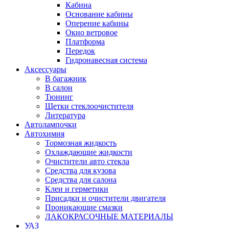
Кабина
Основание кабины
Оперение кабины
Окно ветровое
Платформа
Передок
Гидронавесная система
Аксессуары
В багажник
В салон
Тюнинг
Щетки стеклоочистителя
Литература
Автолампочки
Автохимия
Тормозная жидкость
Охлаждающие жидкости
Очистители авто стекла
Средства для кузова
Средства для салона
Клеи и герметики
Присадки и очистители двигателя
Проникающие смазки
ЛАКОКРАСОЧНЫЕ МАТЕРИАЛЫ
УАЗ