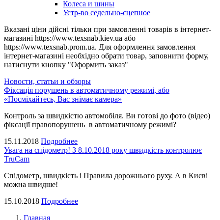
Колеса и шины
Устр-во седельно-сцепное
Вказані ціни дійсні тільки при замовленні товарів в інтернет-
магазині https://www.texsnab.kiev.ua або
https://www.texsnab.prom.ua. Для оформлення замовлення
інтернет-магазині необхідно обрати товар, заповнити форму,
натиснути кнопку "Оформить заказ"
Новости, статьи и обзоры
Фіксація порушень в автоматичному режимі, або
«Посміхайтесь, Вас знімає камера»
Контроль за швидкістю автомобіля. Ви готові до фото (відео)
фіксації правопорушень в автоматичному режимі?
15.11.2018
Подробнее
Увага на спідометр! З 8.10.2018 року швидкість контролює
TruCam
Спідометр, швидкість і Правила дорожнього руху. А в Києві
можна швидше!
15.10.2018
Подробнее
Главная