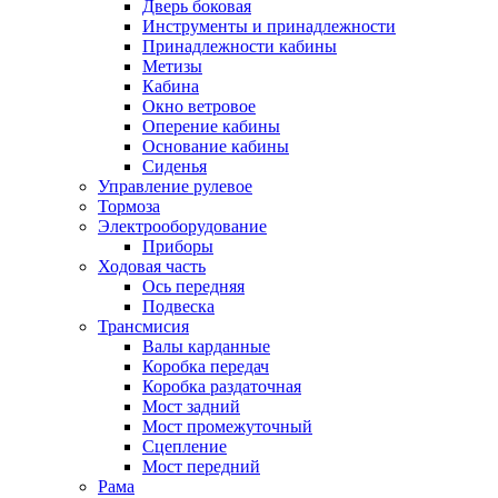
Дверь боковая
Инструменты и принадлежности
Принадлежности кабины
Метизы
Кабина
Окно ветровое
Оперение кабины
Основание кабины
Сиденья
Управление рулевое
Тормоза
Электрооборудование
Приборы
Ходовая часть
Ось передняя
Подвеска
Трансмисия
Валы карданные
Коробка передач
Коробка раздаточная
Мост задний
Мост промежуточный
Сцепление
Мост передний
Рама