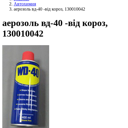
Автохимия
аерозоль вд-40 -від короз, 130010042
аерозоль вд-40 -від короз,
130010042