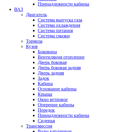
Принадлежности кабины
ВАЗ
Двигатель
Система выпуска газа
Система охлаждения
Система питания
Система смазки
Тормоза
Кузов
Боковина
Вентиляция отопление
Дверь боковая
Дверь боковая задняя
Дверь задняя
Задок
Кабина
Основание кабины
Крыша
Окно ветровое
Оперение кабины
Передок
Принадлежности кабины
Сиденья
Трансмиссия
Валы карданные