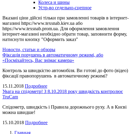
Колеса и шины
Устр-во седельно-сцепное
Вказані ціни дійсні тільки при замовленні товарів в інтернет-
магазині https://www.texsnab.kiev.ua або
https://www.texsnab.prom.ua. Для оформлення замовлення
інтернет-магазині необхідно обрати товар, заповнити форму,
натиснути кнопку "Оформить заказ"
Новости, статьи и обзоры
Фіксація порушень в автоматичному режимі, або
«Посміхайтесь, Вас знімає камера»
Контроль за швидкістю автомобіля. Ви готові до фото (відео)
фіксації правопорушень в автоматичному режимі?
15.11.2018
Подробнее
Увага на спідометр! З 8.10.2018 року швидкість контролює
TruCam
Спідометр, швидкість і Правила дорожнього руху. А в Києві
можна швидше!
15.10.2018
Подробнее
Главная