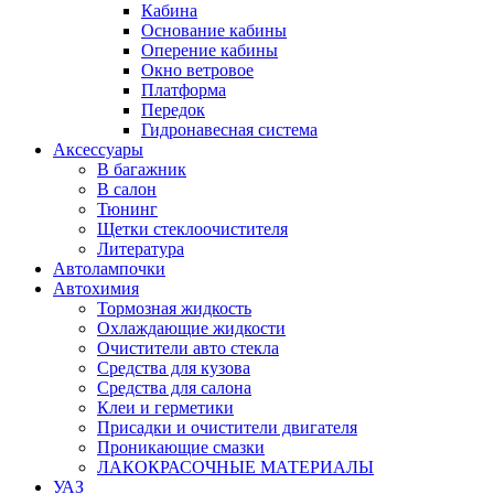
Кабина
Основание кабины
Оперение кабины
Окно ветровое
Платформа
Передок
Гидронавесная система
Аксессуары
В багажник
В салон
Тюнинг
Щетки стеклоочистителя
Литература
Автолампочки
Автохимия
Тормозная жидкость
Охлаждающие жидкости
Очистители авто стекла
Средства для кузова
Средства для салона
Клеи и герметики
Присадки и очистители двигателя
Проникающие смазки
ЛАКОКРАСОЧНЫЕ МАТЕРИАЛЫ
УАЗ