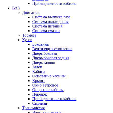
Принадлежности кабины
ВАЗ
Двигатель
Система выпуска газа
Система охлаждения
Система питания
Система смазки
Тормоза
Кузов
Боковина
Вентиляция отопление
Дверь боковая
Дверь боковая задняя
Дверь задняя
Задок
Кабина
Основание кабины
Крыша
Окно ветровое
Оперение кабины
Передок
Принадлежности кабины
Сиденья
Трансмиссия
Валы карданные