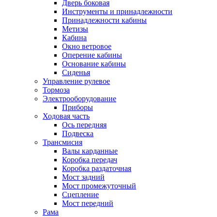
Дверь боковая
Инструменты и принадлежности
Принадлежности кабины
Метизы
Кабина
Окно ветровое
Оперение кабины
Основание кабины
Сиденья
Управление рулевое
Тормоза
Электрооборудование
Приборы
Ходовая часть
Ось передняя
Подвеска
Трансмисия
Валы карданные
Коробка передач
Коробка раздаточная
Мост задний
Мост промежуточный
Сцепление
Мост передний
Рама