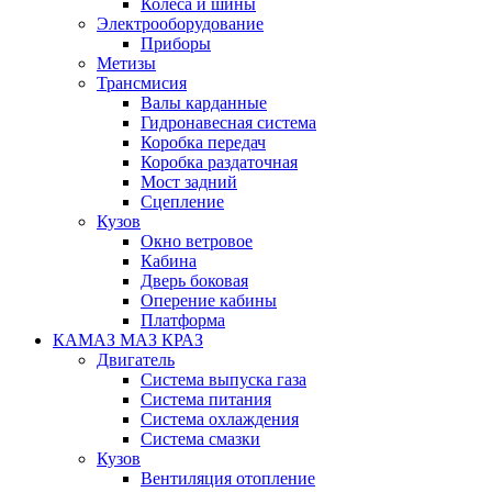
Колеса и шины
Электрооборудование
Приборы
Метизы
Трансмисия
Валы карданные
Гидронавесная система
Коробка передач
Коробка раздаточная
Мост задний
Сцепление
Кузов
Окно ветровое
Кабина
Дверь боковая
Оперение кабины
Платформа
КАМАЗ МАЗ КРАЗ
Двигатель
Система выпуска газа
Система питания
Система охлаждения
Система смазки
Кузов
Вентиляция отопление