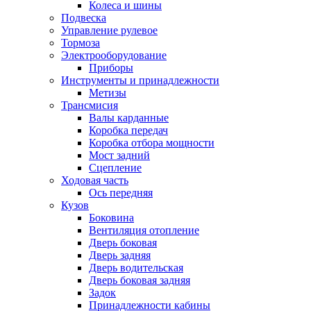
Колеса и шины
Подвеска
Управление рулевое
Тормоза
Электрооборудование
Приборы
Инструменты и принадлежности
Метизы
Трансмисия
Валы карданные
Коробка передач
Коробка отбора мощности
Мост задний
Сцепление
Ходовая часть
Ось передняя
Кузов
Боковина
Вентиляция отопление
Дверь боковая
Дверь задняя
Дверь водительская
Дверь боковая задняя
Задок
Принадлежности кабины