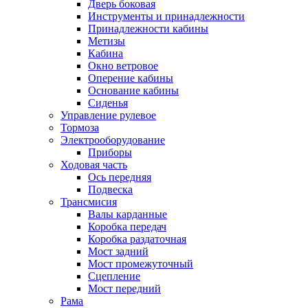
Дверь боковая
Инструменты и принадлежности
Принадлежности кабины
Метизы
Кабина
Окно ветровое
Оперение кабины
Основание кабины
Сиденья
Управление рулевое
Тормоза
Электрооборудование
Приборы
Ходовая часть
Ось передняя
Подвеска
Трансмисия
Валы карданные
Коробка передач
Коробка раздаточная
Мост задний
Мост промежуточный
Сцепление
Мост передний
Рама