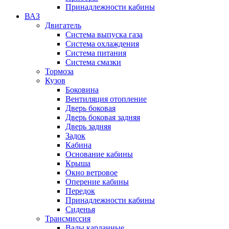
Принадлежности кабины
ВАЗ
Двигатель
Система выпуска газа
Система охлаждения
Система питания
Система смазки
Тормоза
Кузов
Боковина
Вентиляция отопление
Дверь боковая
Дверь боковая задняя
Дверь задняя
Задок
Кабина
Основание кабины
Крыша
Окно ветровое
Оперение кабины
Передок
Принадлежности кабины
Сиденья
Трансмиссия
Валы карданные