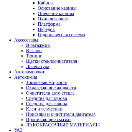
Кабина
Основание кабины
Оперение кабины
Окно ветровое
Платформа
Передок
Гидронавесная система
Аксессуары
В багажник
В салон
Тюнинг
Щетки стеклоочистителя
Литература
Автолампочки
Автохимия
Тормозная жидкость
Охлаждающие жидкости
Очистители авто стекла
Средства для кузова
Средства для салона
Клеи и герметики
Присадки и очистители двигателя
Проникающие смазки
ЛАКОКРАСОЧНЫЕ МАТЕРИАЛЫ
УАЗ