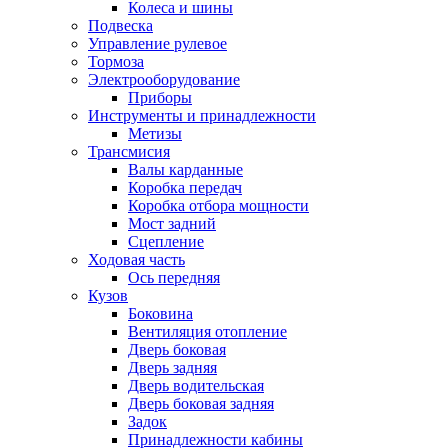
Колеса и шины
Подвеска
Управление рулевое
Тормоза
Электрооборудование
Приборы
Инструменты и принадлежности
Метизы
Трансмисия
Валы карданные
Коробка передач
Коробка отбора мощности
Мост задний
Сцепление
Ходовая часть
Ось передняя
Кузов
Боковина
Вентиляция отопление
Дверь боковая
Дверь задняя
Дверь водительская
Дверь боковая задняя
Задок
Принадлежности кабины