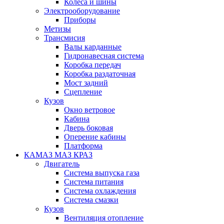
Колеса и шины
Электрооборудование
Приборы
Метизы
Трансмисия
Валы карданные
Гидронавесная система
Коробка передач
Коробка раздаточная
Мост задний
Сцепление
Кузов
Окно ветровое
Кабина
Дверь боковая
Оперение кабины
Платформа
КАМАЗ МАЗ КРАЗ
Двигатель
Система выпуска газа
Система питания
Система охлаждения
Система смазки
Кузов
Вентиляция отопление