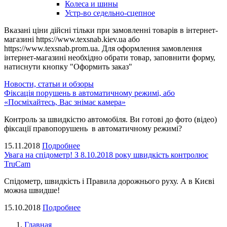
Колеса и шины
Устр-во седельно-сцепное
Вказані ціни дійсні тільки при замовленні товарів в інтернет-
магазині https://www.texsnab.kiev.ua або
https://www.texsnab.prom.ua. Для оформлення замовлення
інтернет-магазині необхідно обрати товар, заповнити форму,
натиснути кнопку "Оформить заказ"
Новости, статьи и обзоры
Фіксація порушень в автоматичному режимі, або
«Посміхайтесь, Вас знімає камера»
Контроль за швидкістю автомобіля. Ви готові до фото (відео)
фіксації правопорушень в автоматичному режимі?
15.11.2018
Подробнее
Увага на спідометр! З 8.10.2018 року швидкість контролює
TruCam
Спідометр, швидкість і Правила дорожнього руху. А в Києві
можна швидше!
15.10.2018
Подробнее
Главная