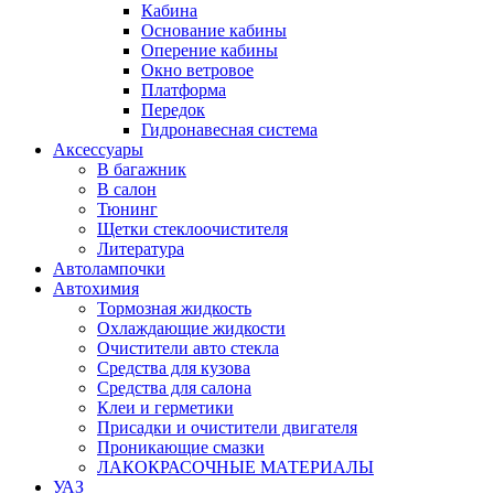
Кабина
Основание кабины
Оперение кабины
Окно ветровое
Платформа
Передок
Гидронавесная система
Аксессуары
В багажник
В салон
Тюнинг
Щетки стеклоочистителя
Литература
Автолампочки
Автохимия
Тормозная жидкость
Охлаждающие жидкости
Очистители авто стекла
Средства для кузова
Средства для салона
Клеи и герметики
Присадки и очистители двигателя
Проникающие смазки
ЛАКОКРАСОЧНЫЕ МАТЕРИАЛЫ
УАЗ