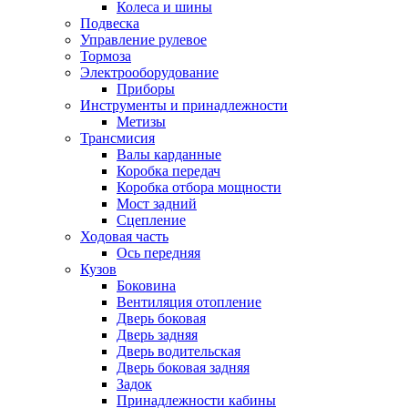
Колеса и шины
Подвеска
Управление рулевое
Тормоза
Электрооборудование
Приборы
Инструменты и принадлежности
Метизы
Трансмисия
Валы карданные
Коробка передач
Коробка отбора мощности
Мост задний
Сцепление
Ходовая часть
Ось передняя
Кузов
Боковина
Вентиляция отопление
Дверь боковая
Дверь задняя
Дверь водительская
Дверь боковая задняя
Задок
Принадлежности кабины