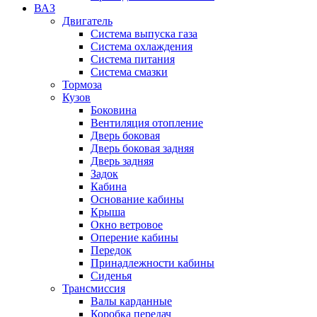
ВАЗ
Двигатель
Система выпуска газа
Система охлаждения
Система питания
Система смазки
Тормоза
Кузов
Боковина
Вентиляция отопление
Дверь боковая
Дверь боковая задняя
Дверь задняя
Задок
Кабина
Основание кабины
Крыша
Окно ветровое
Оперение кабины
Передок
Принадлежности кабины
Сиденья
Трансмиссия
Валы карданные
Коробка передач