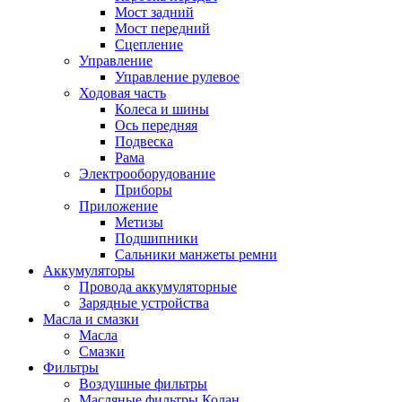
Мост задний
Мост передний
Сцепление
Управление
Управление рулевое
Ходовая часть
Колеса и шины
Ось передняя
Подвеска
Рама
Электрооборудование
Приборы
Приложение
Метизы
Подшипники
Сальники манжеты ремни
Аккумуляторы
Провода аккумуляторные
Зарядные устройства
Масла и смазки
Масла
Смазки
Фильтры
Воздушные фильтры
Масляные фильтры Колан