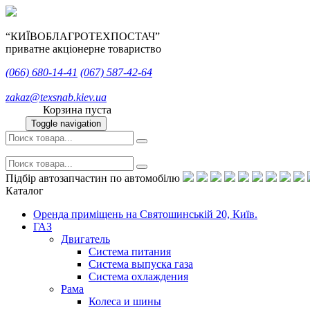
“КИЇВОБЛАГРОТЕХПОСТАЧ”
приватне акціонерне товариство
(066)
680-14-41
(067)
587-42-64
zakaz@texsnab.kiev.ua
Корзина пуста
Toggle navigation
Підбір автозапчастин по автомобілю
Каталог
Оренда приміщень на Святошинській 20, Київ.
ГАЗ
Двигатель
Система питания
Система выпуска газа
Система охлаждения
Рама
Колеса и шины