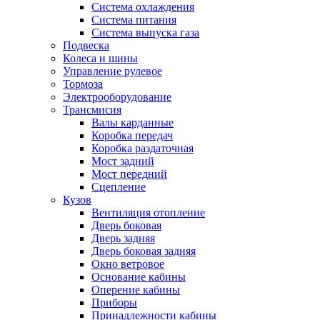
Система охлаждения
Система питания
Система выпуска газа
Подвеска
Колеса и шины
Управление рулевое
Тормоза
Электрооборудование
Трансмисия
Валы карданные
Коробка передач
Коробка раздаточная
Мост задний
Мост передний
Сцепление
Кузов
Вентиляция отопление
Дверь боковая
Дверь задняя
Дверь боковая задняя
Окно ветровое
Основание кабины
Оперение кабины
Приборы
Принадлежности кабины