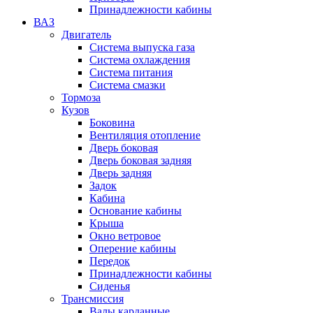
Принадлежности кабины
ВАЗ
Двигатель
Система выпуска газа
Система охлаждения
Система питания
Система смазки
Тормоза
Кузов
Боковина
Вентиляция отопление
Дверь боковая
Дверь боковая задняя
Дверь задняя
Задок
Кабина
Основание кабины
Крыша
Окно ветровое
Оперение кабины
Передок
Принадлежности кабины
Сиденья
Трансмиссия
Валы карданные