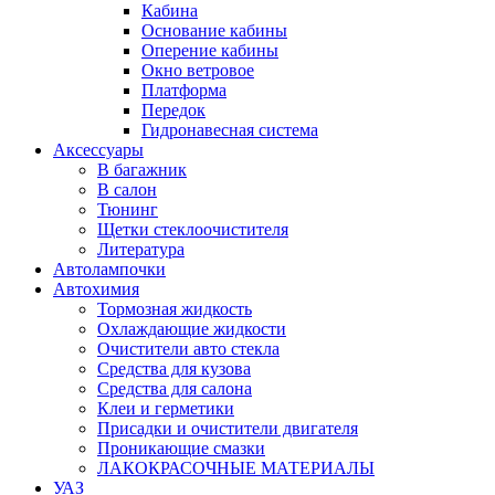
Кабина
Основание кабины
Оперение кабины
Окно ветровое
Платформа
Передок
Гидронавесная система
Аксессуары
В багажник
В салон
Тюнинг
Щетки стеклоочистителя
Литература
Автолампочки
Автохимия
Тормозная жидкость
Охлаждающие жидкости
Очистители авто стекла
Средства для кузова
Средства для салона
Клеи и герметики
Присадки и очистители двигателя
Проникающие смазки
ЛАКОКРАСОЧНЫЕ МАТЕРИАЛЫ
УАЗ