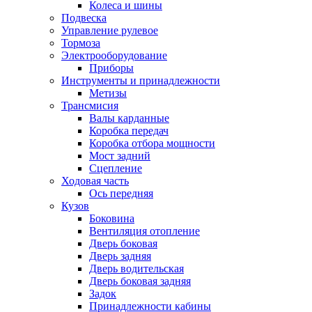
Колеса и шины
Подвеска
Управление рулевое
Тормоза
Электрооборудование
Приборы
Инструменты и принадлежности
Метизы
Трансмисия
Валы карданные
Коробка передач
Коробка отбора мощности
Мост задний
Сцепление
Ходовая часть
Ось передняя
Кузов
Боковина
Вентиляция отопление
Дверь боковая
Дверь задняя
Дверь водительская
Дверь боковая задняя
Задок
Принадлежности кабины