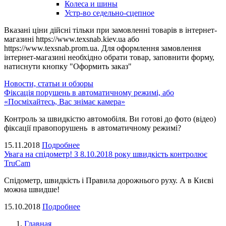
Колеса и шины
Устр-во седельно-сцепное
Вказані ціни дійсні тільки при замовленні товарів в інтернет-
магазині https://www.texsnab.kiev.ua або
https://www.texsnab.prom.ua. Для оформлення замовлення
інтернет-магазині необхідно обрати товар, заповнити форму,
натиснути кнопку "Оформить заказ"
Новости, статьи и обзоры
Фіксація порушень в автоматичному режимі, або
«Посміхайтесь, Вас знімає камера»
Контроль за швидкістю автомобіля. Ви готові до фото (відео)
фіксації правопорушень в автоматичному режимі?
15.11.2018
Подробнее
Увага на спідометр! З 8.10.2018 року швидкість контролює
TruCam
Спідометр, швидкість і Правила дорожнього руху. А в Києві
можна швидше!
15.10.2018
Подробнее
Главная