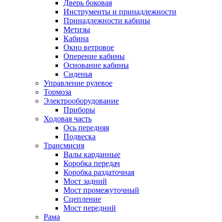
Дверь боковая
Инструменты и принадлежности
Принадлежности кабины
Метизы
Кабина
Окно ветровое
Оперение кабины
Основание кабины
Сиденья
Управление рулевое
Тормоза
Электрооборудование
Приборы
Ходовая часть
Ось передняя
Подвеска
Трансмисия
Валы карданные
Коробка передач
Коробка раздаточная
Мост задний
Мост промежуточный
Сцепление
Мост передний
Рама