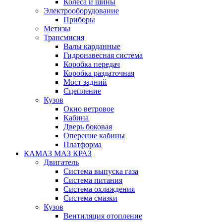
Колеса и шины
Электрооборудование
Приборы
Метизы
Трансмисия
Валы карданные
Гидронавесная система
Коробка передач
Коробка раздаточная
Мост задний
Сцепление
Кузов
Окно ветровое
Кабина
Дверь боковая
Оперение кабины
Платформа
КАМАЗ МАЗ КРАЗ
Двигатель
Система выпуска газа
Система питания
Система охлаждения
Система смазки
Кузов
Вентиляция отопление