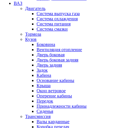
ВАЗ
Двигатель
Система выпуска газа
Система охлаждения
Система питания
Система смазки
Тормоза
Кузов
Боковина
Вентиляция отопление
Дверь боковая
Дверь боковая задняя
Дверь задняя
Задок
Кабина
Основание кабины
Крыша
Окно ветровое
Оперение кабины
Передок
Принадлежности кабины
Сиденья
Трансмиссия
Валы карданные
Коробка передач