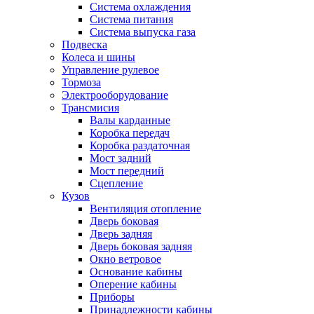
Система охлаждения
Система питания
Система выпуска газа
Подвеска
Колеса и шины
Управление рулевое
Тормоза
Электрооборудование
Трансмисия
Валы карданные
Коробка передач
Коробка раздаточная
Мост задний
Мост передний
Сцепление
Кузов
Вентиляция отопление
Дверь боковая
Дверь задняя
Дверь боковая задняя
Окно ветровое
Основание кабины
Оперение кабины
Приборы
Принадлежности кабины