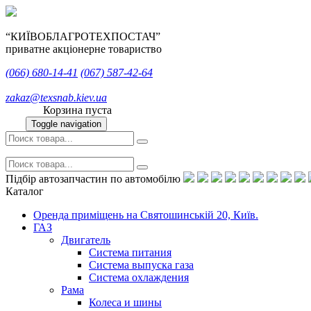
“КИЇВОБЛАГРОТЕХПОСТАЧ”
приватне акціонерне товариство
(066)
680-14-41
(067)
587-42-64
zakaz@texsnab.kiev.ua
Корзина пуста
Toggle navigation
Підбір автозапчастин по автомобілю
Каталог
Оренда приміщень на Святошинській 20, Київ.
ГАЗ
Двигатель
Система питания
Система выпуска газа
Система охлаждения
Рама
Колеса и шины