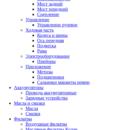
Мост задний
Мост передний
Сцепление
Управление
Управление рулевое
Ходовая часть
Колеса и шины
Ось передняя
Подвеска
Рама
Электрооборудование
Приборы
Приложение
Метизы
Подшипники
Сальники манжеты ремни
Аккумуляторы
Провода аккумуляторные
Зарядные устройства
Масла и смазки
Масла
Смазки
Фильтры
Воздушные фильтры
Масляные фильтры Колан