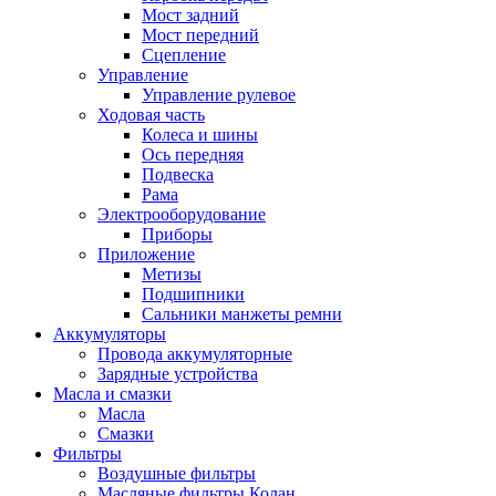
Мост задний
Мост передний
Сцепление
Управление
Управление рулевое
Ходовая часть
Колеса и шины
Ось передняя
Подвеска
Рама
Электрооборудование
Приборы
Приложение
Метизы
Подшипники
Сальники манжеты ремни
Аккумуляторы
Провода аккумуляторные
Зарядные устройства
Масла и смазки
Масла
Смазки
Фильтры
Воздушные фильтры
Масляные фильтры Колан