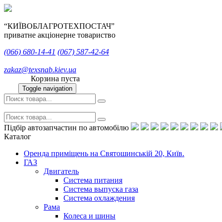
“КИЇВОБЛАГРОТЕХПОСТАЧ”
приватне акціонерне товариство
(066)
680-14-41
(067)
587-42-64
zakaz@texsnab.kiev.ua
Корзина пуста
Toggle navigation
Підбір автозапчастин по автомобілю
Каталог
Оренда приміщень на Святошинській 20, Київ.
ГАЗ
Двигатель
Система питания
Система выпуска газа
Система охлаждения
Рама
Колеса и шины