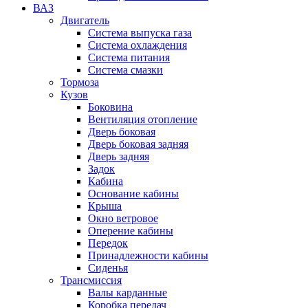
ВАЗ
Двигатель
Система выпуска газа
Система охлаждения
Система питания
Система смазки
Тормоза
Кузов
Боковина
Вентиляция отопление
Дверь боковая
Дверь боковая задняя
Дверь задняя
Задок
Кабина
Основание кабины
Крыша
Окно ветровое
Оперение кабины
Передок
Принадлежности кабины
Сиденья
Трансмиссия
Валы карданные
Коробка передач