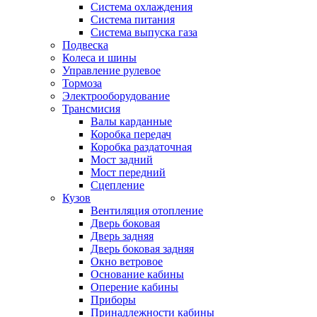
Система охлаждения
Система питания
Система выпуска газа
Подвеска
Колеса и шины
Управление рулевое
Тормоза
Электрооборудование
Трансмисия
Валы карданные
Коробка передач
Коробка раздаточная
Мост задний
Мост передний
Сцепление
Кузов
Вентиляция отопление
Дверь боковая
Дверь задняя
Дверь боковая задняя
Окно ветровое
Основание кабины
Оперение кабины
Приборы
Принадлежности кабины