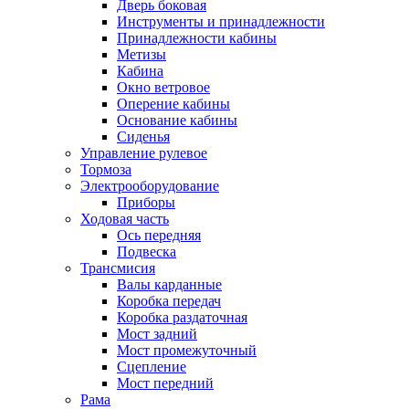
Дверь боковая
Инструменты и принадлежности
Принадлежности кабины
Метизы
Кабина
Окно ветровое
Оперение кабины
Основание кабины
Сиденья
Управление рулевое
Тормоза
Электрооборудование
Приборы
Ходовая часть
Ось передняя
Подвеска
Трансмисия
Валы карданные
Коробка передач
Коробка раздаточная
Мост задний
Мост промежуточный
Сцепление
Мост передний
Рама