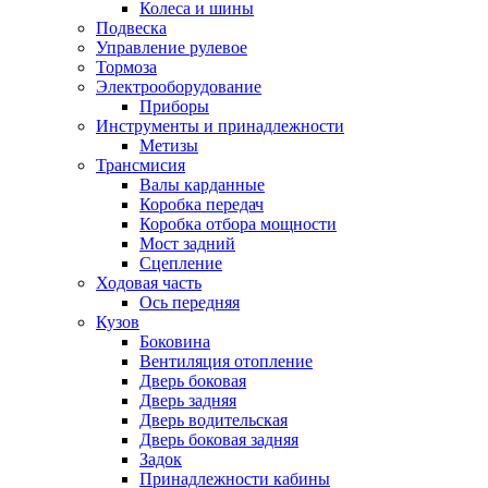
Колеса и шины
Подвеска
Управление рулевое
Тормоза
Электрооборудование
Приборы
Инструменты и принадлежности
Метизы
Трансмисия
Валы карданные
Коробка передач
Коробка отбора мощности
Мост задний
Сцепление
Ходовая часть
Ось передняя
Кузов
Боковина
Вентиляция отопление
Дверь боковая
Дверь задняя
Дверь водительская
Дверь боковая задняя
Задок
Принадлежности кабины