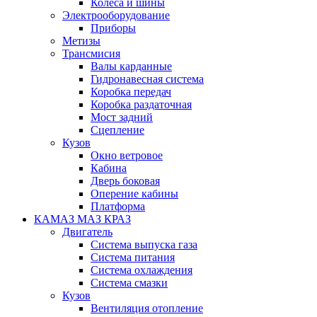
Колеса и шины
Электрооборудование
Приборы
Метизы
Трансмисия
Валы карданные
Гидронавесная система
Коробка передач
Коробка раздаточная
Мост задний
Сцепление
Кузов
Окно ветровое
Кабина
Дверь боковая
Оперение кабины
Платформа
КАМАЗ МАЗ КРАЗ
Двигатель
Система выпуска газа
Система питания
Система охлаждения
Система смазки
Кузов
Вентиляция отопление