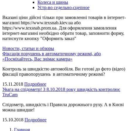
Колеса и шины
Устр-во седельно-сцепное
Вказані ціни дійсні тільки при замовленні товарів в інтернет-
магазині https://www.texsnab.kiev.ua або
https://www.texsnab.prom.ua. Для оформлення замовлення
інтернет-магазині необхідно обрати товар, заповнити форму,
натиснути кнопку "Оформить заказ"
Новости, статьи и обзоры
Фіксація порушень в автоматичному режимі, або
«Посміхайтесь, Вас знімає камера»
Контроль за швидкістю автомобіля. Ви готові до фото (відео)
фіксації правопорушень в автоматичному режимі?
15.11.2018
Подробнее
Увага на спідометр! З 8.10.2018 року швидкість контролює
TruCam
Спідометр, швидкість і Правила дорожнього руху. А в Києві
можна швидше!
15.10.2018
Подробнее
Главная