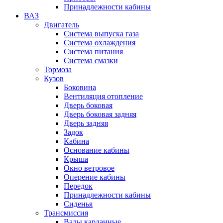
Принадлежности кабины
ВАЗ
Двигатель
Система выпуска газа
Система охлаждения
Система питания
Система смазки
Тормоза
Кузов
Боковина
Вентиляция отопление
Дверь боковая
Дверь боковая задняя
Дверь задняя
Задок
Кабина
Основание кабины
Крыша
Окно ветровое
Оперение кабины
Передок
Принадлежности кабины
Сиденья
Трансмиссия
Валы карданные