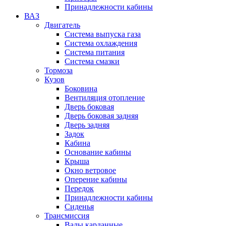
Принадлежности кабины
ВАЗ
Двигатель
Система выпуска газа
Система охлаждения
Система питания
Система смазки
Тормоза
Кузов
Боковина
Вентиляция отопление
Дверь боковая
Дверь боковая задняя
Дверь задняя
Задок
Кабина
Основание кабины
Крыша
Окно ветровое
Оперение кабины
Передок
Принадлежности кабины
Сиденья
Трансмиссия
Валы карданные