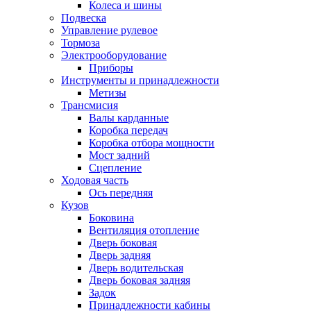
Колеса и шины
Подвеска
Управление рулевое
Тормоза
Электрооборудование
Приборы
Инструменты и принадлежности
Метизы
Трансмисия
Валы карданные
Коробка передач
Коробка отбора мощности
Мост задний
Сцепление
Ходовая часть
Ось передняя
Кузов
Боковина
Вентиляция отопление
Дверь боковая
Дверь задняя
Дверь водительская
Дверь боковая задняя
Задок
Принадлежности кабины