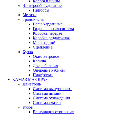
Колеса и шины
Электрооборудование
Приборы
Метизы
Трансмисия
Валы карданные
Гидронавесная система
Коробка передач
Коробка раздаточная
Мост задний
Сцепление
Кузов
Окно ветровое
Кабина
Дверь боковая
Оперение кабины
Платформа
КАМАЗ МАЗ КРАЗ
Двигатель
Система выпуска газа
Система питания
Система охлаждения
Система смазки
Кузов
Вентиляция отопление