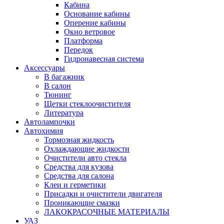
Кабина
Основание кабины
Оперение кабины
Окно ветровое
Платформа
Передок
Гидронавесная система
Аксессуары
В багажник
В салон
Тюнинг
Щетки стеклоочистителя
Литература
Автолампочки
Автохимия
Тормозная жидкость
Охлаждающие жидкости
Очистители авто стекла
Средства для кузова
Средства для салона
Клеи и герметики
Присадки и очистители двигателя
Проникающие смазки
ЛАКОКРАСОЧНЫЕ МАТЕРИАЛЫ
УАЗ