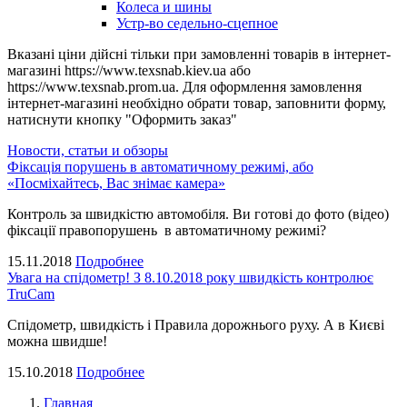
Колеса и шины
Устр-во седельно-сцепное
Вказані ціни дійсні тільки при замовленні товарів в інтернет-
магазині https://www.texsnab.kiev.ua або
https://www.texsnab.prom.ua. Для оформлення замовлення
інтернет-магазині необхідно обрати товар, заповнити форму,
натиснути кнопку "Оформить заказ"
Новости, статьи и обзоры
Фіксація порушень в автоматичному режимі, або
«Посміхайтесь, Вас знімає камера»
Контроль за швидкістю автомобіля. Ви готові до фото (відео)
фіксації правопорушень в автоматичному режимі?
15.11.2018
Подробнее
Увага на спідометр! З 8.10.2018 року швидкість контролює
TruCam
Спідометр, швидкість і Правила дорожнього руху. А в Києві
можна швидше!
15.10.2018
Подробнее
Главная