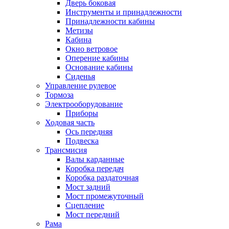
Дверь боковая
Инструменты и принадлежности
Принадлежности кабины
Метизы
Кабина
Окно ветровое
Оперение кабины
Основание кабины
Сиденья
Управление рулевое
Тормоза
Электрооборудование
Приборы
Ходовая часть
Ось передняя
Подвеска
Трансмисия
Валы карданные
Коробка передач
Коробка раздаточная
Мост задний
Мост промежуточный
Сцепление
Мост передний
Рама