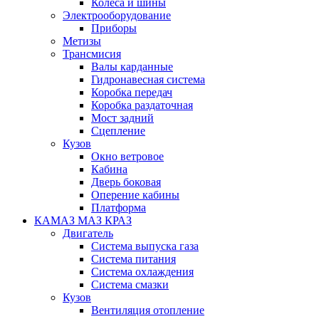
Колеса и шины
Электрооборудование
Приборы
Метизы
Трансмисия
Валы карданные
Гидронавесная система
Коробка передач
Коробка раздаточная
Мост задний
Сцепление
Кузов
Окно ветровое
Кабина
Дверь боковая
Оперение кабины
Платформа
КАМАЗ МАЗ КРАЗ
Двигатель
Система выпуска газа
Система питания
Система охлаждения
Система смазки
Кузов
Вентиляция отопление