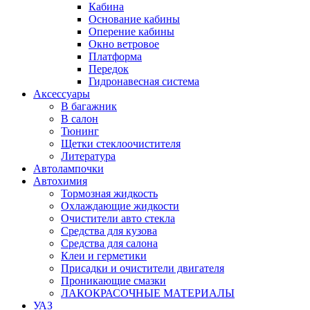
Кабина
Основание кабины
Оперение кабины
Окно ветровое
Платформа
Передок
Гидронавесная система
Аксессуары
В багажник
В салон
Тюнинг
Щетки стеклоочистителя
Литература
Автолампочки
Автохимия
Тормозная жидкость
Охлаждающие жидкости
Очистители авто стекла
Средства для кузова
Средства для салона
Клеи и герметики
Присадки и очистители двигателя
Проникающие смазки
ЛАКОКРАСОЧНЫЕ МАТЕРИАЛЫ
УАЗ