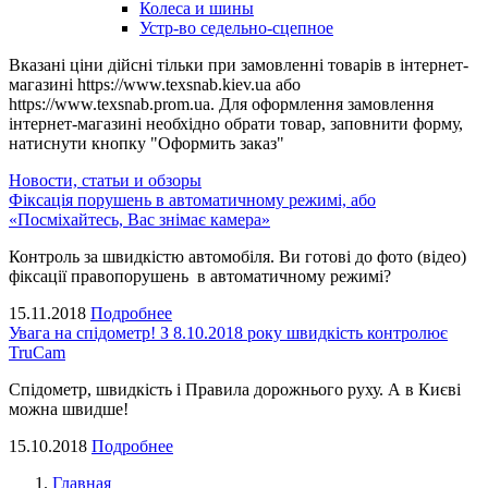
Колеса и шины
Устр-во седельно-сцепное
Вказані ціни дійсні тільки при замовленні товарів в інтернет-
магазині https://www.texsnab.kiev.ua або
https://www.texsnab.prom.ua. Для оформлення замовлення
інтернет-магазині необхідно обрати товар, заповнити форму,
натиснути кнопку "Оформить заказ"
Новости, статьи и обзоры
Фіксація порушень в автоматичному режимі, або
«Посміхайтесь, Вас знімає камера»
Контроль за швидкістю автомобіля. Ви готові до фото (відео)
фіксації правопорушень в автоматичному режимі?
15.11.2018
Подробнее
Увага на спідометр! З 8.10.2018 року швидкість контролює
TruCam
Спідометр, швидкість і Правила дорожнього руху. А в Києві
можна швидше!
15.10.2018
Подробнее
Главная