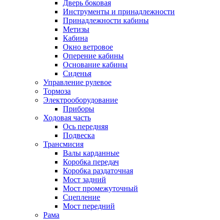
Дверь боковая
Инструменты и принадлежности
Принадлежности кабины
Метизы
Кабина
Окно ветровое
Оперение кабины
Основание кабины
Сиденья
Управление рулевое
Тормоза
Электрооборудование
Приборы
Ходовая часть
Ось передняя
Подвеска
Трансмисия
Валы карданные
Коробка передач
Коробка раздаточная
Мост задний
Мост промежуточный
Сцепление
Мост передний
Рама