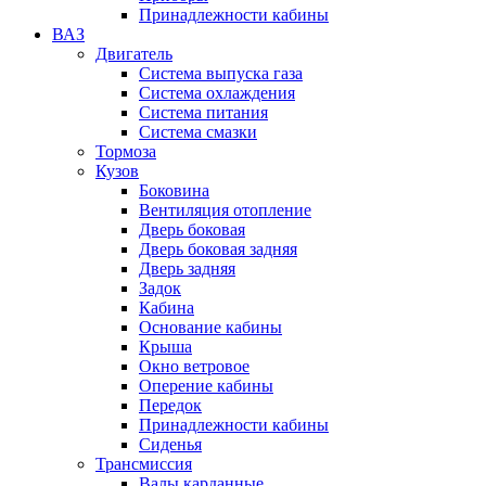
Принадлежности кабины
ВАЗ
Двигатель
Система выпуска газа
Система охлаждения
Система питания
Система смазки
Тормоза
Кузов
Боковина
Вентиляция отопление
Дверь боковая
Дверь боковая задняя
Дверь задняя
Задок
Кабина
Основание кабины
Крыша
Окно ветровое
Оперение кабины
Передок
Принадлежности кабины
Сиденья
Трансмиссия
Валы карданные