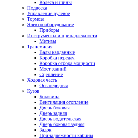
Колеса и шины
Подвеска
Управление рулевое
Тормоза
Электрооборудование
Приборы
Инструменты и принадлежности
Метизы
Трансмисия
Валы карданные
Коробка передач
Коробка отбора мощности
Мост задний
Сцепление
Ходовая часть
Ось передняя
Кузов
Боковина
Вентиляция отопление
Дверь боковая
Дверь задняя
Дверь водительская
Дверь боковая задняя
Задок
Принадлежности кабины