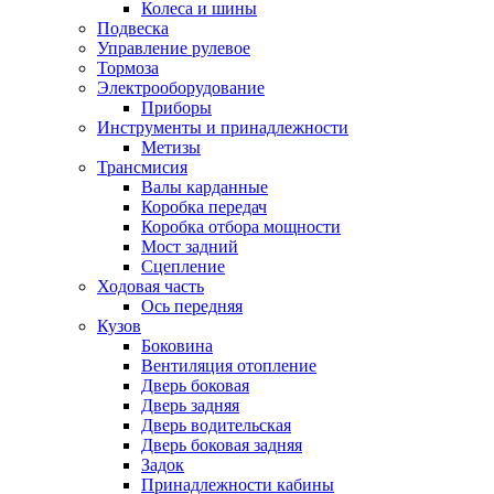
Колеса и шины
Подвеска
Управление рулевое
Тормоза
Электрооборудование
Приборы
Инструменты и принадлежности
Метизы
Трансмисия
Валы карданные
Коробка передач
Коробка отбора мощности
Мост задний
Сцепление
Ходовая часть
Ось передняя
Кузов
Боковина
Вентиляция отопление
Дверь боковая
Дверь задняя
Дверь водительская
Дверь боковая задняя
Задок
Принадлежности кабины