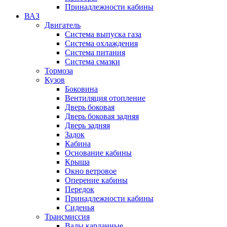
Принадлежности кабины
ВАЗ
Двигатель
Система выпуска газа
Система охлаждения
Система питания
Система смазки
Тормоза
Кузов
Боковина
Вентиляция отопление
Дверь боковая
Дверь боковая задняя
Дверь задняя
Задок
Кабина
Основание кабины
Крыша
Окно ветровое
Оперение кабины
Передок
Принадлежности кабины
Сиденья
Трансмиссия
Валы карданные