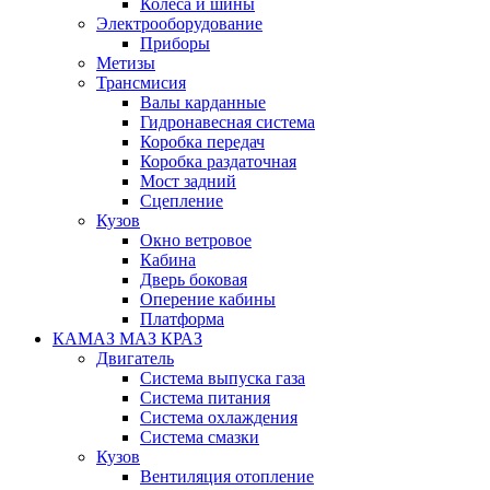
Колеса и шины
Электрооборудование
Приборы
Метизы
Трансмисия
Валы карданные
Гидронавесная система
Коробка передач
Коробка раздаточная
Мост задний
Сцепление
Кузов
Окно ветровое
Кабина
Дверь боковая
Оперение кабины
Платформа
КАМАЗ МАЗ КРАЗ
Двигатель
Система выпуска газа
Система питания
Система охлаждения
Система смазки
Кузов
Вентиляция отопление