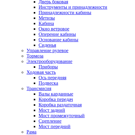
Дверь боковая
Инструменты и принадлежности
Принадлежности кабины
Метизы
Кабина
Окно ветровое
Оперение кабины
Основание кабины
Сиденья
Управление рулевое
Тормоза
Электрооборудование
Приборы
Ходовая часть
Ось передняя
Подвеска
Трансмисия
Валы карданные
Коробка передач
Коробка раздаточная
Мост задний
Мост промежуточный
Сцепление
Мост передний
Рама