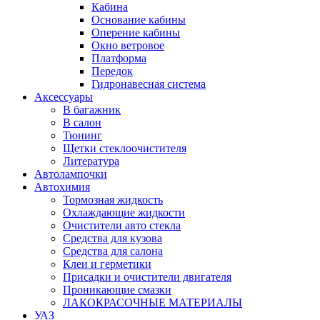
Кабина
Основание кабины
Оперение кабины
Окно ветровое
Платформа
Передок
Гидронавесная система
Аксессуары
В багажник
В салон
Тюнинг
Щетки стеклоочистителя
Литература
Автолампочки
Автохимия
Тормозная жидкость
Охлаждающие жидкости
Очистители авто стекла
Средства для кузова
Средства для салона
Клеи и герметики
Присадки и очистители двигателя
Проникающие смазки
ЛАКОКРАСОЧНЫЕ МАТЕРИАЛЫ
УАЗ