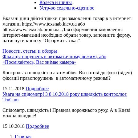
Колеса и шины
Устр-во седельно-сцепное
Вказані ціни дійсні тільки при замовленні товарів в інтернет-
магазині https://www.texsnab.kiev.ua або
https://www.texsnab.prom.ua. Для оформлення замовлення
інтернет-магазині необхідно обрати товар, заповнити форму,
натиснути кнопку "Оформить заказ"
Новости, статьи и обзоры
Фіксація порушень в автоматичному режимі, або
«Посміхайтесь, Вас знімає камера»
Контроль за швидкістю автомобіля. Ви готові до фото (відео)
фіксації правопорушень в автоматичному режимі?
15.11.2018
Подробнее
Увага на спідометр! З 8.10.2018 року швидкість контролює
TruCam
Спідометр, швидкість і Правила дорожнього руху. А в Києві
можна швидше!
15.10.2018
Подробнее
Главная