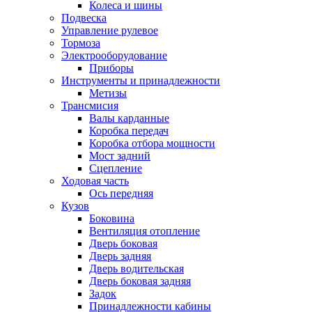
Колеса и шины
Подвеска
Управление рулевое
Тормоза
Электрооборудование
Приборы
Инструменты и принадлежности
Метизы
Трансмисия
Валы карданные
Коробка передач
Коробка отбора мощности
Мост задний
Сцепление
Ходовая часть
Ось передняя
Кузов
Боковина
Вентиляция отопление
Дверь боковая
Дверь задняя
Дверь водительская
Дверь боковая задняя
Задок
Принадлежности кабины