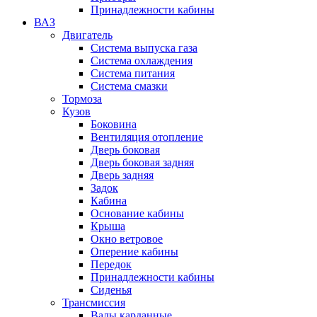
Принадлежности кабины
ВАЗ
Двигатель
Система выпуска газа
Система охлаждения
Система питания
Система смазки
Тормоза
Кузов
Боковина
Вентиляция отопление
Дверь боковая
Дверь боковая задняя
Дверь задняя
Задок
Кабина
Основание кабины
Крыша
Окно ветровое
Оперение кабины
Передок
Принадлежности кабины
Сиденья
Трансмиссия
Валы карданные