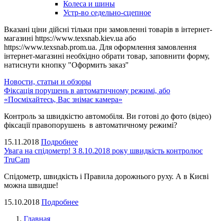
Колеса и шины
Устр-во седельно-сцепное
Вказані ціни дійсні тільки при замовленні товарів в інтернет-
магазині https://www.texsnab.kiev.ua або
https://www.texsnab.prom.ua. Для оформлення замовлення
інтернет-магазині необхідно обрати товар, заповнити форму,
натиснути кнопку "Оформить заказ"
Новости, статьи и обзоры
Фіксація порушень в автоматичному режимі, або
«Посміхайтесь, Вас знімає камера»
Контроль за швидкістю автомобіля. Ви готові до фото (відео)
фіксації правопорушень в автоматичному режимі?
15.11.2018
Подробнее
Увага на спідометр! З 8.10.2018 року швидкість контролює
TruCam
Спідометр, швидкість і Правила дорожнього руху. А в Києві
можна швидше!
15.10.2018
Подробнее
Главная