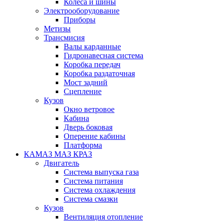
Колеса и шины
Электрооборудование
Приборы
Метизы
Трансмисия
Валы карданные
Гидронавесная система
Коробка передач
Коробка раздаточная
Мост задний
Сцепление
Кузов
Окно ветровое
Кабина
Дверь боковая
Оперение кабины
Платформа
КАМАЗ МАЗ КРАЗ
Двигатель
Система выпуска газа
Система питания
Система охлаждения
Система смазки
Кузов
Вентиляция отопление