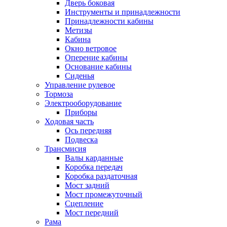
Дверь боковая
Инструменты и принадлежности
Принадлежности кабины
Метизы
Кабина
Окно ветровое
Оперение кабины
Основание кабины
Сиденья
Управление рулевое
Тормоза
Электрооборудование
Приборы
Ходовая часть
Ось передняя
Подвеска
Трансмисия
Валы карданные
Коробка передач
Коробка раздаточная
Мост задний
Мост промежуточный
Сцепление
Мост передний
Рама