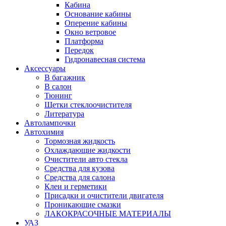
Кабина
Основание кабины
Оперение кабины
Окно ветровое
Платформа
Передок
Гидронавесная система
Аксессуары
В багажник
В салон
Тюнинг
Щетки стеклоочистителя
Литература
Автолампочки
Автохимия
Тормозная жидкость
Охлаждающие жидкости
Очистители авто стекла
Средства для кузова
Средства для салона
Клеи и герметики
Присадки и очистители двигателя
Проникающие смазки
ЛАКОКРАСОЧНЫЕ МАТЕРИАЛЫ
УАЗ