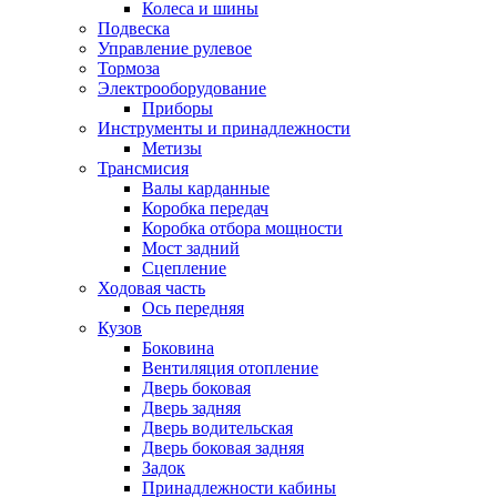
Колеса и шины
Подвеска
Управление рулевое
Тормоза
Электрооборудование
Приборы
Инструменты и принадлежности
Метизы
Трансмисия
Валы карданные
Коробка передач
Коробка отбора мощности
Мост задний
Сцепление
Ходовая часть
Ось передняя
Кузов
Боковина
Вентиляция отопление
Дверь боковая
Дверь задняя
Дверь водительская
Дверь боковая задняя
Задок
Принадлежности кабины