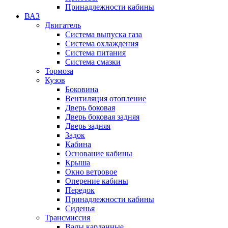
Принадлежности кабины
ВАЗ
Двигатель
Система выпуска газа
Система охлаждения
Система питания
Система смазки
Тормоза
Кузов
Боковина
Вентиляция отопление
Дверь боковая
Дверь боковая задняя
Дверь задняя
Задок
Кабина
Основание кабины
Крыша
Окно ветровое
Оперение кабины
Передок
Принадлежности кабины
Сиденья
Трансмиссия
Валы карданные