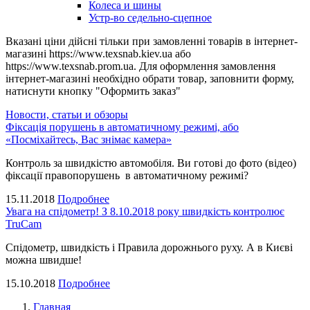
Колеса и шины
Устр-во седельно-сцепное
Вказані ціни дійсні тільки при замовленні товарів в інтернет-
магазині https://www.texsnab.kiev.ua або
https://www.texsnab.prom.ua. Для оформлення замовлення
інтернет-магазині необхідно обрати товар, заповнити форму,
натиснути кнопку "Оформить заказ"
Новости, статьи и обзоры
Фіксація порушень в автоматичному режимі, або
«Посміхайтесь, Вас знімає камера»
Контроль за швидкістю автомобіля. Ви готові до фото (відео)
фіксації правопорушень в автоматичному режимі?
15.11.2018
Подробнее
Увага на спідометр! З 8.10.2018 року швидкість контролює
TruCam
Спідометр, швидкість і Правила дорожнього руху. А в Києві
можна швидше!
15.10.2018
Подробнее
Главная