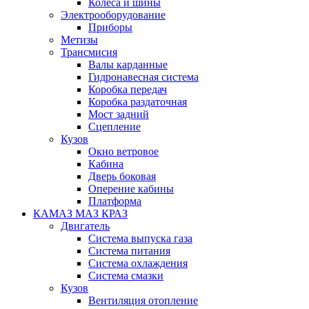
Колеса и шины
Электрооборудование
Приборы
Метизы
Трансмисия
Валы карданные
Гидронавесная система
Коробка передач
Коробка раздаточная
Мост задний
Сцепление
Кузов
Окно ветровое
Кабина
Дверь боковая
Оперение кабины
Платформа
КАМАЗ МАЗ КРАЗ
Двигатель
Система выпуска газа
Система питания
Система охлаждения
Система смазки
Кузов
Вентиляция отопление