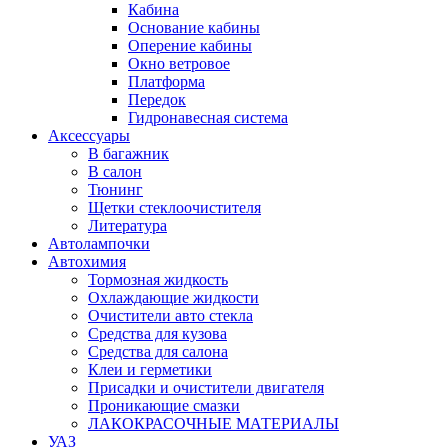
Кабина
Основание кабины
Оперение кабины
Окно ветровое
Платформа
Передок
Гидронавесная система
Аксессуары
В багажник
В салон
Тюнинг
Щетки стеклоочистителя
Литература
Автолампочки
Автохимия
Тормозная жидкость
Охлаждающие жидкости
Очистители авто стекла
Средства для кузова
Средства для салона
Клеи и герметики
Присадки и очистители двигателя
Проникающие смазки
ЛАКОКРАСОЧНЫЕ МАТЕРИАЛЫ
УАЗ