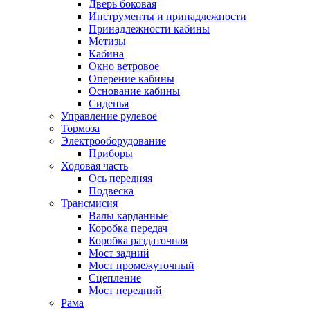
Дверь боковая
Инструменты и принадлежности
Принадлежности кабины
Метизы
Кабина
Окно ветровое
Оперение кабины
Основание кабины
Сиденья
Управление рулевое
Тормоза
Электрооборудование
Приборы
Ходовая часть
Ось передняя
Подвеска
Трансмисия
Валы карданные
Коробка передач
Коробка раздаточная
Мост задний
Мост промежуточный
Сцепление
Мост передний
Рама