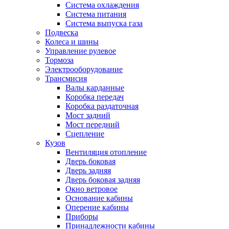
Система охлаждения
Система питания
Система выпуска газа
Подвеска
Колеса и шины
Управление рулевое
Тормоза
Электрооборудование
Трансмисия
Валы карданные
Коробка передач
Коробка раздаточная
Мост задний
Мост передний
Сцепление
Кузов
Вентиляция отопление
Дверь боковая
Дверь задняя
Дверь боковая задняя
Окно ветровое
Основание кабины
Оперение кабины
Приборы
Принадлежности кабины