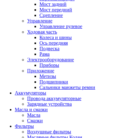
Мост задний
Мост передний
Сцепление
Управление
Управление рулевое
Ходовая часть
Колеса и шины
Ось передняя
Подвеска
Рама
Электрооборудование
Приборы
Приложение
Метизы
Подшипники
Сальники манжеты ремни
Аккумуляторы
Провода аккумуляторные
Зарядные устройства
Масла и смазки
Масла
Смазки
Фильтры
Воздушные фильтры
Масляные фильтры Колан