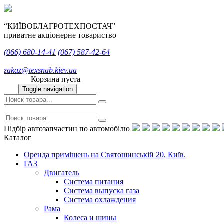
“КИЇВОБЛАГРОТЕХПОСТАЧ”
приватне акціонерне товариство
(066)
680-14-41
(067)
587-42-64
zakaz@texsnab.kiev.ua
Корзина пуста
Toggle navigation
Підбір автозапчастин по автомобілю
Каталог
Оренда приміщень на Святошинській 20, Київ.
ГАЗ
Двигатель
Система питания
Система выпуска газа
Система охлаждения
Рама
Колеса и шины