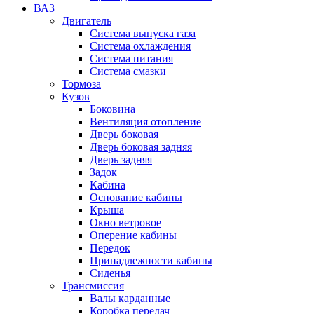
ВАЗ
Двигатель
Система выпуска газа
Система охлаждения
Система питания
Система смазки
Тормоза
Кузов
Боковина
Вентиляция отопление
Дверь боковая
Дверь боковая задняя
Дверь задняя
Задок
Кабина
Основание кабины
Крыша
Окно ветровое
Оперение кабины
Передок
Принадлежности кабины
Сиденья
Трансмиссия
Валы карданные
Коробка передач