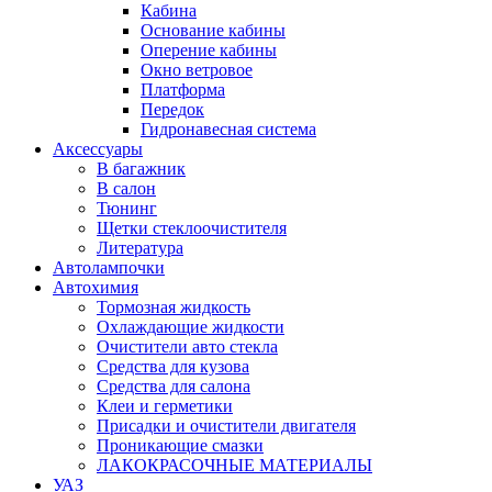
Кабина
Основание кабины
Оперение кабины
Окно ветровое
Платформа
Передок
Гидронавесная система
Аксессуары
В багажник
В салон
Тюнинг
Щетки стеклоочистителя
Литература
Автолампочки
Автохимия
Тормозная жидкость
Охлаждающие жидкости
Очистители авто стекла
Средства для кузова
Средства для салона
Клеи и герметики
Присадки и очистители двигателя
Проникающие смазки
ЛАКОКРАСОЧНЫЕ МАТЕРИАЛЫ
УАЗ