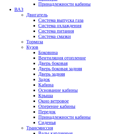
Принадлежности кабины
ВАЗ
Двигатель
Система выпуска газа
Система охлаждения
Система питания
Система смазки
Тормоза
Кузов
Боковина
Вентиляция отопление
Дверь боковая
Дверь боковая задняя
Дверь задняя
Задок
Кабина
Основание кабины
Крыша
Окно ветровое
Оперение кабины
Передок
Принадлежности кабины
Сиденья
Трансмиссия
Валы карданные