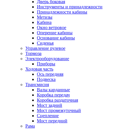
Дверь боковая
Инструменты и принадлежности
Принадлежности кабины
Метизы
Кабина
Окно ветровое
Оперение кабины
Основание кабины
Сиденья
Управление рулевое
Тормоза
Электрооборудование
Приборы
Ходовая часть
Ось передняя
Подвеска
Трансмисия
Валы карданные
Коробка передач
Коробка раздаточная
Мост задний
Мост промежуточный
Сцепление
Мост передний
Рама