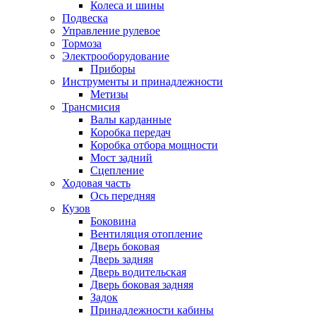
Колеса и шины
Подвеска
Управление рулевое
Тормоза
Электрооборудование
Приборы
Инструменты и принадлежности
Метизы
Трансмисия
Валы карданные
Коробка передач
Коробка отбора мощности
Мост задний
Сцепление
Ходовая часть
Ось передняя
Кузов
Боковина
Вентиляция отопление
Дверь боковая
Дверь задняя
Дверь водительская
Дверь боковая задняя
Задок
Принадлежности кабины