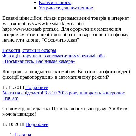
Колеса и шины
Устр-во седельно-сцепное
Вказані ціни дійсні тільки при замовленні товарів в інтернет-
магазині https://www.texsnab.kiev.ua або
https://www.texsnab.prom.ua. Для оформлення замовлення
інтернет-магазині необхідно обрати товар, заповнити форму,
натиснути кнопку "Оформить заказ"
Новости, статьи и обзоры
Фіксація порушень в автоматичному режимі, або
«Посміхайтесь, Вас знімає камера»
Контроль за швидкістю автомобіля. Ви готові до фото (відео)
фіксації правопорушень в автоматичному режимі?
15.11.2018
Подробнее
Увага на спідометр! З 8.10.2018 року швидкість контролює
TruCam
Спідометр, швидкість і Правила дорожнього руху. А в Києві
можна швидше!
15.10.2018
Подробнее
Главная