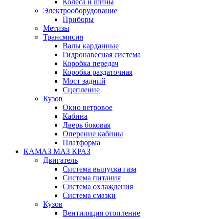
Колеса и шины
Электрооборудование
Приборы
Метизы
Трансмисия
Валы карданные
Гидронавесная система
Коробка передач
Коробка раздаточная
Мост задний
Сцепление
Кузов
Окно ветровое
Кабина
Дверь боковая
Оперение кабины
Платформа
КАМАЗ МАЗ КРАЗ
Двигатель
Система выпуска газа
Система питания
Система охлаждения
Система смазки
Кузов
Вентиляция отопление