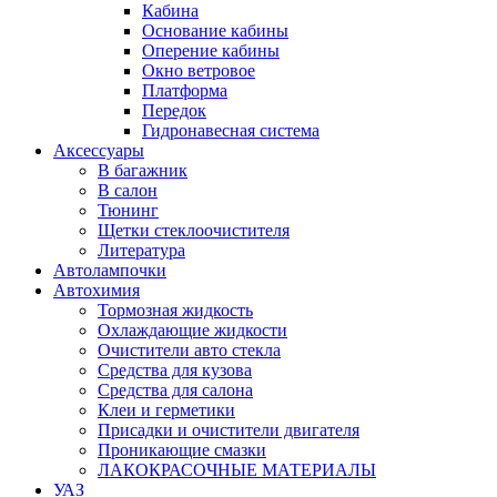
Кабина
Основание кабины
Оперение кабины
Окно ветровое
Платформа
Передок
Гидронавесная система
Аксессуары
В багажник
В салон
Тюнинг
Щетки стеклоочистителя
Литература
Автолампочки
Автохимия
Тормозная жидкость
Охлаждающие жидкости
Очистители авто стекла
Средства для кузова
Средства для салона
Клеи и герметики
Присадки и очистители двигателя
Проникающие смазки
ЛАКОКРАСОЧНЫЕ МАТЕРИАЛЫ
УАЗ