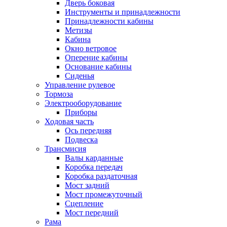
Дверь боковая
Инструменты и принадлежности
Принадлежности кабины
Метизы
Кабина
Окно ветровое
Оперение кабины
Основание кабины
Сиденья
Управление рулевое
Тормоза
Электрооборудование
Приборы
Ходовая часть
Ось передняя
Подвеска
Трансмисия
Валы карданные
Коробка передач
Коробка раздаточная
Мост задний
Мост промежуточный
Сцепление
Мост передний
Рама