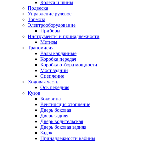
Колеса и шины
Подвеска
Управление рулевое
Тормоза
Электрооборудование
Приборы
Инструменты и принадлежности
Метизы
Трансмисия
Валы карданные
Коробка передач
Коробка отбора мощности
Мост задний
Сцепление
Ходовая часть
Ось передняя
Кузов
Боковина
Вентиляция отопление
Дверь боковая
Дверь задняя
Дверь водительская
Дверь боковая задняя
Задок
Принадлежности кабины