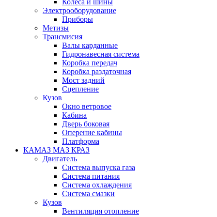
Колеса и шины
Электрооборудование
Приборы
Метизы
Трансмисия
Валы карданные
Гидронавесная система
Коробка передач
Коробка раздаточная
Мост задний
Сцепление
Кузов
Окно ветровое
Кабина
Дверь боковая
Оперение кабины
Платформа
КАМАЗ МАЗ КРАЗ
Двигатель
Система выпуска газа
Система питания
Система охлаждения
Система смазки
Кузов
Вентиляция отопление