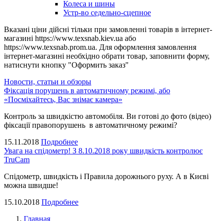
Колеса и шины
Устр-во седельно-сцепное
Вказані ціни дійсні тільки при замовленні товарів в інтернет-
магазині https://www.texsnab.kiev.ua або
https://www.texsnab.prom.ua. Для оформлення замовлення
інтернет-магазині необхідно обрати товар, заповнити форму,
натиснути кнопку "Оформить заказ"
Новости, статьи и обзоры
Фіксація порушень в автоматичному режимі, або
«Посміхайтесь, Вас знімає камера»
Контроль за швидкістю автомобіля. Ви готові до фото (відео)
фіксації правопорушень в автоматичному режимі?
15.11.2018
Подробнее
Увага на спідометр! З 8.10.2018 року швидкість контролює
TruCam
Спідометр, швидкість і Правила дорожнього руху. А в Києві
можна швидше!
15.10.2018
Подробнее
Главная