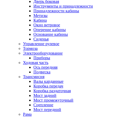
Дверь боковая
Инструменты и принадлежности
Принадлежности кабины
Метизы
Кабина
Окно ветровое
Оперение кабины
Основание кабины
Сиденья
Управление рулевое
Тормоза
Электрооборудование
Приборы
Ходовая часть
Ось передняя
Подвеска
Трансмисия
Валы карданные
Коробка передач
Коробка раздаточная
Мост задний
Мост промежуточный
Сцепление
Мост передний
Рама