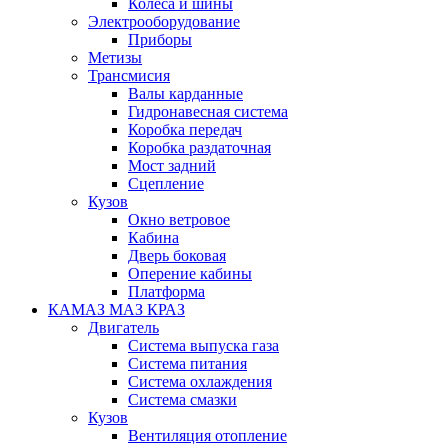
Колеса и шины
Электрооборудование
Приборы
Метизы
Трансмисия
Валы карданные
Гидронавесная система
Коробка передач
Коробка раздаточная
Мост задний
Сцепление
Кузов
Окно ветровое
Кабина
Дверь боковая
Оперение кабины
Платформа
КАМАЗ МАЗ КРАЗ
Двигатель
Система выпуска газа
Система питания
Система охлаждения
Система смазки
Кузов
Вентиляция отопление