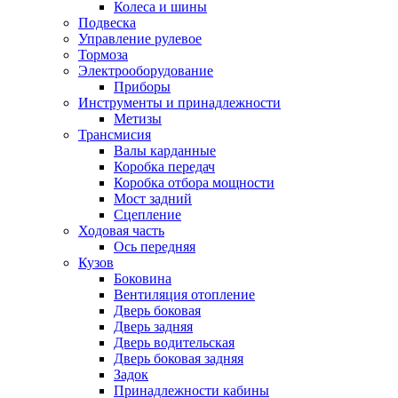
Колеса и шины
Подвеска
Управление рулевое
Тормоза
Электрооборудование
Приборы
Инструменты и принадлежности
Метизы
Трансмисия
Валы карданные
Коробка передач
Коробка отбора мощности
Мост задний
Сцепление
Ходовая часть
Ось передняя
Кузов
Боковина
Вентиляция отопление
Дверь боковая
Дверь задняя
Дверь водительская
Дверь боковая задняя
Задок
Принадлежности кабины