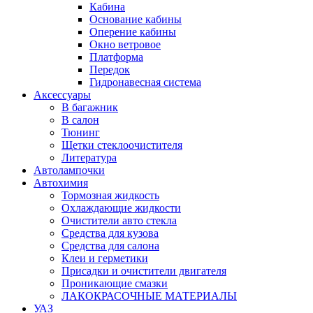
Кабина
Основание кабины
Оперение кабины
Окно ветровое
Платформа
Передок
Гидронавесная система
Аксессуары
В багажник
В салон
Тюнинг
Щетки стеклоочистителя
Литература
Автолампочки
Автохимия
Тормозная жидкость
Охлаждающие жидкости
Очистители авто стекла
Средства для кузова
Средства для салона
Клеи и герметики
Присадки и очистители двигателя
Проникающие смазки
ЛАКОКРАСОЧНЫЕ МАТЕРИАЛЫ
УАЗ