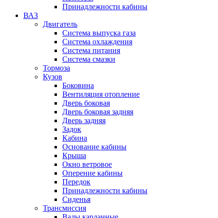
Принадлежности кабины
ВАЗ
Двигатель
Система выпуска газа
Система охлаждения
Система питания
Система смазки
Тормоза
Кузов
Боковина
Вентиляция отопление
Дверь боковая
Дверь боковая задняя
Дверь задняя
Задок
Кабина
Основание кабины
Крыша
Окно ветровое
Оперение кабины
Передок
Принадлежности кабины
Сиденья
Трансмиссия
Валы карданные