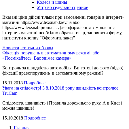
Колеса и шины
Устр-во седельно-сцепное
Вказані ціни дійсні тільки при замовленні товарів в інтернет-
магазині https://www.texsnab.kiev.ua або
https://www.texsnab.prom.ua. Для оформлення замовлення
інтернет-магазині необхідно обрати товар, заповнити форму,
натиснути кнопку "Оформить заказ"
Новости, статьи и обзоры
Фіксація порушень в автоматичному режимі, або
«Посміхайтесь, Вас знімає камера»
Контроль за швидкістю автомобіля. Ви готові до фото (відео)
фіксації правопорушень в автоматичному режимі?
15.11.2018
Подробнее
Увага на спідометр! З 8.10.2018 року швидкість контролює
TruCam
Спідометр, швидкість і Правила дорожнього руху. А в Києві
можна швидше!
15.10.2018
Подробнее
Главная