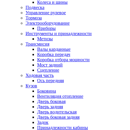
Колеса и шины
Подвеска
Управление рулевое
Тормоза
Электрооборудование
Приборы
Инструменты и принадлежности
Метизы
Трансмисия
Валы карданные
Коробка передач
Коробка отбора мощности
Мост задний
Сцепление
Ходовая часть
Ось передняя
Кузов
Боковина
Вентиляция отопление
Дверь боковая
Дверь задняя
Дверь водительская
Дверь боковая задняя
Задок
Принадлежности кабины