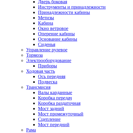
Дверь боковая
Инструменты и принадлежности
Принадлежности кабины
Метизы
Кабина
Окно ветровое
Оперение кабины
Основание кабины
Сиденья
Управление рулевое
Тормоза
Электрооборудование
Приборы
Ходовая часть
Ось передняя
Подвеска
Трансмисия
Валы карданные
Коробка передач
Коробка раздаточная
Мост задний
Мост промежуточный
Сцепление
Мост передний
Рама