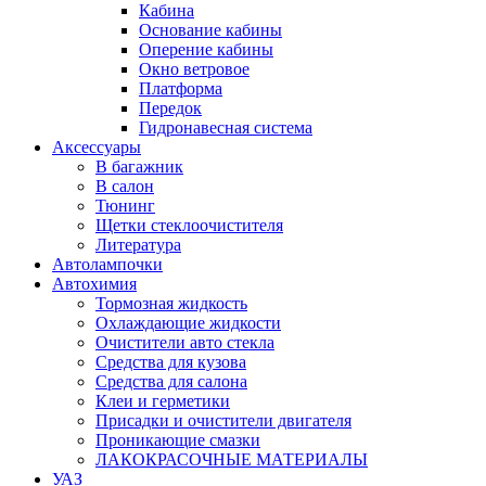
Кабина
Основание кабины
Оперение кабины
Окно ветровое
Платформа
Передок
Гидронавесная система
Аксессуары
В багажник
В салон
Тюнинг
Щетки стеклоочистителя
Литература
Автолампочки
Автохимия
Тормозная жидкость
Охлаждающие жидкости
Очистители авто стекла
Средства для кузова
Средства для салона
Клеи и герметики
Присадки и очистители двигателя
Проникающие смазки
ЛАКОКРАСОЧНЫЕ МАТЕРИАЛЫ
УАЗ