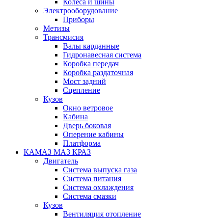
Колеса и шины
Электрооборудование
Приборы
Метизы
Трансмисия
Валы карданные
Гидронавесная система
Коробка передач
Коробка раздаточная
Мост задний
Сцепление
Кузов
Окно ветровое
Кабина
Дверь боковая
Оперение кабины
Платформа
КАМАЗ МАЗ КРАЗ
Двигатель
Система выпуска газа
Система питания
Система охлаждения
Система смазки
Кузов
Вентиляция отопление