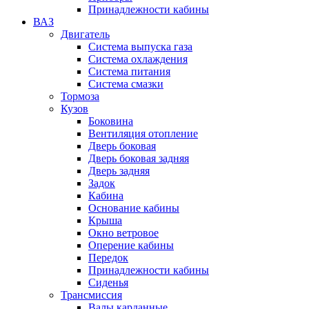
Принадлежности кабины
ВАЗ
Двигатель
Система выпуска газа
Система охлаждения
Система питания
Система смазки
Тормоза
Кузов
Боковина
Вентиляция отопление
Дверь боковая
Дверь боковая задняя
Дверь задняя
Задок
Кабина
Основание кабины
Крыша
Окно ветровое
Оперение кабины
Передок
Принадлежности кабины
Сиденья
Трансмиссия
Валы карданные