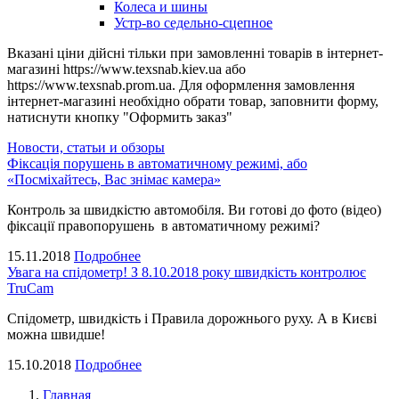
Колеса и шины
Устр-во седельно-сцепное
Вказані ціни дійсні тільки при замовленні товарів в інтернет-
магазині https://www.texsnab.kiev.ua або
https://www.texsnab.prom.ua. Для оформлення замовлення
інтернет-магазині необхідно обрати товар, заповнити форму,
натиснути кнопку "Оформить заказ"
Новости, статьи и обзоры
Фіксація порушень в автоматичному режимі, або
«Посміхайтесь, Вас знімає камера»
Контроль за швидкістю автомобіля. Ви готові до фото (відео)
фіксації правопорушень в автоматичному режимі?
15.11.2018
Подробнее
Увага на спідометр! З 8.10.2018 року швидкість контролює
TruCam
Спідометр, швидкість і Правила дорожнього руху. А в Києві
можна швидше!
15.10.2018
Подробнее
Главная