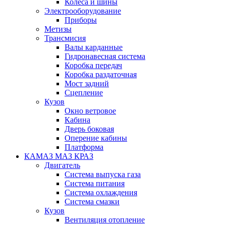
Колеса и шины
Электрооборудование
Приборы
Метизы
Трансмисия
Валы карданные
Гидронавесная система
Коробка передач
Коробка раздаточная
Мост задний
Сцепление
Кузов
Окно ветровое
Кабина
Дверь боковая
Оперение кабины
Платформа
КАМАЗ МАЗ КРАЗ
Двигатель
Система выпуска газа
Система питания
Система охлаждения
Система смазки
Кузов
Вентиляция отопление