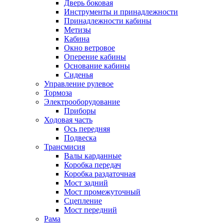
Дверь боковая
Инструменты и принадлежности
Принадлежности кабины
Метизы
Кабина
Окно ветровое
Оперение кабины
Основание кабины
Сиденья
Управление рулевое
Тормоза
Электрооборудование
Приборы
Ходовая часть
Ось передняя
Подвеска
Трансмисия
Валы карданные
Коробка передач
Коробка раздаточная
Мост задний
Мост промежуточный
Сцепление
Мост передний
Рама