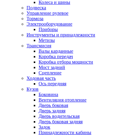
Колеса и шины
Подвеска
Управление рулевое
Тормоза
Электрооборудование
Приборы
Инструменты и принадлежности
Метизы
Трансмисия
Валы карданные
Коробка передач
Коробка отбора мощности
Мост задний
Сцепление
Ходовая часть
Ось передняя
Кузов
Боковина
Вентиляция отопление
Дверь боковая
Дверь задняя
Дверь водительская
Дверь боковая задняя
Задок
Принадлежности кабины