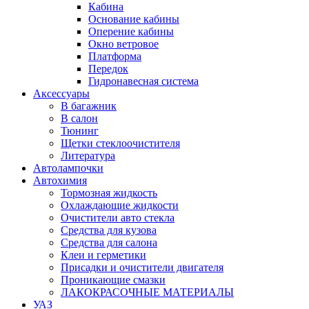
Кабина
Основание кабины
Оперение кабины
Окно ветровое
Платформа
Передок
Гидронавесная система
Аксессуары
В багажник
В салон
Тюнинг
Щетки стеклоочистителя
Литература
Автолампочки
Автохимия
Тормозная жидкость
Охлаждающие жидкости
Очистители авто стекла
Средства для кузова
Средства для салона
Клеи и герметики
Присадки и очистители двигателя
Проникающие смазки
ЛАКОКРАСОЧНЫЕ МАТЕРИАЛЫ
УАЗ