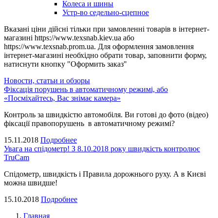
Колеса и шины
Устр-во седельно-сцепное
Вказані ціни дійсні тільки при замовленні товарів в інтернет-
магазині https://www.texsnab.kiev.ua або
https://www.texsnab.prom.ua. Для оформлення замовлення
інтернет-магазині необхідно обрати товар, заповнити форму,
натиснути кнопку "Оформить заказ"
Новости, статьи и обзоры
Фіксація порушень в автоматичному режимі, або
«Посміхайтесь, Вас знімає камера»
Контроль за швидкістю автомобіля. Ви готові до фото (відео)
фіксації правопорушень в автоматичному режимі?
15.11.2018
Подробнее
Увага на спідометр! З 8.10.2018 року швидкість контролює
TruCam
Спідометр, швидкість і Правила дорожнього руху. А в Києві
можна швидше!
15.10.2018
Подробнее
Главная