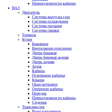
Принадлежности кабины
ВАЗ
Двигатель
Система выпуска газа
Система охлаждения
Система питания
Система смазки
Тормоза
Кузов
Боковина
Вентиляция отопление
Дверь боковая
Дверь боковая задняя
Дверь задняя
Задок
Кабина
Основание кабины
Крыша
Окно ветровое
Оперение кабины
Передок
Принадлежности кабины
Сиденья
Трансмиссия
Валы карданные