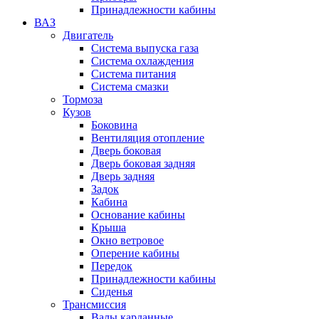
Принадлежности кабины
ВАЗ
Двигатель
Система выпуска газа
Система охлаждения
Система питания
Система смазки
Тормоза
Кузов
Боковина
Вентиляция отопление
Дверь боковая
Дверь боковая задняя
Дверь задняя
Задок
Кабина
Основание кабины
Крыша
Окно ветровое
Оперение кабины
Передок
Принадлежности кабины
Сиденья
Трансмиссия
Валы карданные