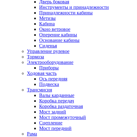
Дверь боковая
Инструменты и принадлежности
Принадлежности кабины
Метизы
Кабина
Окно ветровое
Оперение кабины
Основание кабины
Сиденья
Управление рулевое
Тормоза
Электрооборудование
Приборы
Ходовая часть
Ось передняя
Подвеска
Трансмисия
Валы карданные
Коробка передач
Коробка раздаточная
Мост задний
Мост промежуточный
Сцепление
Мост передний
Рама