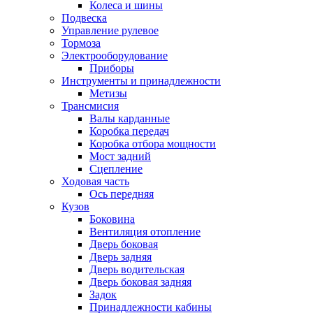
Колеса и шины
Подвеска
Управление рулевое
Тормоза
Электрооборудование
Приборы
Инструменты и принадлежности
Метизы
Трансмисия
Валы карданные
Коробка передач
Коробка отбора мощности
Мост задний
Сцепление
Ходовая часть
Ось передняя
Кузов
Боковина
Вентиляция отопление
Дверь боковая
Дверь задняя
Дверь водительская
Дверь боковая задняя
Задок
Принадлежности кабины