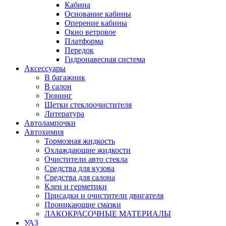
Кабина
Основание кабины
Оперение кабины
Окно ветровое
Платформа
Передок
Гидронавесная система
Аксессуары
В багажник
В салон
Тюнинг
Щетки стеклоочистителя
Литература
Автолампочки
Автохимия
Тормозная жидкость
Охлаждающие жидкости
Очистители авто стекла
Средства для кузова
Средства для салона
Клеи и герметики
Присадки и очистители двигателя
Проникающие смазки
ЛАКОКРАСОЧНЫЕ МАТЕРИАЛЫ
УАЗ