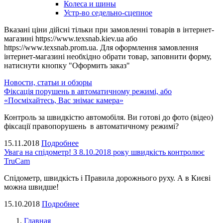
Колеса и шины
Устр-во седельно-сцепное
Вказані ціни дійсні тільки при замовленні товарів в інтернет-
магазині https://www.texsnab.kiev.ua або
https://www.texsnab.prom.ua. Для оформлення замовлення
інтернет-магазині необхідно обрати товар, заповнити форму,
натиснути кнопку "Оформить заказ"
Новости, статьи и обзоры
Фіксація порушень в автоматичному режимі, або
«Посміхайтесь, Вас знімає камера»
Контроль за швидкістю автомобіля. Ви готові до фото (відео)
фіксації правопорушень в автоматичному режимі?
15.11.2018
Подробнее
Увага на спідометр! З 8.10.2018 року швидкість контролює
TruCam
Спідометр, швидкість і Правила дорожнього руху. А в Києві
можна швидше!
15.10.2018
Подробнее
Главная