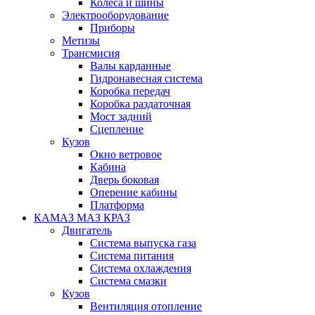
Колеса и шины
Электрооборудование
Приборы
Метизы
Трансмисия
Валы карданные
Гидронавесная система
Коробка передач
Коробка раздаточная
Мост задний
Сцепление
Кузов
Окно ветровое
Кабина
Дверь боковая
Оперение кабины
Платформа
КАМАЗ МАЗ КРАЗ
Двигатель
Система выпуска газа
Система питания
Система охлаждения
Система смазки
Кузов
Вентиляция отопление