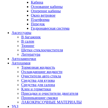
Кабина
Основание кабины
Оперение кабины
Окно ветровое
Платформа
Передок
Гидронавесная система
Аксессуары
В багажник
В салон
Тюнинг
Щетки стеклоочистителя
Литература
Автолампочки
Автохимия
Тормозная жидкость
Охлаждающие жидкости
Очистители авто стекла
Средства для кузова
Средства для салона
Клеи и герметики
Присадки и очистители двигателя
Проникающие смазки
ЛАКОКРАСОЧНЫЕ МАТЕРИАЛЫ
УАЗ