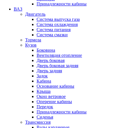
Принадлежности кабины
ВАЗ
Двигатель
Система выпуска газа
Система охлаждения
Система питания
Система смазки
Тормоза
Кузов
Боковина
Вентиляция отопление
Дверь боковая
Дверь боковая задняя
Дверь задняя
Задок
Кабина
Основание кабины
Крыша
Окно ветровое
Оперение кабины
Передок
Принадлежности кабины
Сиденья
Трансмиссия
Валы карданные