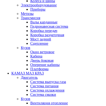
Колеса и шины
Электрооборудование
Приборы
Метизы
Трансмисия
Валы карданные
Гидронавесная система
Коробка передач
Коробка раздаточная
Мост задний
Сцепление
Кузов
Окно ветровое
Кабина
Дверь боковая
Оперение кабины
Платформа
КАМАЗ МАЗ КРАЗ
Двигатель
Система выпуска газа
Система питания
Система охлаждения
Система смазки
Кузов
Вентиляция отопление