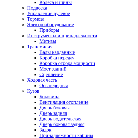
Колеса и шины
Подвеска
Управление рулевое
Тормоза
Электрооборудование
Приборы
Инструменты и принадлежности
Метизы
Трансмисия
Валы карданные
Коробка передач
Коробка отбора мощности
Мост задний
Сцепление
Ходовая часть
Ось передняя
Кузов
Боковина
Вентиляция отопление
Дверь боковая
Дверь задняя
Дверь водительская
Дверь боковая задняя
Задок
Принадлежности кабины