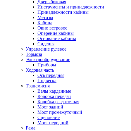
Дверь боковая
Инструменты и принадлежности
Принадлежности кабины
Метизы
Кабина
Окно ветровое
Оперение кабины
Основание кабины
Сиденья
Управление рулевое
Тормоза
Электрооборудование
Приборы
Ходовая часть
Ось передняя
Подвеска
Трансмисия
Валы карданные
Коробка передач
Коробка раздаточная
Мост задний
Мост промежуточный
Сцепление
Мост передний
Рама