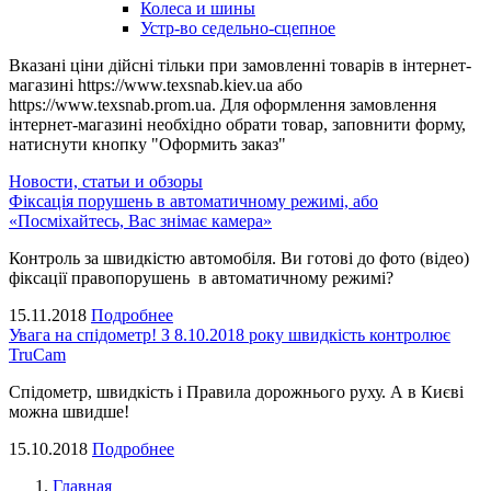
Колеса и шины
Устр-во седельно-сцепное
Вказані ціни дійсні тільки при замовленні товарів в інтернет-
магазині https://www.texsnab.kiev.ua або
https://www.texsnab.prom.ua. Для оформлення замовлення
інтернет-магазині необхідно обрати товар, заповнити форму,
натиснути кнопку "Оформить заказ"
Новости, статьи и обзоры
Фіксація порушень в автоматичному режимі, або
«Посміхайтесь, Вас знімає камера»
Контроль за швидкістю автомобіля. Ви готові до фото (відео)
фіксації правопорушень в автоматичному режимі?
15.11.2018
Подробнее
Увага на спідометр! З 8.10.2018 року швидкість контролює
TruCam
Спідометр, швидкість і Правила дорожнього руху. А в Києві
можна швидше!
15.10.2018
Подробнее
Главная